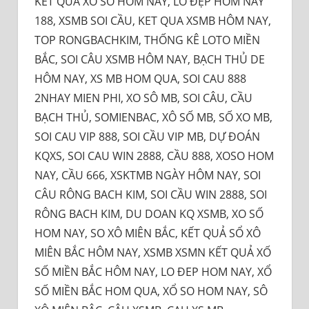
KẾT QUA XO SO HOM NAY, LÔ ĐẸP HÔM NAY
188, XSMB SOI CẦU, KET QUA XSMB HÔM NAY,
TOP RONGBACHKIM, THỐNG KÊ LOTO MIỀN
BẮC, SOI CÂU XSMB HÔM NAY, BẠCH THỦ DE
HÔM NAY, XS MB HOM QUA, SOI CAU 888
2NHAY MIEN PHI, XO SÔ MB, SOI CÂU, CẦU
BẠCH THỦ, SOMIENBAC, XÔ SỐ MB, SỐ XO MB,
SOI CAU VIP 888, SOI CẦU VIP MB, DỰ ĐOÁN
KQXS, SOI CAU WIN 2888, CẦU 888, XOSO HOM
NAY, CẦU 666, XSKTMB NGÀY HÔM NAY, SOI
CÂU RÔNG BACH KIM, SOI CẦU WIN 2888, SOI
RÔNG BACH KIM, DU DOAN KQ XSMB, XO SỐ
HOM NAY, SO XÔ MIÊN BẮC, KẾT QUẢ SỔ XÔ
MIÊN BẮC HÔM NAY, XSMB XSMN KẾT QUẢ XỐ
SỐ MIỀN BẮC HÔM NAY, LO ĐEP HOM NAY, XỔ
SỐ MIỀN BẮC HOM QUA, XỔ SO HOM NAY, SÔ