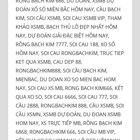
RỒNG BẠCH KIM 666, DU DOAN, XSMB DỰ
ĐOÁN XỔ SỐ MIỀN BẮC HÔM NAY, CẦU BẠCH
KIM, SOI CÂU XSMB, SOI CAU XSMB VIP, THAM
KHẢO XSMB, BẠCH THỦ LÔ ĐẸP NHẤT HÔM
NAY, DỰ ĐOÁN GIẢI ĐẶC BIỆT HÔM NAY,
RỒNG BẠCH KIM 7777, SOI CAU 188, XO SỐ
HÔM NAY, SOI CAU RONGBACHKIM, TRUC TIEP
KET QUA XSMB, CAU DEP 88,
RONGBACHKIM888, SOI CẦU BACH KIM,
MIENBAC, DU DOAN XO SO MIEN BAC HOM
NAY, SOI CAU XS MB, RONG BACH KIM666, KẾT
QUA XO SO, SOI CAU 6666, SOI CAU 777, SOI
CẦU 2888, RONGBACHKIM 888, CẦU XSMB, SOI
CẦU XSMN, XSMB DỰ ĐOÁN, DU ĐOAN XSMB
HOM NAY, XS TRỰC TIẾP MB, RỒNG BẠCH KIM
6868, RONGBACHKIM 666, SOI CẦU MB VIP,