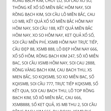
RỒNG BẠCH KIM, CHOT LO, SOI CẦU XỔ SỐ,
THỐNG KÊ XỔ SỐ MIỀN BẮC HÔM NAY, SOI
RỒNG BẠCH KIM, SOI CẦU LÔ MIỀN BẮC, CAU
LO MB, KẾT QUẢ XỔ SỐ MIỀN BẮC HÔM NAY
HÔM NAY, SOI CẦU 188, KẾT QUẢ MIỀN BẮC
HÔM NAY, XO SO HÔM NAY, KET QUẢ XỔ SỐ,
SOI CẦU MIỄN PHÍ, XSMB HÔM NAY TRỰC TIẾP,
CẦU ĐẸP 88, XSMB 888, LÔ ĐẸP HÔM NAY 666,
XỔ SỐ HÔM, RỒNG BẠCH KIM 247, SÔ XÔ MIÊN
BAC, SOI CẦU XSMB HÔM NAY, SOI CAU 2888,
RỒNG VÀNG BẠCH KIM, CAU BACH THU, XS
MIEN BẮC, SO KQXSMB, SO XO MIÊN BAC, SỐ
KQXSMB, SOI CẦU 777, TRỰC TIẾP KQXSMB, SỔ
KẾT QUA, SOI CAU BACH THU, LÔ TOP RỒNG
BẠCH KIM, SÔ XÔ MIÊN BẮC, CAU 666,
XSMB888, SỔ KET QUẢ, XS MB THU 2, SOI CẦU