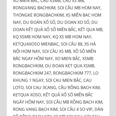
XÔ MIÊN BÂC, CÂU XSMB, CAU XS MB,
RONGVANG BACHKIM, SOI CẦU MB HOM NAY,
THONGKE RONGBACHKIM, XS MIÊN BAC HOM
NAY, DU ĐOÁN XỔ SỐ, DU DOAN XO SỐ, DU
DOAN KẾT QUẢ XỔ SỐ MIỀN BẮC, KẾT QUA MB,
KQ XSMB HOM NAY, KQ XS MB HOM NAY,
KETQUAXOSO MIENBAC, SOI CÂU 88, XS HÀ
NỘI HOM NAY, SOI CẦU XS MB, XÔ SÔ MIÊN
BĂC NGAY HÔM NAY, XO MIEN BẮC, XSMB
RONGBACHKIM, DU ĐOAN KET QUA XSMB,
RONGBACHKIM 247, RONGBACHKIM 777, LO
KHUNG 1 NGAY, SOI CAU MIEN BẮC, CAU
LOTO, SOI CAU 3CANG, CẦU RÔNG BACH KIM,
KETQUA XOSO, KẾT QUẢ XỔ SỐ MIÊN BẮC
NGÀY HÔM NAY, SOI CÂU MB RÔNG BACH KIM,
RONG VANG BẠCH KIM, SOI CÂU 4 SO VIP, DÀN