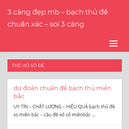
Skip
3 càng đẹp mb – bạch thủ đề
to
content
chuẩn xác – soi 3 càng
Chúng
tôi
tự
MENU
hào
là
sự
THẺ:
XỔ SỐ ĐỀ
lựa
chọn
hàng
dự đoán chuẩn đề bạch thủ miền
đầu
bắc
của
hàng
UY TÍN – CHẤT LƯỢNG – HIỆU QUẢ bạch thủ đề
ngàn
xs miền bắc – cầu đề xổ số miềnbắc
…
khách
hàng
trên