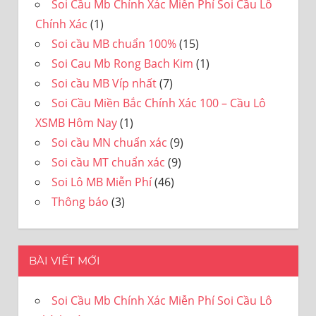
Soi Cầu Mb Chính Xác Miễn Phí Soi Cầu Lô
Chính Xác
(1)
Soi cầu MB chuẩn 100%
(15)
Soi Cau Mb Rong Bach Kim
(1)
Soi cầu MB Víp nhất
(7)
Soi Cầu Miền Bắc Chính Xác 100 – Cầu Lô
XSMB Hôm Nay
(1)
Soi cầu MN chuẩn xác
(9)
Soi cầu MT chuẩn xác
(9)
Soi Lô MB Miễn Phí
(46)
Thông báo
(3)
BÀI VIẾT MỚI
Soi Cầu Mb Chính Xác Miễn Phí Soi Cầu Lô