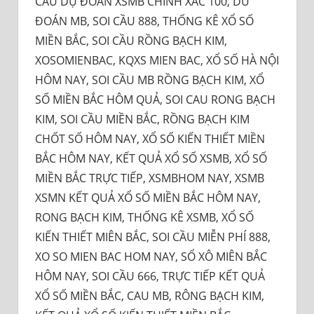
CẦU DỰ ĐOÁN XSMB CHÍNH XÁC 100, DU
ĐOÁN MB, SOI CẦU 888, THỐNG KÊ XỔ SỐ
MIỀN BẮC, SOI CẦU RỒNG BẠCH KIM,
XOSOMIENBAC, KQXS MIEN BAC, XỔ SỐ HÀ NỘI
HÔM NAY, SOI CẦU MB RỒNG BẠCH KIM, XỔ
SỐ MIỀN BẮC HÔM QUẢ, SOI CAU RONG BẠCH
KIM, SOI CẦU MIỀN BẮC, RỒNG BẠCH KIM
CHỐT SỐ HÔM NAY, XỔ SỐ KIẾN THIẾT MIỀN
BẮC HÔM NAY, KẾT QUẢ XỔ SỐ XSMB, XỔ SỐ
MIỀN BẮC TRỰC TIẾP, XSMBHOM NAY, XSMB
XSMN KẾT QUẢ XỔ SỐ MIỀN BẮC HÔM NAY,
RONG BẠCH KIM, THỐNG KÊ XSMB, XỔ SỐ
KIẾN THIẾT MIÊN BẮC, SOI CẦU MIỄN PHÍ 888,
XO SO MIEN BAC HOM NAY, SỔ XÔ MIÊN BẮC
HÔM NAY, SOI CẦU 666, TRỰC TIẾP KẾT QUẢ
XỔ SỐ MIỀN BẮC, CAU MB, RÔNG BẠCH KIM,