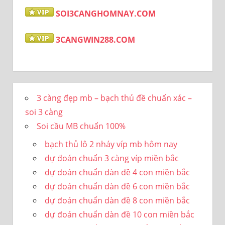
SOI3CANGHOMNAY.COM
3CANGWIN288.COM
3 càng đẹp mb – bạch thủ đề chuẩn xác –
soi 3 càng
Soi cầu MB chuẩn 100%
bạch thủ lô 2 nháy víp mb hôm nay
dự đoán chuẩn 3 càng víp miền bắc
dự đoán chuẩn dàn đề 4 con miền bắc
dự đoán chuẩn dàn đề 6 con miền bắc
dự đoán chuẩn dàn đề 8 con miền bắc
dự đoán chuẩn dàn đề 10 con miền bắc