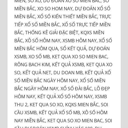
MIỀN, SỐ XO, DU ĐOAN XO SO MIEN BAC, SỐ
MIỀN BẮC, XO SO HOM NAY, DỰ ĐOÁN XỔ SỐ
MIỀN BẮC, XỔ SỐ KIẾN THIẾT MIỀN BẮC, TRỰC
TIẾP XỔ SỐ MIỀN BẮC, XỔ SỐ TRỰC TIẾP MIỀN
BẮC, THỐNG KÊ GIẢI ĐẶC BIỆT, KQXS MIỀN
BẮC, XÔ SỐ HÔM NAY, XSMB HÔM NAY, XỔ SỐ
MIỀN BẮC HÔM QUA, SỔ KẾT QUẢ, DỰ ĐOÁN
XSMB, XO SỐ MB, KET QUA XO SO MIEN BAC,
RÔNG BACH KIM, KẾT QUẢ XSMB, KET QUA XO
SO, KẾT QUẢ NET, DU DOAN MB, KẾT QUẢ XỔ
SỐ MIỀN BẮC NGÀY HÔM NAY, XỔ SỐ MIỀN
BẮC NGÀY HÔM NAY, XỔ SỐ ĐÀI BẮC, LÔ ĐẸP
HÔM NAY, KẾT QUẢ XỔ SỐ HÔM NAY, XSMB
THU 2, KET QUA SO XO, KQXS MIEN BẮC, SOI
CẦU XSMB, KẾT QUẢ XỔ SỐ MB, XÔ SỐ HÔM
NAY MIỀN BẮC, KET QUA SO XO MIEN BAC, SOI