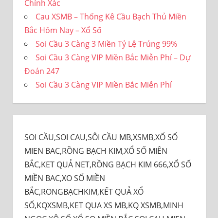
Chính Xác
Cau XSMB – Thống Kê Cầu Bạch Thủ Miền
Bắc Hôm Nay – Xổ Số
Soi Cầu 3 Càng 3 Miền Tỷ Lệ Trúng 99%
Soi Cầu 3 Càng VIP Miền Bắc Miễn Phí – Dự
Đoán 247
Soi Cầu 3 Càng VIP Miền Bắc Miễn Phí
SOI CẦU,SOI CAU,SÔI CẦU MB,XSMB,XỔ SỐ
MIEN BAC,RỒNG BẠCH KIM,XỔ SỐ MIÊN
BẮC,KET QUẢ NET,RỒNG BẠCH KIM 666,XỔ SỐ
MIỀN BAC,XO SỐ MIỀN
BẮC,RONGBẠCHKIM,KẾT QUẢ XỔ
SỐ,KQXSMB,KET QUA XS MB,KQ XSMB,MINH