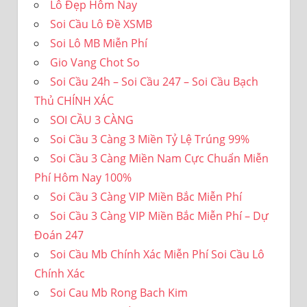
Lô Đẹp Hôm Nay
Soi Cầu Lô Đề XSMB
Soi Lô MB Miễn Phí
Gio Vang Chot So
Soi Cầu 24h – Soi Cầu 247 – Soi Cầu Bạch
Thủ CHÍNH XÁC
SOI CẦU 3 CÀNG
Soi Cầu 3 Càng 3 Miền Tỷ Lệ Trúng 99%
Soi Cầu 3 Càng Miền Nam Cực Chuẩn Miễn
Phí Hôm Nay 100%
Soi Cầu 3 Càng VIP Miền Bắc Miễn Phí
Soi Cầu 3 Càng VIP Miền Bắc Miễn Phí – Dự
Đoán 247
Soi Cầu Mb Chính Xác Miễn Phí Soi Cầu Lô
Chính Xác
Soi Cau Mb Rong Bach Kim