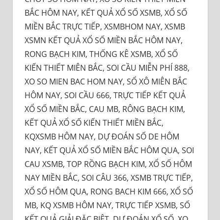
BẮC HÔM NAY, KẾT QUẢ XỔ SỐ XSMB, XỔ SỐ
MIỀN BẮC TRỰC TIẾP, XSMBHOM NAY, XSMB
XSMN KẾT QUẢ XỔ SỐ MIỀN BẮC HÔM NAY,
RONG BẠCH KIM, THỐNG KÊ XSMB, XỔ SỐ
KIẾN THIẾT MIÊN BẮC, SOI CẦU MIỄN PHÍ 888,
XO SO MIEN BAC HOM NAY, SỔ XÔ MIÊN BẮC
HÔM NAY, SOI CẦU 666, TRỰC TIẾP KẾT QUẢ
XỔ SỐ MIỀN BẮC, CAU MB, RÔNG BẠCH KIM,
KẾT QUẢ XỔ SỐ KIẾN THIẾT MIỀN BẮC,
KQXSMB HÔM NAY, DỰ ĐOÁN SỐ DE HÔM
NAY, KẾT QUẢ XỔ SỐ MIỀN BẮC HÔM QUA, SOI
CAU XSMB, TOP RỒNG BẠCH KIM, XỔ SỐ HÔM
NAY MIỀN BẮC, SOI CÂU 366, XSMB TRỰC TIẾP,
XỔ SỐ HÔM QUA, RONG BACH KIM 666, XỔ SỐ
MB, KQ XSMB HÔM NAY, TRỰC TIẾP XSMB, SỐ
KẾT QUẢ GIẢI ĐẶC BIỆT, DỰ ĐOÁN XỔ SỐ, XO