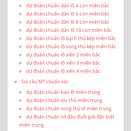
dự đoán chuẩn dàn lô 4 con miền bắc
dự đoán chuẩn dàn lô 6 con miền bắc
dự đoán chuẩn dàn lô 8 con miền bắc
dự đoán chuẩn dàn lô 10 con miền bắc
dự đoán chuẩn lô bạch thủ kép miền bắc
dự đoán chuẩn lô song thủ kép miền bắc
dự đoán chuẩn lô xiên 2 miền bắc
dự đoán chuẩn lô xiên 3 miền bắc
dự đoán chuẩn lô xiên 4 miền bắc
Soi cầu MT chuẩn xác
dự đoán chuẩn bao lô miền trung
dự đoán chuẩn xíu chủ miền trung
dự đoán chuẩn song thủ lô miền trung
dự đoán chuẩn sớ đầu đuôi giải đặc biệt
miền trung