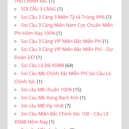
Thủ CHÍNH XÁC
(1)
SOI CẦU 3 CÀNG
(1)
Soi Cầu 3 Càng 3 Miền Tỷ Lệ Trúng 99%
(1)
Soi Cầu 3 Càng Miền Nam Cực Chuẩn Miễn
Phí Hôm Nay 100%
(1)
Soi Cầu 3 Càng VIP Miền Bắc Miễn Phí
(1)
Soi Cầu 3 Càng VIP Miền Bắc Miễn Phí – Dự
Đoán 247
(1)
Soi Cầu Lô Đề XSMB
(64)
Soi Cầu Mb Chính Xác Miễn Phí Soi Cầu Lô
Chính Xác
(1)
Soi cầu MB chuẩn 100%
(15)
Soi Cau Mb Rong Bach Kim
(1)
Soi cầu MB Víp nhất
(7)
Soi Cầu Miền Bắc Chính Xác 100 – Cầu Lô
XSMB Hôm Nay
(1)