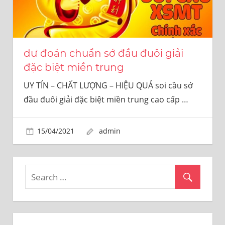
cả
nước.
dự đoán chuẩn sớ đầu đuôi giải
đặc biệt miền trung
UY TÍN – CHẤT LƯỢNG – HIỆU QUẢ soi cầu sớ
đầu đuôi giải đặc biệt miền trung cao cấp
…
15/04/2021
admin