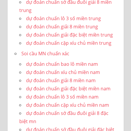
dự đoán chuẩn sớ đầu đuôi giải 8 miền
trung
dự đoán chuẩn lô 3 số miền trung
dự đoán chuẩn giải 8 miền trung
dự đoán chuẩn giải đặc biệt miền trung
dự đoán chuẩn cặp xíu chủ miền trung
Soi cầu MN chuẩn xác
dự đoán chuẩn bao lô miền nam
dự đoán chuẩn xíu chủ miền nam
dự đoán chuẩn giải 8 miền nam
dự đoán chuẩn giải đặc biệt miền nam
dự đoán chuẩn lô 3 số miền nam
dự đoán chuẩn cặp xíu chủ miền nam
dự đoán chuẩn sớ đầu đuôi giải 8 đặc
biệt mn
dự đoán chuẩn sớ đầu đuôi giải đặc biệt