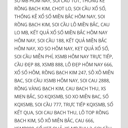
SỐ MB HÔM NAY, SOI CAU TOT, THỐNG KÊ
RỒNG BẠCH KIM, CHOT LO, SOI CẦU XỔ SỐ,
THỐNG KÊ XỔ SỐ MIỀN BẮC HÔM NAY, SOI
RỒNG BẠCH KIM, SOI CẦU LÔ MIỀN BẮC, CAU
LO MB, KẾT QUẢ XỔ SỐ MIỀN BẮC HÔM NAY
HÔM NAY, SOI CẦU 188, KẾT QUẢ MIỀN BẮC
HÔM NAY, XO SO HÔM NAY, KET QUẢ XỔ SỐ,
SOI CẦU MIỄN PHÍ, XSMB HÔM NAY TRỰC TIẾP,
CẦU ĐẸP 88, XSMB 888, LÔ ĐẸP HÔM NAY 666,
XỔ SỐ HÔM, RỒNG BẠCH KIM 247, SÔ XÔ MIÊN
BAC, SOI CẦU XSMB HÔM NAY, SOI CAU 2888,
RỒNG VÀNG BẠCH KIM, CAU BACH THU, XS
MIEN BẮC, SO KQXSMB, SO XO MIÊN BAC, SỐ
KQXSMB, SOI CẦU 777, TRỰC TIẾP KQXSMB, SỔ
KẾT QUA, SOI CAU BACH THU, LÔ TOP RỒNG
BẠCH KIM, SÔ XÔ MIÊN BẮC, CAU 666,