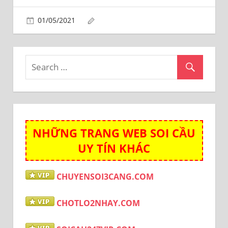
cả
nước.
01/05/2021
NHỮNG TRANG WEB SOI CẦU
UY TÍN KHÁC
CHUYENSOI3CANG.COM
CHOTLO2NHAY.COM