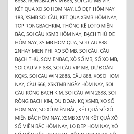
6868, RONGBACHKIM 666, SOI CẦU MB VIP,
KẾT QUA XO SO HOM NAY, LÔ ĐẸP HÔM NAY
188, XSMB SOI CẦU, KET QUA XSMB HÔM NAY,
TOP RONGBACHKIM, THỐNG KÊ LOTO MIỀN
BẮC, SOI CÂU XSMB HÔM NAY, BẠCH THỦ DE
HÔM NAY, XS MB HOM QUA, SOI CAU 888
2NHAY MIEN PHI, XO SÔ MB, SOI CÂU, CẦU
BẠCH THỦ, SOMIENBAC, XÔ SỐ MB, SỐ XO MB,
SOI CAU VIP 888, SOI CẦU VIP MB, DỰ ĐOÁN
KQXS, SOI CAU WIN 2888, CẦU 888, XOSO HOM
NAY, CẦU 666, XSKTMB NGÀY HÔM NAY, SOI
CÂU RÔNG BACH KIM, SOI CẦU WIN 2888, SOI
RÔNG BACH KIM, DU DOAN KQ XSMB, XO SỐ
HOM NAY, SO XÔ MIÊN BẮC, KẾT QUẢ SỔ XÔ
MIÊN BẮC HÔM NAY, XSMB XSMN KẾT QUẢ XỐ
SỐ MIỀN BẮC HÔM NAY, LO ĐEP HOM NAY, XỔ