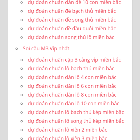
dự đoán chuẩn dàn đề 10 con miền bắc
dự đoán chuẩn đề bạch thủ miền bắc
dự đoán chuẩn đề song thủ miền bắc
dự đoán chuẩn đề đầu đuôi miền bắc
dự đoán chuẩn song thủ lô miền bắc
Soi cầu MB Víp nhất
dự đoán chuẩn cặp 3 càng víp miền bắc
dự đoán chuẩn lô bạch thủ miền bắc
dự đoán chuẩn dàn lô 4 con miền bắc
dự đoán chuẩn dàn lô 6 con miền bắc
dự đoán chuẩn dàn lô 8 con miền bắc
dự đoán chuẩn dàn lô 10 con miền bắc
dự đoán chuẩn lô bạch thủ kép miền bắc
dự đoán chuẩn lô song thủ kép miền bắc
dự đoán chuẩn lô xiên 2 miền bắc
dự đoán chuẩn lô xiên 3 miền bắc