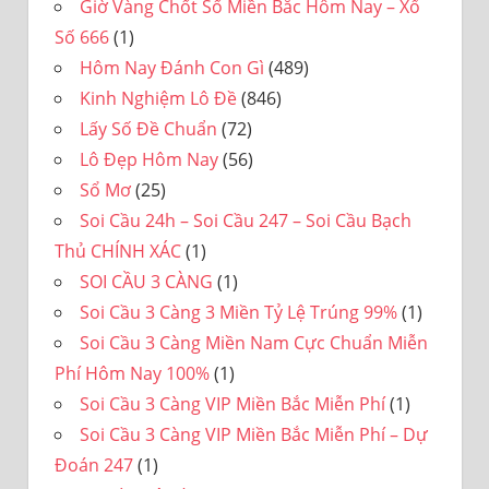
Giờ Vàng Chốt Số Miền Bắc Hôm Nay – Xổ
Số 666
(1)
Hôm Nay Đánh Con Gì
(489)
Kinh Nghiệm Lô Đề
(846)
Lấy Số Đề Chuẩn
(72)
Lô Đẹp Hôm Nay
(56)
Sổ Mơ
(25)
Soi Cầu 24h – Soi Cầu 247 – Soi Cầu Bạch
Thủ CHÍNH XÁC
(1)
SOI CẦU 3 CÀNG
(1)
Soi Cầu 3 Càng 3 Miền Tỷ Lệ Trúng 99%
(1)
Soi Cầu 3 Càng Miền Nam Cực Chuẩn Miễn
Phí Hôm Nay 100%
(1)
Soi Cầu 3 Càng VIP Miền Bắc Miễn Phí
(1)
Soi Cầu 3 Càng VIP Miền Bắc Miễn Phí – Dự
Đoán 247
(1)