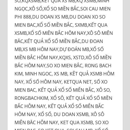
SỐ,KQXSMB,KET QUA XS MB,KQ XSMB,MINH
NGỌC,XÔ SỐ,XỔ SO MIỀN BẮC,SOI CAU MIEN
PHI 888,DU DOAN XS MB,DU DOAN XO SO
MIEN BAC,XỔ SỐ MIỀN BẮC, SXMB,KẾT QUA
XSMB,XỔ SỐ MIÊN BẮC HÔM NAY,XÔ SÔ MIÊN
BĂC,KẾT QUẢ XỔ SỐ MIỀN BẮC,DU ĐOAN
MB,XS MB HÔM NAY,DỰ ĐOÁN MB,XỔ SỐ
MIỀN BẮC HÔM NAY,KQXS, XSTD,XÔ SỐ MIỀN
BẮC HÔM NAY,SO XO MIEN BẮC, RONG BACH
KIM, MINH NGOC, XS MB, KÊT QUẢ XSMB HÔM
NAY, XỔ SỐ HÔM NAY, KETQUA NET, SỐ XO
MIEN BAC, KẾT QUẢ XỔ SỐ MIÊN BẮC, XÔ SO,
RONGBACHKIM, XỔ SÔ, KẾT QUẢ XỔ SỐ MIỀN
BẮC HÔM NAY, KẾT QUẢ XỔ SỐ MIÊN BẮC
HÔM NAY, XỔ SỐ, DU DOAN XSMB, XÔ SÔ
MIÊN BĂC HÔM NAY, KET QUA XSMB, SO XO