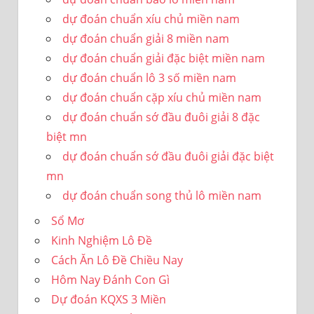
dự đoán chuẩn xíu chủ miền nam
dự đoán chuẩn giải 8 miền nam
dự đoán chuẩn giải đặc biệt miền nam
dự đoán chuẩn lô 3 số miền nam
dự đoán chuẩn cặp xíu chủ miền nam
dự đoán chuẩn sớ đầu đuôi giải 8 đặc
biệt mn
dự đoán chuẩn sớ đầu đuôi giải đặc biệt
mn
dự đoán chuẩn song thủ lô miền nam
Sổ Mơ
Kinh Nghiệm Lô Đề
Cách Ăn Lô Đề Chiều Nay
Hôm Nay Đánh Con Gì
Dự đoán KQXS 3 Miền