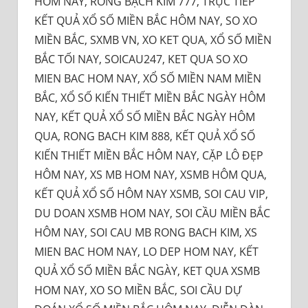
HÔM NAY, RỒNG BẠCH KIM 777, TRỰC TIẾP
KẾT QUẢ XỔ SỐ MIỀN BẮC HÔM NAY, SO XO
MIỀN BẮC, SXMB VN, XO KET QUA, XỔ SỐ MIỀN
BẮC TỐI NAY, SOICAU247, KET QUA SO XO
MIEN BAC HOM NAY, XỔ SỐ MIỀN NAM MIỀN
BẮC, XỔ SỐ KIẾN THIẾT MIỀN BẮC NGÀY HÔM
NAY, KẾT QUẢ XỔ SỐ MIỀN BẮC NGÀY HÔM
QUA, RONG BACH KIM 888, KẾT QUẢ XỔ SỐ
KIẾN THIẾT MIỀN BẮC HÔM NAY, CẶP LÔ ĐẸP
HÔM NAY, XS MB HOM NAY, XSMB HÔM QUA,
KẾT QUẢ XỔ SỐ HÔM NAY XSMB, SOI CAU VIP,
DU DOAN XSMB HOM NAY, SOI CẦU MIỀN BẮC
HÔM NAY, SOI CAU MB RONG BACH KIM, XS
MIEN BAC HOM NAY, LO DEP HOM NAY, KẾT
QUẢ XỔ SỐ MIỀN BẮC NGÀY, KET QUA XSMB
HOM NAY, XO SO MIỀN BẮC, SOI CẦU DỰ