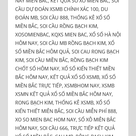
NAY MIỀN BẮC, KET QUA SO XO MIEN BAC, SOI
CẦU DỰ ĐOÁN XSMB CHÍNH XÁC 100, DU
ĐOÁN MB, SOI CẦU 888, THỐNG KÊ XỔ SỐ
MIỀN BẮC, SOI CẦU RỒNG BẠCH KIM,
XOSOMIENBAC, KQXS MIEN BAC, XỔ SỐ HÀ NỘI
HÔM NAY, SOI CẦU MB RỒNG BẠCH KIM, XỔ
SỐ MIỀN BẮC HÔM QUẢ, SOI CAU RONG BẠCH
KIM, SOI CẦU MIỀN BẮC, RỒNG BẠCH KIM
CHỐT SỐ HÔM NAY, XỔ SỐ KIẾN THIẾT MIỀN
BẮC HÔM NAY, KẾT QUẢ XỔ SỐ XSMB, XỔ SỐ
MIỀN BẮC TRỰC TIẾP, XSMBHOM NAY, XSMB
XSMN KẾT QUẢ XỔ SỐ MIỀN BẮC HÔM NAY,
RONG BẠCH KIM, THỐNG KÊ XSMB, XỔ SỐ
KIẾN THIẾT MIÊN BẮC, SOI CẦU MIỄN PHÍ 888,
XO SO MIEN BAC HOM NAY, SỔ XÔ MIÊN BẮC
HÔM NAY, SOI CẦU 666, TRỰC TIẾP KẾT QUẢ