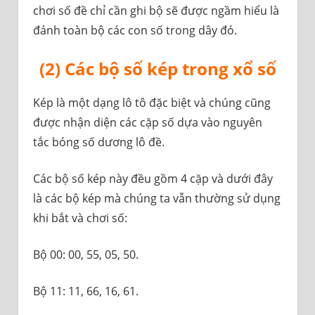
chơi số đề chỉ cần ghi bộ sẽ được ngầm hiểu là
đánh toàn bộ các con số trong dây đó.
(2) Các bộ số kép trong xổ số
Kép là một dạng lô tô đặc biệt và chúng cũng
được nhận diện các cặp số dựa vào nguyên
tắc bóng số dương lô đề.
Các bộ số kép này đều gồm 4 cặp và dưới đây
là các bộ kép mà chúng ta vẫn thường sử dụng
khi bắt và chơi số:
Bộ 00: 00, 55, 05, 50.
Bộ 11: 11, 66, 16, 61.