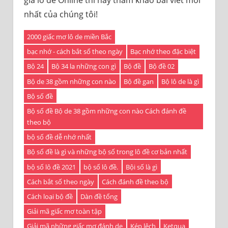
nhất của chúng tôi!
2000 giấc mơ lô de miền Bắc
bạc nhớ - cách bắt số theo ngày
Bạc nhớ theo đặc biệt
Bộ 24
Bộ 34 la những con gì
Bộ đề
Bộ đề 02
Bộ de 38 gồm những con nào
Bộ đề gan
Bộ lô de là gì
Bộ số đề
Bộ số đề Bộ de 38 gồm những con nào Cách đánh đề
theo bộ
bộ số đề dễ nhớ nhất
Bộ số đề là gì và những bộ số trong lô đề cơ bản nhất
bộ số lô đề 2021
bộ số lô đề.
Bội số là gì
Cách bắt số theo ngày
Cách đánh đề theo bộ
Cách loại bộ đề
Dàn đề tổng
Giải mã giấc mơ toàn tập
Giải mã những giấc mơ đánh de
Kép lệch
Ketqua