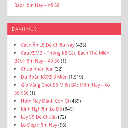
Bắc Hôm Nay – Xổ Số
DANH MỤC
Cách Ăn Lô Đề Chiều Nay
(425)
Cau XSMB – Thống Kê Cầu Bạch Thủ Miền
Bắc Hôm Nay – Xổ Số
(1)
Chưa phân loại
(32)
Dự đoán KQXS 3 Miền
(1.519)
Giờ Vàng Chốt Số Miền Bắc Hôm Nay – Xổ
Số 666
(1)
Hôm Nay Đánh Con Gì
(489)
Kinh Nghiệm Lô Đề
(846)
Lấy Số Đề Chuẩn
(72)
Lô Đẹp Hôm Nay
(56)