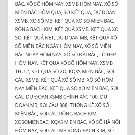
BẮC, XÔ SỐ HÔM NAY, XSMB HÔM NAY, XỔ SỐ
MIỀN BẮC HÔM QUA, SỔ KẾT QUẢ, DỰ ĐOÁN
XSMB, XO SỐ MB, KET QUA XO SO MIEN BAC,
RÔNG BACH KIM, KẾT QUẢ XSMB, KET QUA XO
SO, KẾT QUẢ NET, DU DOAN MB, KẾT QUẢ XỔ
SỐ MIỀN BẮC NGÀY HÔM NAY, XỔ SỐ MIỀN
BẮC NGÀY HÔM NAY, XỔ SỐ ĐÀI BẮC, LÔ ĐẸP
HÔM NAY, KẾT QUẢ XỔ SỐ HÔM NAY, XSMB
THU 2, KET QUA SO XO, KQXS MIEN BẮC, SOI
CẦU XSMB, KẾT QUẢ XỔ SỐ MB, XÔ SỐ HÔM
NAY MIỀN BẮC, KET QUA SO XO MIEN BAC, SOI
CẦU DỰ ĐOÁN XSMB CHÍNH XÁC 100, DU
ĐOÁN MB, SOI CẦU 888, THỐNG KÊ XỔ SỐ
MIỀN BẮC, SOI CẦU RỒNG BẠCH KIM,
XOSOMIENBAC, KQXS MIEN BAC, XỔ SỐ HÀ NỘI
HÔM NAY, SOI CẦU MB RỒNG BẠCH KIM, XỔ