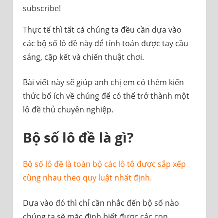
subscribe!
cả
nước.
Thực tế thì tất cả chúng ta đều cần dựa vào
các bộ số lô đề này để tính toán được tay cầu
sáng, cặp kết và chiến thuật chơi.
Bài viết này sẽ giúp anh chị em có thêm kiến
thức bổ ích về chúng để có thể trở thành một
lô đề thủ chuyên nghiệp.
Bộ số lô đề là gì?
Bộ số lô đề là toàn bộ các lô tô được sắp xếp
cùng nhau theo quy luật nhất định.
Dựa vào đó thì chỉ cần nhắc đến bộ số nào
chúng ta sẽ mặc định biết được các con