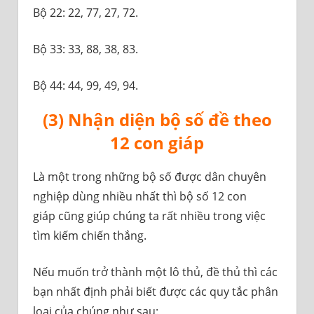
Bộ 22: 22, 77, 27, 72.
Bộ 33: 33, 88, 38, 83.
Bộ 44: 44, 99, 49, 94.
(3) Nhận diện bộ số đề theo
12 con giáp
Là một trong những bộ số được dân chuyên
nghiệp dùng nhiều nhất thì bộ số 12 con
giáp cũng giúp chúng ta rất nhiều trong việc
tìm kiếm chiến thắng.
Nếu muốn trở thành một lô thủ, đề thủ thì các
bạn nhất định phải biết được các quy tắc phân
loại của chúng như sau: