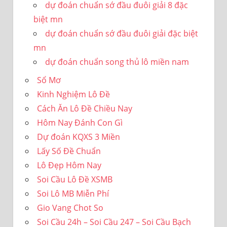
dự đoán chuẩn sớ đầu đuôi giải 8 đặc
biệt mn
dự đoán chuẩn sớ đầu đuôi giải đặc biệt
mn
dự đoán chuẩn song thủ lô miền nam
Sổ Mơ
Kinh Nghiệm Lô Đề
Cách Ăn Lô Đề Chiều Nay
Hôm Nay Đánh Con Gì
Dự đoán KQXS 3 Miền
Lấy Số Đề Chuẩn
Lô Đẹp Hôm Nay
Soi Cầu Lô Đề XSMB
Soi Lô MB Miễn Phí
Gio Vang Chot So
Soi Cầu 24h – Soi Cầu 247 – Soi Cầu Bạch