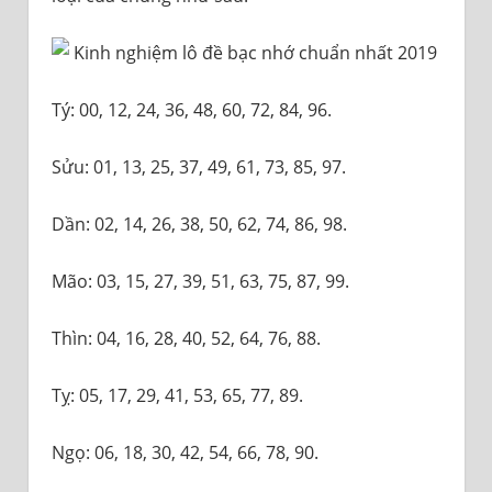
Tý: 00, 12, 24, 36, 48, 60, 72, 84, 96.
Sửu: 01, 13, 25, 37, 49, 61, 73, 85, 97.
Dần: 02, 14, 26, 38, 50, 62, 74, 86, 98.
Mão: 03, 15, 27, 39, 51, 63, 75, 87, 99.
Thìn: 04, 16, 28, 40, 52, 64, 76, 88.
Tỵ: 05, 17, 29, 41, 53, 65, 77, 89.
Ngọ: 06, 18, 30, 42, 54, 66, 78, 90.