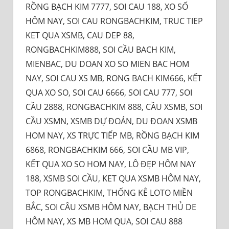
RỒNG BẠCH KIM 7777, SOI CAU 188, XO SỐ
HÔM NAY, SOI CAU RONGBACHKIM, TRUC TIEP
KET QUA XSMB, CAU DEP 88,
RONGBACHKIM888, SOI CẦU BACH KIM,
MIENBAC, DU DOAN XO SO MIEN BAC HOM
NAY, SOI CAU XS MB, RONG BACH KIM666, KẾT
QUA XO SO, SOI CAU 6666, SOI CAU 777, SOI
CẦU 2888, RONGBACHKIM 888, CẦU XSMB, SOI
CẦU XSMN, XSMB DỰ ĐOÁN, DU ĐOAN XSMB
HOM NAY, XS TRỰC TIẾP MB, RỒNG BẠCH KIM
6868, RONGBACHKIM 666, SOI CẦU MB VIP,
KẾT QUA XO SO HOM NAY, LÔ ĐẸP HÔM NAY
188, XSMB SOI CẦU, KET QUA XSMB HÔM NAY,
TOP RONGBACHKIM, THỐNG KÊ LOTO MIỀN
BẮC, SOI CÂU XSMB HÔM NAY, BẠCH THỦ DE
HÔM NAY, XS MB HOM QUA, SOI CAU 888