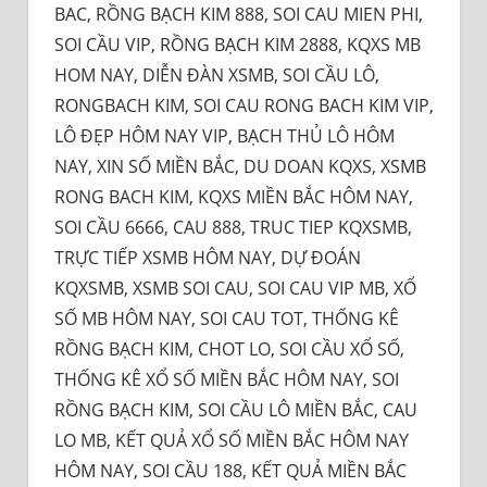
BAC, RỒNG BẠCH KIM 888, SOI CAU MIEN PHI,
SOI CẦU VIP, RỒNG BẠCH KIM 2888, KQXS MB
HOM NAY, DIỄN ĐÀN XSMB, SOI CẦU LÔ,
RONGBACH KIM, SOI CAU RONG BACH KIM VIP,
LÔ ĐẸP HÔM NAY VIP, BẠCH THỦ LÔ HÔM
NAY, XIN SỐ MIỀN BẮC, DU DOAN KQXS, XSMB
RONG BACH KIM, KQXS MIỀN BẮC HÔM NAY,
SOI CẦU 6666, CAU 888, TRUC TIEP KQXSMB,
TRỰC TIẾP XSMB HÔM NAY, DỰ ĐOÁN
KQXSMB, XSMB SOI CAU, SOI CAU VIP MB, XỔ
SỐ MB HÔM NAY, SOI CAU TOT, THỐNG KÊ
RỒNG BẠCH KIM, CHOT LO, SOI CẦU XỔ SỐ,
THỐNG KÊ XỔ SỐ MIỀN BẮC HÔM NAY, SOI
RỒNG BẠCH KIM, SOI CẦU LÔ MIỀN BẮC, CAU
LO MB, KẾT QUẢ XỔ SỐ MIỀN BẮC HÔM NAY
HÔM NAY, SOI CẦU 188, KẾT QUẢ MIỀN BẮC