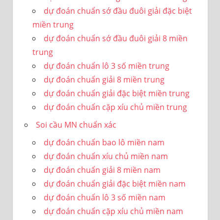
dự đoán chuẩn sớ đầu đuôi giải đặc biệt
miền trung
dự đoán chuẩn sớ đầu đuôi giải 8 miền
trung
dự đoán chuẩn lô 3 số miền trung
dự đoán chuẩn giải 8 miền trung
dự đoán chuẩn giải đặc biệt miền trung
dự đoán chuẩn cặp xíu chủ miền trung
Soi cầu MN chuẩn xác
dự đoán chuẩn bao lô miền nam
dự đoán chuẩn xíu chủ miền nam
dự đoán chuẩn giải 8 miền nam
dự đoán chuẩn giải đặc biệt miền nam
dự đoán chuẩn lô 3 số miền nam
dự đoán chuẩn cặp xíu chủ miền nam