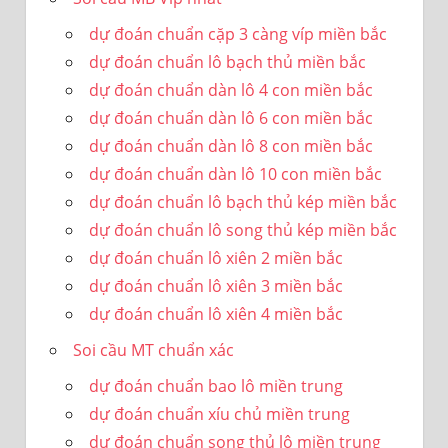
dự đoán chuẩn cặp 3 càng víp miền bắc
dự đoán chuẩn lô bạch thủ miền bắc
dự đoán chuẩn dàn lô 4 con miền bắc
dự đoán chuẩn dàn lô 6 con miền bắc
dự đoán chuẩn dàn lô 8 con miền bắc
dự đoán chuẩn dàn lô 10 con miền bắc
dự đoán chuẩn lô bạch thủ kép miền bắc
dự đoán chuẩn lô song thủ kép miền bắc
dự đoán chuẩn lô xiên 2 miền bắc
dự đoán chuẩn lô xiên 3 miền bắc
dự đoán chuẩn lô xiên 4 miền bắc
Soi cầu MT chuẩn xác
dự đoán chuẩn bao lô miền trung
dự đoán chuẩn xíu chủ miền trung
dự đoán chuẩn song thủ lô miền trung