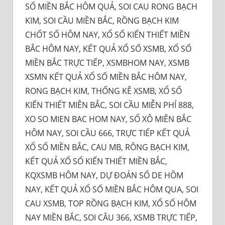
SỐ MIỀN BẮC HÔM QUẢ, SOI CAU RONG BẠCH
KIM, SOI CẦU MIỀN BẮC, RỒNG BẠCH KIM
CHỐT SỐ HÔM NAY, XỔ SỐ KIẾN THIẾT MIỀN
BẮC HÔM NAY, KẾT QUẢ XỔ SỐ XSMB, XỔ SỐ
MIỀN BẮC TRỰC TIẾP, XSMBHOM NAY, XSMB
XSMN KẾT QUẢ XỔ SỐ MIỀN BẮC HÔM NAY,
RONG BẠCH KIM, THỐNG KÊ XSMB, XỔ SỐ
KIẾN THIẾT MIÊN BẮC, SOI CẦU MIỄN PHÍ 888,
XO SO MIEN BAC HOM NAY, SỔ XÔ MIÊN BẮC
HÔM NAY, SOI CẦU 666, TRỰC TIẾP KẾT QUẢ
XỔ SỐ MIỀN BẮC, CAU MB, RÔNG BẠCH KIM,
KẾT QUẢ XỔ SỐ KIẾN THIẾT MIỀN BẮC,
KQXSMB HÔM NAY, DỰ ĐOÁN SỐ DE HÔM
NAY, KẾT QUẢ XỔ SỐ MIỀN BẮC HÔM QUA, SOI
CAU XSMB, TOP RỒNG BẠCH KIM, XỔ SỐ HÔM
NAY MIỀN BẮC, SOI CÂU 366, XSMB TRỰC TIẾP,