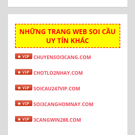
NHỮNG TRANG WEB SOI CẦU
UY TÍN KHÁC
CHUYENSOI3CANG.COM
CHOTLO2NHAY.COM
SOICAU247VIP.COM
SOI3CANGHOMNAY.COM
3CANGWIN288.COM