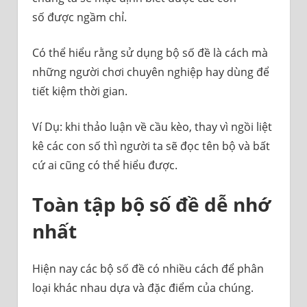
số được ngầm chỉ.
Có thể hiểu rằng sử dụng bộ số đề là cách mà
những người chơi chuyên nghiệp hay dùng để
tiết kiệm thời gian.
Ví Dụ: khi thảo luận về cầu kèo, thay vì ngồi liệt
kê các con số thì người ta sẽ đọc tên bộ và bất
cứ ai cũng có thể hiểu được.
Toàn tập bộ số đề dễ nhớ
nhất
Hiện nay các bộ số đề có nhiều cách để phân
loại khác nhau dựa và đặc điểm của chúng.