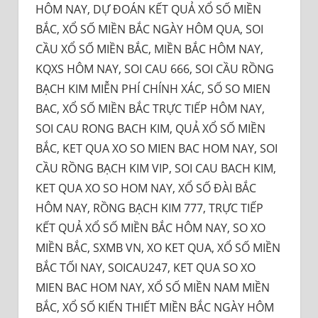
HÔM NAY, DỰ ĐOÁN KẾT QUẢ XỔ SỐ MIỀN
BẮC, XỔ SỐ MIỀN BẮC NGÀY HÔM QUA, SOI
CẦU XỔ SỐ MIỀN BẮC, MIỀN BẮC HÔM NAY,
KQXS HÔM NAY, SOI CAU 666, SOI CẦU RỒNG
BẠCH KIM MIỄN PHÍ CHÍNH XÁC, SỐ SO MIEN
BAC, XỔ SỐ MIỀN BẮC TRỰC TIẾP HÔM NAY,
SOI CAU RONG BACH KIM, QUẢ XỔ SỐ MIỀN
BẮC, KET QUA XO SO MIEN BAC HOM NAY, SOI
CẦU RỒNG BẠCH KIM VIP, SOI CAU BACH KIM,
KET QUA XO SO HOM NAY, XỔ SỐ ĐÀI BẮC
HÔM NAY, RỒNG BẠCH KIM 777, TRỰC TIẾP
KẾT QUẢ XỔ SỐ MIỀN BẮC HÔM NAY, SO XO
MIỀN BẮC, SXMB VN, XO KET QUA, XỔ SỐ MIỀN
BẮC TỐI NAY, SOICAU247, KET QUA SO XO
MIEN BAC HOM NAY, XỔ SỐ MIỀN NAM MIỀN
BẮC, XỔ SỐ KIẾN THIẾT MIỀN BẮC NGÀY HÔM