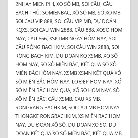
2NHAY MIEN PHI, XO SÔ MB, SOI CÂU, CẦU
BẠCH THỦ, SOMIENBAC, XÔ SỐ MB, SỐ XO MB,
SOI CAU VIP 888, SOI CẦU VIP MB, DỰ ĐOÁN
KQXS, SOI CAU WIN 2888, CẦU 888, XOSO HOM
NAY, CẦU 666, XSKTMB NGÀY HÔM NAY, SOI
CÂU RÔNG BACH KIM, SOI CẦU WIN 2888, SOI
RÔNG BACH KIM, DU DOAN KQ XSMB, XO SỐ
HOM NAY, SO XÔ MIÊN BẮC, KẾT QUẢ SỔ XÔ
MIÊN BẮC HÔM NAY, XSMB XSMN KẾT QUẢ XỐ
SỐ MIỀN BẮC HÔM NAY, LO ĐEP HOM NAY, XỔ
SỐ MIỀN BẮC HOM QUA, XỔ SO HOM NAY, SÔ
XÔ MIÊN BÂC, CÂU XSMB, CAU XS MB,
RONGVANG BACHKIM, SOI CẦU MB HOM NAY,
THONGKE RONGBACHKIM, XS MIÊN BAC HOM
NAY, DU ĐOÁN XỔ SỐ, DU DOAN XO SỐ, DU
DOAN KẾT QUẢ XỔ SỐ MIỀN BẮC, KẾT QUA MB,