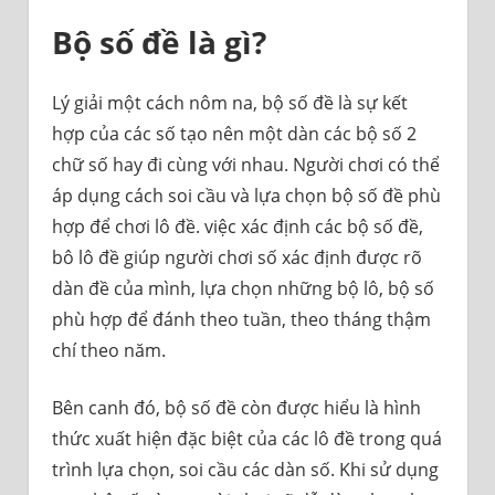
Bộ số đề là gì?
Lý giải một cách nôm na, bộ số đề là sự kết
hợp của các số tạo nên một dàn các bộ số 2
chữ số hay đi cùng với nhau. Người chơi có thể
áp dụng cách soi cầu và lựa chọn bộ số đề phù
hợp để chơi lô đề. việc xác định các bộ số đề,
bô lô đề giúp người chơi số xác định được rõ
dàn đề của mình, lựa chọn những bộ lô, bộ số
phù hợp để đánh theo tuần, theo tháng thậm
chí theo năm.
Bên canh đó, bộ số đề còn được hiểu là hình
thức xuất hiện đặc biệt của các lô đề trong quá
trình lựa chọn, soi cầu các dàn số. Khi sử dụng