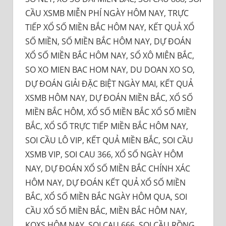
CẦU XSMB MIỄN PHÍ NGÀY HÔM NAY, TRỰC
TIẾP XỔ SỐ MIỀN BẮC HÔM NAY, KẾT QUẢ XỔ
SỐ MIỀN, SỐ MIỀN BẮC HÔM NAY, DỰ ĐOÁN
XỔ SỐ MIỀN BẮC HÔM NAY, SỔ XÔ MIÊN BẮC,
SO XO MIEN BAC HOM NAY, DU DOAN XO SO,
DỰ ĐOÁN GIẢI ĐẶC BIỆT NGÀY MAI, KẾT QUẢ
XSMB HÔM NAY, DỰ ĐOÁN MIỀN BẮC, XỔ SỐ
MIỀN BẮC HÔM, XỔ SỐ MIỀN BẮC XỔ SỐ MIỀN
BẮC, XỔ SỐ TRỰC TIẾP MIỀN BẮC HÔM NAY,
SOI CẦU LÔ VIP, KẾT QUẢ MIỀN BẮC, SOI CẦU
XSMB VIP, SOI CAU 366, XỔ SỐ NGÀY HÔM
NAY, DỰ ĐOÁN XỔ SỐ MIỀN BẮC CHÍNH XÁC
HÔM NAY, DỰ ĐOÁN KẾT QUẢ XỔ SỐ MIỀN
BẮC, XỔ SỐ MIỀN BẮC NGÀY HÔM QUA, SOI
CẦU XỔ SỐ MIỀN BẮC, MIỀN BẮC HÔM NAY,
KQXS HÔM NAY, SOI CAU 666, SOI CẦU RỒNG