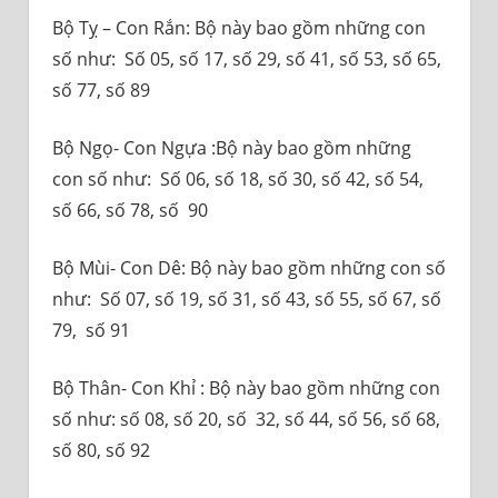
Bộ Tỵ – Con Rắn: Bộ này bao gồm những con
số như: Số 05, số 17, số 29, số 41, số 53, số 65,
số 77, số 89
Bộ Ngọ- Con Ngựa :Bộ này bao gồm những
con số như: Số 06, số 18, số 30, số 42, số 54,
số 66, số 78, số 90
Bộ Mùi- Con Dê: Bộ này bao gồm những con số
như: Số 07, số 19, số 31, số 43, số 55, số 67, số
79, số 91
Bộ Thân- Con Khỉ : Bộ này bao gồm những con
số như: số 08, số 20, số 32, số 44, số 56, số 68,
số 80, số 92