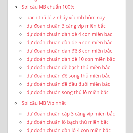
Soi cầu MB chuẩn 100%
bạch thủ lô 2 nháy víp mb hôm nay
dự đoán chuẩn 3 càng víp miền bắc
dự đoán chuẩn dàn đề 4 con miền bắc
dự đoán chuẩn dàn đề 6 con miền bắc
dự đoán chuẩn dàn đề 8 con miền bắc
dự đoán chuẩn dàn đề 10 con miền bắc
dự đoán chuẩn đề bạch thủ miền bắc
dự đoán chuẩn đề song thủ miền bắc
dự đoán chuẩn đề đầu đuôi miền bắc
dự đoán chuẩn song thủ lô miền bắc
Soi cầu MB Víp nhất
dự đoán chuẩn cặp 3 càng víp miền bắc
dự đoán chuẩn lô bạch thủ miền bắc
dự đoán chuẩn dàn lô 4 con miền bắc