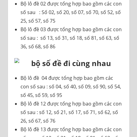
Bộ lô đề 02 được tổng hợp bao gồm các con
số sau : Số 02, số 20, số 07, số 70, số 52, số
25, số 57, số 75
Bộ lô đề 03 được tổng hợp bao gồm các con
số sau : số 13, số 31, số 18, số 81, số 63, số
36, số 68, số 86
Bộ lô đề 04 được tổng hợp bao gồm các
con số sau : số 04, số 40, số 09, số 90, số 54,
số 45, số 59, số 95
Bộ lô đề 12 được tổng hợp bao gồm các con
số sau : số 12, số 21, số 17, số 71, số 62, số
26, số 67, số 76
Bộ lô đề 13 được tổng hợp bao gồm các con