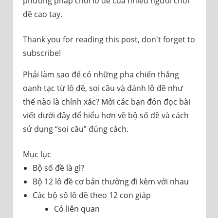
phương pháp chơi lô đề của nhiều người chơi
cả
đề cao tay.
nước.
Thank you for reading this post, don't forget to
subscribe!
Phải làm sao để có những pha chiến thắng
oanh tạc từ lô đề, soi cầu và đánh lô đề như
thế nào là chính xác? Mời các bạn đón đọc bài
viết dưới đây để hiểu hơn về bộ số đề và cách
sử dụng “soi cầu” đúng cách.
Mục lục
Bộ số đề là gì?
Bộ 12 lô đề cơ bản thường đi kèm với nhau
Các bộ số lô đề theo 12 con giáp
Có liên quan