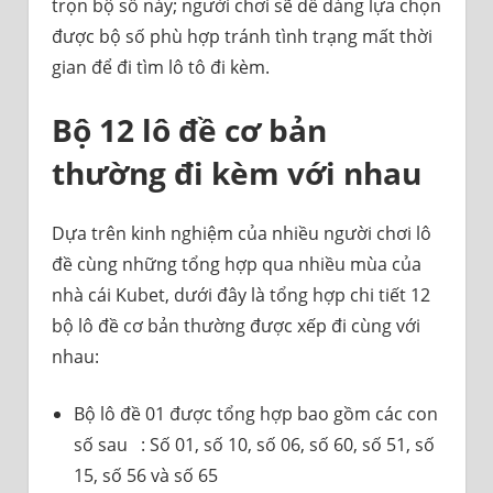
trọn bộ số này; người chơi sẽ dễ dàng lựa chọn
được bộ số phù hợp tránh tình trạng mất thời
gian để đi tìm lô tô đi kèm.
Bộ 12 lô đề cơ bản
thường đi kèm với nhau
Dựa trên kinh nghiệm của nhiều người chơi lô
đề cùng những tổng hợp qua nhiều mùa của
nhà cái Kubet, dưới đây là tổng hợp chi tiết 12
bộ lô đề cơ bản thường được xếp đi cùng với
nhau:
Bộ lô đề 01 được tổng hợp bao gồm các con
số sau : Số 01, số 10, số 06, số 60, số 51, số
15, số 56 và số 65