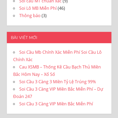
Soi cầu MT chuẩn xác
(9)
Soi Lô MB Miễn Phí
(46)
Thông báo
(3)
BÀI VIẾT MỚI
Soi Cầu Mb Chính Xác Miễn Phí Soi Cầu Lô
Chính Xác
Cau XSMB – Thống Kê Cầu Bạch Thủ Miền
Bắc Hôm Nay – Xổ Số
Soi Cầu 3 Càng 3 Miền Tỷ Lệ Trúng 99%
Soi Cầu 3 Càng VIP Miền Bắc Miễn Phí – Dự
Đoán 247
Soi Cầu 3 Càng VIP Miền Bắc Miễn Phí