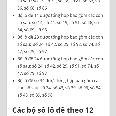
số sau : số 13, số 31, số 18, số 81, số 63, số
36, số 68, số 86
Bộ lô đề 14 được tổng hợp bao gồm các con
số sau: số 14, số 41, số 19, số 91, số 46, số
64, số 69, số 96
Bộ lô đề 23 được tổng hợp bao gồm các con
số sau: số 24, số 42, số 29, số 92, số 74, số
47, số 79, số 97
Bộ lô đề 24 được tổng hợp bao gồm các con
số sau: số 24, số 42, số 29, số 91, số 74, số
47, số 79, số 97
Bộ lô đề số 34 được tổng hợp bao gồm các
con số sau: số 34, số 43, số 39, số 93, số 84,
số 48, số 89, số 98
Các bộ số lô đề theo 12