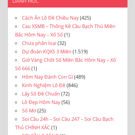
DANH MỤC
Cách Ăn Lô Đề Chiều Nay
(425)
Cau XSMB – Thống Kê Cầu Bạch Thủ Miền
Bắc Hôm Nay – Xổ Số
(1)
Chưa phân loại
(32)
Dự đoán KQXS 3 Miền
(1.519)
Giờ Vàng Chốt Số Miền Bắc Hôm Nay – Xổ
Số 666
(1)
Hôm Nay Đánh Con Gì
(489)
Kinh Nghiệm Lô Đề
(846)
Lấy Số Đề Chuẩn
(72)
Lô Đẹp Hôm Nay
(56)
Sổ Mơ
(25)
Soi Cầu 24h – Soi Cầu 247 – Soi Cầu Bạch
Thủ CHÍNH XÁC
(1)