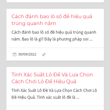
cả
nước.
Cách đánh bao lô số đề hiệu quả
trúng quanh năm
Cách đánh bao lô số đề hiệu quả trúng quanh
năm. Bao lô là gì? Đây là phương pháp soi
…
30/09/2022
Tính Xác Suất Lô Đề Và Lựa Chọn
Cách Chơi Lô Đề Hiệu Quả
Tính Xác Suất Lô Đề Và Lựa Chọn Cách Chơi Lô
Đề Hiệu Quả. Tính xác suất lô đề là
…