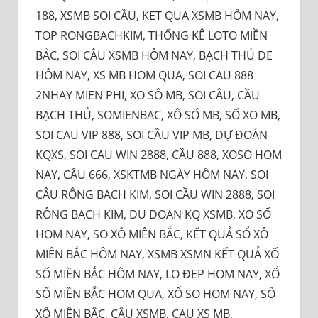
188, XSMB SOI CẦU, KET QUA XSMB HÔM NAY,
TOP RONGBACHKIM, THỐNG KÊ LOTO MIỀN
BẮC, SOI CÂU XSMB HÔM NAY, BẠCH THỦ DE
HÔM NAY, XS MB HOM QUA, SOI CAU 888
2NHAY MIEN PHI, XO SÔ MB, SOI CÂU, CẦU
BẠCH THỦ, SOMIENBAC, XÔ SỐ MB, SỐ XO MB,
SOI CAU VIP 888, SOI CẦU VIP MB, DỰ ĐOÁN
KQXS, SOI CAU WIN 2888, CẦU 888, XOSO HOM
NAY, CẦU 666, XSKTMB NGÀY HÔM NAY, SOI
CÂU RÔNG BACH KIM, SOI CẦU WIN 2888, SOI
RÔNG BACH KIM, DU DOAN KQ XSMB, XO SỐ
HOM NAY, SO XÔ MIÊN BẮC, KẾT QUẢ SỔ XÔ
MIÊN BẮC HÔM NAY, XSMB XSMN KẾT QUẢ XỐ
SỐ MIỀN BẮC HÔM NAY, LO ĐEP HOM NAY, XỔ
SỐ MIỀN BẮC HOM QUA, XỔ SO HOM NAY, SÔ
XÔ MIÊN BÂC, CÂU XSMB, CAU XS MB,