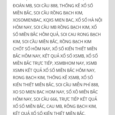
ĐOÁN MB, SOI CẦU 888, THỐNG KÊ XỔ SỐ
MIỀN BẮC, SOI CẦU RỒNG BẠCH KIM,
XOSOMIENBAC, KQXS MIEN BAC, XỔ SỐ HÀ NỘI
HÔM NAY, SOI CẦU MB RỒNG BẠCH KIM, XỔ
SỐ MIỀN BẮC HÔM QUẢ, SOI CAU RONG BẠCH
KIM, SOI CẦU MIỀN BẮC, RỒNG BẠCH KIM
CHỐT SỐ HÔM NAY, XỔ SỐ KIẾN THIẾT MIỀN
BẮC HÔM NAY, KẾT QUẢ XỔ SỐ XSMB, XỔ SỐ
MIỀN BẮC TRỰC TIẾP, XSMBHOM NAY, XSMB
XSMN KẾT QUẢ XỔ SỐ MIỀN BẮC HÔM NAY,
RONG BẠCH KIM, THỐNG KÊ XSMB, XỔ SỐ
KIẾN THIẾT MIÊN BẮC, SOI CẦU MIỄN PHÍ 888,
XO SO MIEN BAC HOM NAY, SỔ XÔ MIÊN BẮC
HÔM NAY, SOI CẦU 666, TRỰC TIẾP KẾT QUẢ
XỔ SỐ MIỀN BẮC, CAU MB, RÔNG BẠCH KIM,
KẾT QUẢ XỔ SỐ KIẾN THIẾT MIỀN BẮC,