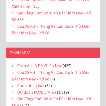
XSMB Hôm Nay
Giờ Vàng Chốt Số Miền Bắc Hôm Nay – Xổ
Số 666
Cau XSMB – Thống Kê Cầu Bạch Thủ Miền
Bắc Hôm Nay – Xổ Số
DANH MỤC
Cách Ăn Lô Đề Chiều Nay
(425)
Cau XSMB – Thống Kê Cầu Bạch Thủ Miền
Bắc Hôm Nay – Xổ Số
(1)
Chưa phân loại
(32)
Dự đoán KQXS 3 Miền
(1.519)
Giờ Vàng Chốt Số Miền Bắc Hôm Nay – Xổ
Số 666
(1)