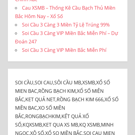
Cau XSMB – Thống Kê Cầu Bạch Thủ Miền
Bắc Hôm Nay – Xổ Số
Soi Cầu 3 Càng 3 Miền Tỷ Lệ Trúng 99%
Soi Cầu 3 Càng VIP Miền Bắc Miễn Phí – Dự
Đoán 247
Soi Cầu 3 Càng VIP Miền Bắc Miễn Phí
SOI CẦU,SOI CAU,SÔI CẦU MB,XSMB,XỔ SỐ
MIEN BAC,RỒNG BẠCH KIM,XỔ SỐ MIÊN
BẮC,KET QUẢ NET,RỒNG BẠCH KIM 666,XỔ SỐ
MIỀN BAC,XO SỐ MIỀN
BẮC,RONGBẠCHKIM,KẾT QUẢ XỔ
SỐ,KQXSMB,KET QUA XS MB,KQ XSMB,MINH
NGỌC,XÔ SỐ,XỔ SO MIỀN BẮC,SOI CAU MIEN