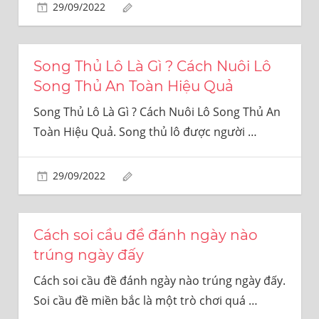
29/09/2022
Song Thủ Lô Là Gì ? Cách Nuôi Lô
Song Thủ An Toàn Hiệu Quả
Song Thủ Lô Là Gì ? Cách Nuôi Lô Song Thủ An
Toàn Hiệu Quả. Song thủ lô được người
…
29/09/2022
Cách soi cầu đề đánh ngày nào
trúng ngày đấy
Cách soi cầu đề đánh ngày nào trúng ngày đấy.
Soi cầu đề miền bắc là một trò chơi quá
…