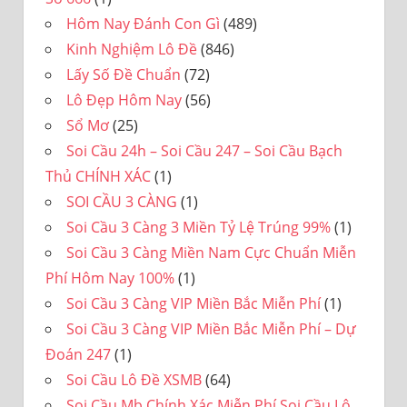
Hôm Nay Đánh Con Gì
(489)
Kinh Nghiệm Lô Đề
(846)
Lấy Số Đề Chuẩn
(72)
Lô Đẹp Hôm Nay
(56)
Sổ Mơ
(25)
Soi Cầu 24h – Soi Cầu 247 – Soi Cầu Bạch
Thủ CHÍNH XÁC
(1)
SOI CẦU 3 CÀNG
(1)
Soi Cầu 3 Càng 3 Miền Tỷ Lệ Trúng 99%
(1)
Soi Cầu 3 Càng Miền Nam Cực Chuẩn Miễn
Phí Hôm Nay 100%
(1)
Soi Cầu 3 Càng VIP Miền Bắc Miễn Phí
(1)
Soi Cầu 3 Càng VIP Miền Bắc Miễn Phí – Dự
Đoán 247
(1)
Soi Cầu Lô Đề XSMB
(64)
Soi Cầu Mb Chính Xác Miễn Phí Soi Cầu Lô