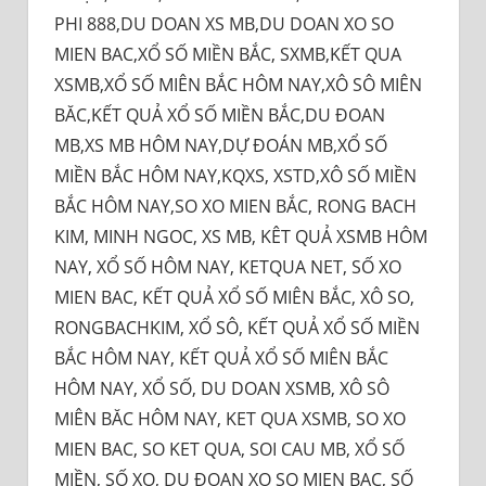
PHI 888,DU DOAN XS MB,DU DOAN XO SO
MIEN BAC,XỔ SỐ MIỀN BẮC, SXMB,KẾT QUA
XSMB,XỔ SỐ MIÊN BẮC HÔM NAY,XÔ SÔ MIÊN
BĂC,KẾT QUẢ XỔ SỐ MIỀN BẮC,DU ĐOAN
MB,XS MB HÔM NAY,DỰ ĐOÁN MB,XỔ SỐ
MIỀN BẮC HÔM NAY,KQXS, XSTD,XÔ SỐ MIỀN
BẮC HÔM NAY,SO XO MIEN BẮC, RONG BACH
KIM, MINH NGOC, XS MB, KÊT QUẢ XSMB HÔM
NAY, XỔ SỐ HÔM NAY, KETQUA NET, SỐ XO
MIEN BAC, KẾT QUẢ XỔ SỐ MIÊN BẮC, XÔ SO,
RONGBACHKIM, XỔ SÔ, KẾT QUẢ XỔ SỐ MIỀN
BẮC HÔM NAY, KẾT QUẢ XỔ SỐ MIÊN BẮC
HÔM NAY, XỔ SỐ, DU DOAN XSMB, XÔ SÔ
MIÊN BĂC HÔM NAY, KET QUA XSMB, SO XO
MIEN BAC, SO KET QUA, SOI CAU MB, XỔ SỐ
MIỀN, SỐ XO, DU ĐOAN XO SO MIEN BAC, SỐ