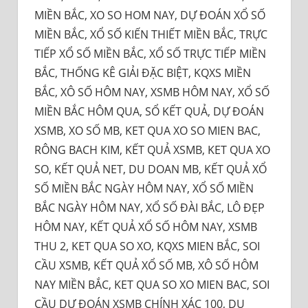
MIỀN BẮC, XO SO HOM NAY, DỰ ĐOÁN XỔ SỐ
MIỀN BẮC, XỔ SỐ KIẾN THIẾT MIỀN BẮC, TRỰC
TIẾP XỔ SỐ MIỀN BẮC, XỔ SỐ TRỰC TIẾP MIỀN
BẮC, THỐNG KÊ GIẢI ĐẶC BIỆT, KQXS MIỀN
BẮC, XÔ SỐ HÔM NAY, XSMB HÔM NAY, XỔ SỐ
MIỀN BẮC HÔM QUA, SỔ KẾT QUẢ, DỰ ĐOÁN
XSMB, XO SỐ MB, KET QUA XO SO MIEN BAC,
RÔNG BACH KIM, KẾT QUẢ XSMB, KET QUA XO
SO, KẾT QUẢ NET, DU DOAN MB, KẾT QUẢ XỔ
SỐ MIỀN BẮC NGÀY HÔM NAY, XỔ SỐ MIỀN
BẮC NGÀY HÔM NAY, XỔ SỐ ĐÀI BẮC, LÔ ĐẸP
HÔM NAY, KẾT QUẢ XỔ SỐ HÔM NAY, XSMB
THU 2, KET QUA SO XO, KQXS MIEN BẮC, SOI
CẦU XSMB, KẾT QUẢ XỔ SỐ MB, XÔ SỐ HÔM
NAY MIỀN BẮC, KET QUA SO XO MIEN BAC, SOI
CẦU DỰ ĐOÁN XSMB CHÍNH XÁC 100, DU