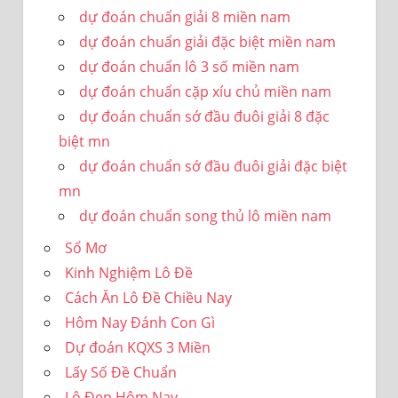
dự đoán chuẩn giải 8 miền nam
dự đoán chuẩn giải đặc biệt miền nam
dự đoán chuẩn lô 3 số miền nam
dự đoán chuẩn cặp xíu chủ miền nam
dự đoán chuẩn sớ đầu đuôi giải 8 đặc
biệt mn
dự đoán chuẩn sớ đầu đuôi giải đặc biệt
mn
dự đoán chuẩn song thủ lô miền nam
Sổ Mơ
Kinh Nghiệm Lô Đề
Cách Ăn Lô Đề Chiều Nay
Hôm Nay Đánh Con Gì
Dự đoán KQXS 3 Miền
Lấy Số Đề Chuẩn
Lô Đẹp Hôm Nay