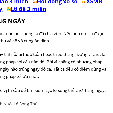
uẩn 3 miền
Hội đồng xổ số
XSMB
y
Lô đề 3 miền
ÀNG NGÀY
 an toàn bởi chúng ta đã chia vốn. Nếu anh em có được
thu về sẽ vô cùng ổn định.
 tính lỗ/lãi theo tuần hoặc theo tháng. Đừng vì chút lãi
ng pháp soi cầu nào đó. Bởi vì chẳng có phương pháp
 ngày nào trúng ngày đó cả. Tất cả đều có điểm dừng và
ơng pháp tối ưu nhất.
vị trí cầu để tìm kiếm cặp lô song thủ chơi hàng ngày.