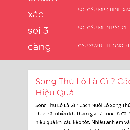
SOI CẦU MB CHÍNH XÁ
xác –
soi 3
SOI CẦU MIỀN BẮC CH
càng
CAU XSMB – THỐNG KÊ
Chúng
tôi
tự
hào
Song Thủ Lô Là Gì ? C
là
sự
Hiệu Quả
lựa
chọn
Song Thủ Lô Là Gì ? Cách Nuôi Lô Song Thủ
hàng
chọn rất nhiều khi tham gia cá cược lô đề. 
đầu
của
hiệu quả khi cầu kèo tốt. Nhiều anh em và
hàng