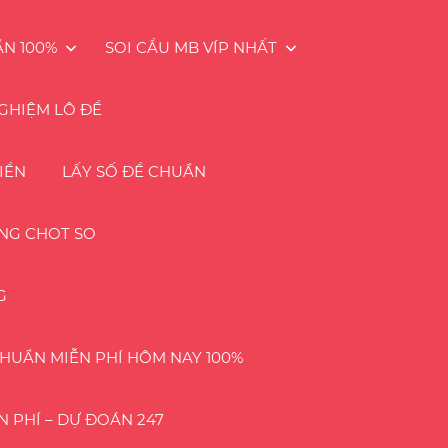
ẨN 100%
SOI CẦU MB VÍP NHẤT
GHIỆM LÔ ĐỀ
IỀN
LẤY SỐ ĐỀ CHUẨN
ANG CHOT SO
G
CHUẨN MIỄN PHÍ HÔM NAY 100%
N PHÍ – DỰ ĐOÁN 247