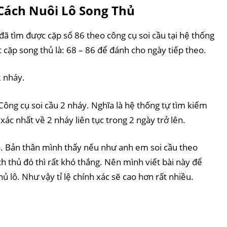
ách Nuôi Lô Song Thủ
đã tìm được cặp số 86 theo công cụ soi cầu tại hệ thống
cặp song thủ là: 68 – 86 để đánh cho ngày tiếp theo.
2 nháy.
 Công cụ soi cầu 2 nháy. Nghĩa là hệ thống tự tìm kiếm
xác nhất về 2 nháy liên tục trong 2 ngày trở lên.
ó. Bản thân mình thấy nếu như anh em soi cầu theo
h thủ đó thì rất khó thắng. Nên mình viết bài này để
ủ lô. Như vậy tỉ lệ chính xác sẽ cao hơn rất nhiều.