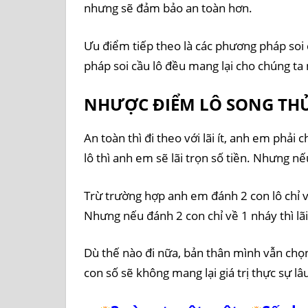
nhưng sẽ đảm bảo an toàn hơn.
Ưu điểm tiếp theo là các phương pháp soi 
pháp soi cầu lô đều mang lại cho chúng ta 
NHƯỢC ĐIỂM LÔ SONG TH
An toàn thì đi theo với lãi ít, anh em phải
lô thì anh em sẽ lãi trọn số tiền. Nhưng nế
Trừ trường hợp anh em đánh 2 con lô chỉ v
Nhưng nếu đánh 2 con chỉ về 1 nháy thì lã
Dù thế nào đi nữa, bản thân mình vẫn chọ
con số sẽ không mang lại giá trị thực sự lâ