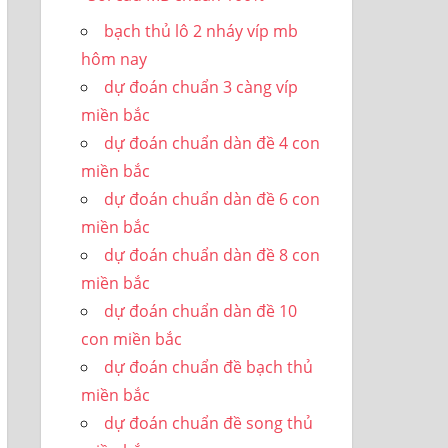
bạch thủ lô 2 nháy víp mb
hôm nay
dự đoán chuẩn 3 càng víp
miền bắc
dự đoán chuẩn dàn đề 4 con
miền bắc
dự đoán chuẩn dàn đề 6 con
miền bắc
dự đoán chuẩn dàn đề 8 con
miền bắc
dự đoán chuẩn dàn đề 10
con miền bắc
dự đoán chuẩn đề bạch thủ
miền bắc
dự đoán chuẩn đề song thủ