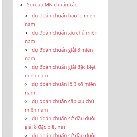
Soi cầu MN chuẩn xác
dự đoán chuẩn bao lô miền
nam
dự đoán chuẩn xíu chủ miền
nam
dự đoán chuẩn giải 8 miền
nam
dự đoán chuẩn giải đặc biệt
miền nam
dự đoán chuẩn lô 3 số miền
nam
dự đoán chuẩn cặp xíu chủ
miền nam
dự đoán chuẩn sớ đầu đuôi
giải 8 đặc biệt mn
dự đoán chuẩn sớ đầu đuôi