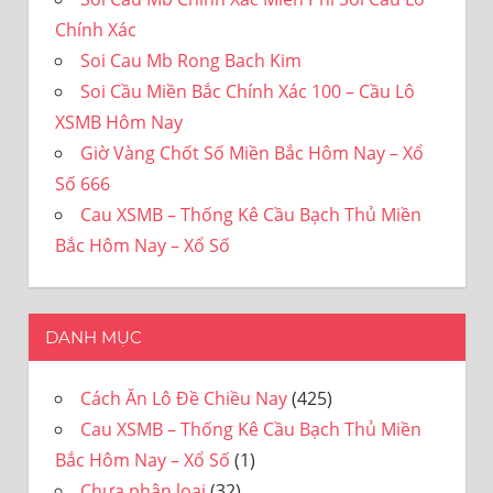
Chính Xác
Soi Cau Mb Rong Bach Kim
Soi Cầu Miền Bắc Chính Xác 100 – Cầu Lô
XSMB Hôm Nay
Giờ Vàng Chốt Số Miền Bắc Hôm Nay – Xổ
Số 666
Cau XSMB – Thống Kê Cầu Bạch Thủ Miền
Bắc Hôm Nay – Xổ Số
DANH MỤC
Cách Ăn Lô Đề Chiều Nay
(425)
Cau XSMB – Thống Kê Cầu Bạch Thủ Miền
Bắc Hôm Nay – Xổ Số
(1)
Chưa phân loại
(32)