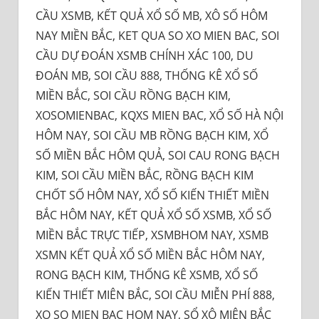
CẦU XSMB, KẾT QUẢ XỔ SỐ MB, XÔ SỐ HÔM
NAY MIỀN BẮC, KET QUA SO XO MIEN BAC, SOI
CẦU DỰ ĐOÁN XSMB CHÍNH XÁC 100, DU
ĐOÁN MB, SOI CẦU 888, THỐNG KÊ XỔ SỐ
MIỀN BẮC, SOI CẦU RỒNG BẠCH KIM,
XOSOMIENBAC, KQXS MIEN BAC, XỔ SỐ HÀ NỘI
HÔM NAY, SOI CẦU MB RỒNG BẠCH KIM, XỔ
SỐ MIỀN BẮC HÔM QUẢ, SOI CAU RONG BẠCH
KIM, SOI CẦU MIỀN BẮC, RỒNG BẠCH KIM
CHỐT SỐ HÔM NAY, XỔ SỐ KIẾN THIẾT MIỀN
BẮC HÔM NAY, KẾT QUẢ XỔ SỐ XSMB, XỔ SỐ
MIỀN BẮC TRỰC TIẾP, XSMBHOM NAY, XSMB
XSMN KẾT QUẢ XỔ SỐ MIỀN BẮC HÔM NAY,
RONG BẠCH KIM, THỐNG KÊ XSMB, XỔ SỐ
KIẾN THIẾT MIÊN BẮC, SOI CẦU MIỄN PHÍ 888,
XO SO MIEN BAC HOM NAY, SỔ XÔ MIÊN BẮC