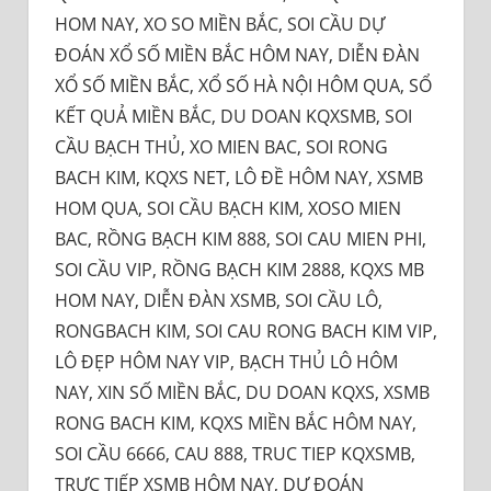
HOM NAY, XO SO MIỀN BẮC, SOI CẦU DỰ
ĐOÁN XỔ SỐ MIỀN BẮC HÔM NAY, DIỄN ĐÀN
XỔ SỐ MIỀN BẮC, XỔ SỐ HÀ NỘI HÔM QUA, SỔ
KẾT QUẢ MIỀN BẮC, DU DOAN KQXSMB, SOI
CẦU BẠCH THỦ, XO MIEN BAC, SOI RONG
BACH KIM, KQXS NET, LÔ ĐỀ HÔM NAY, XSMB
HOM QUA, SOI CẦU BẠCH KIM, XOSO MIEN
BAC, RỒNG BẠCH KIM 888, SOI CAU MIEN PHI,
SOI CẦU VIP, RỒNG BẠCH KIM 2888, KQXS MB
HOM NAY, DIỄN ĐÀN XSMB, SOI CẦU LÔ,
RONGBACH KIM, SOI CAU RONG BACH KIM VIP,
LÔ ĐẸP HÔM NAY VIP, BẠCH THỦ LÔ HÔM
NAY, XIN SỐ MIỀN BẮC, DU DOAN KQXS, XSMB
RONG BACH KIM, KQXS MIỀN BẮC HÔM NAY,
SOI CẦU 6666, CAU 888, TRUC TIEP KQXSMB,
TRỰC TIẾP XSMB HÔM NAY, DỰ ĐOÁN