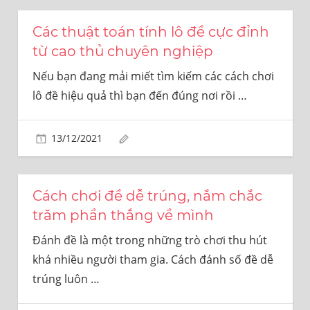
Các thuật toán tính lô đề cực đỉnh
từ cao thủ chuyên nghiệp
Nếu bạn đang mải miết tìm kiếm các cách chơi
lô đề hiệu quả thì bạn đến đúng nơi rồi
…
13/12/2021
Cách chơi đề dễ trúng, nắm chắc
trăm phần thắng về mình
Đánh đề là một trong những trò chơi thu hút
khá nhiều người tham gia. Cách đánh số đề dễ
trúng luôn
…