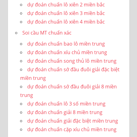
dự đoán chuẩn lô xiên 2 miền bắc
dự đoán chuẩn lô xiên 3 miền bắc
dự đoán chuẩn lô xiên 4 miền bắc
Soi cầu MT chuẩn xác
dự đoán chuẩn bao lô miền trung
dự đoán chuẩn xíu chủ miền trung
dự đoán chuẩn song thủ lô miền trung
dự đoán chuẩn sớ đầu đuôi giải đặc biệt
miền trung
dự đoán chuẩn sớ đầu đuôi giải 8 miền
trung
dự đoán chuẩn lô 3 số miền trung
dự đoán chuẩn giải 8 miền trung
dự đoán chuẩn giải đặc biệt miền trung
dự đoán chuẩn cặp xíu chủ miền trung