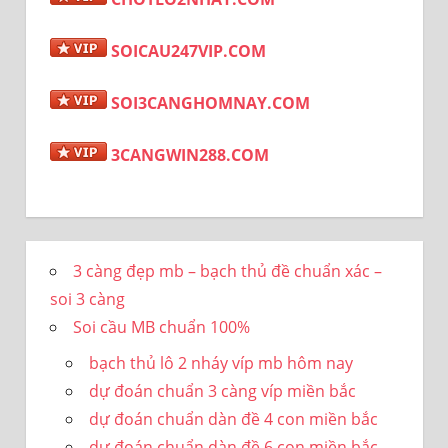
SOICAU247VIP.COM
SOI3CANGHOMNAY.COM
3CANGWIN288.COM
3 càng đẹp mb – bạch thủ đề chuẩn xác –
soi 3 càng
Soi cầu MB chuẩn 100%
bạch thủ lô 2 nháy víp mb hôm nay
dự đoán chuẩn 3 càng víp miền bắc
dự đoán chuẩn dàn đề 4 con miền bắc
dự đoán chuẩn dàn đề 6 con miền bắc