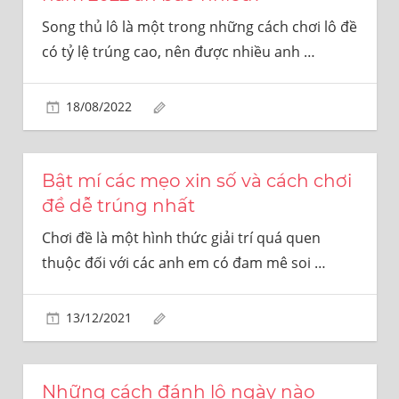
Song thủ lô là một trong những cách chơi lô đề
có tỷ lệ trúng cao, nên được nhiều anh
…
18/08/2022
Bật mí các mẹo xin số và cách chơi
đề dễ trúng nhất
Chơi đề là một hình thức giải trí quá quen
thuộc đối với các anh em có đam mê soi
…
13/12/2021
Những cách đánh lô ngày nào