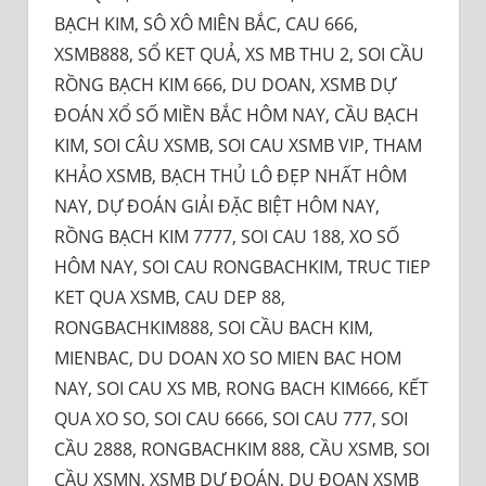
BẠCH KIM, SÔ XÔ MIÊN BẮC, CAU 666,
XSMB888, SỔ KET QUẢ, XS MB THU 2, SOI CẦU
RỒNG BẠCH KIM 666, DU DOAN, XSMB DỰ
ĐOÁN XỔ SỐ MIỀN BẮC HÔM NAY, CẦU BẠCH
KIM, SOI CÂU XSMB, SOI CAU XSMB VIP, THAM
KHẢO XSMB, BẠCH THỦ LÔ ĐẸP NHẤT HÔM
NAY, DỰ ĐOÁN GIẢI ĐẶC BIỆT HÔM NAY,
RỒNG BẠCH KIM 7777, SOI CAU 188, XO SỐ
HÔM NAY, SOI CAU RONGBACHKIM, TRUC TIEP
KET QUA XSMB, CAU DEP 88,
RONGBACHKIM888, SOI CẦU BACH KIM,
MIENBAC, DU DOAN XO SO MIEN BAC HOM
NAY, SOI CAU XS MB, RONG BACH KIM666, KẾT
QUA XO SO, SOI CAU 6666, SOI CAU 777, SOI
CẦU 2888, RONGBACHKIM 888, CẦU XSMB, SOI
CẦU XSMN, XSMB DỰ ĐOÁN, DU ĐOAN XSMB