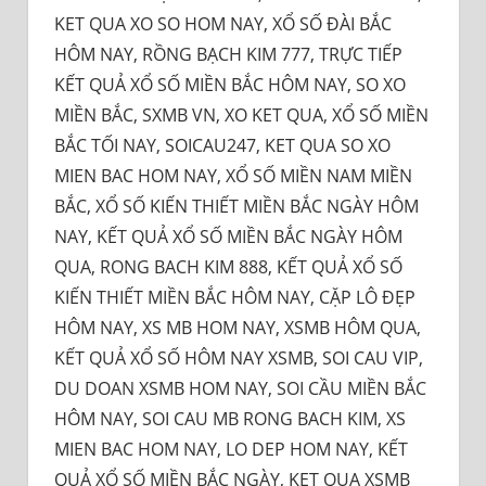
KET QUA XO SO HOM NAY, XỔ SỐ ĐÀI BẮC
HÔM NAY, RỒNG BẠCH KIM 777, TRỰC TIẾP
KẾT QUẢ XỔ SỐ MIỀN BẮC HÔM NAY, SO XO
MIỀN BẮC, SXMB VN, XO KET QUA, XỔ SỐ MIỀN
BẮC TỐI NAY, SOICAU247, KET QUA SO XO
MIEN BAC HOM NAY, XỔ SỐ MIỀN NAM MIỀN
BẮC, XỔ SỐ KIẾN THIẾT MIỀN BẮC NGÀY HÔM
NAY, KẾT QUẢ XỔ SỐ MIỀN BẮC NGÀY HÔM
QUA, RONG BACH KIM 888, KẾT QUẢ XỔ SỐ
KIẾN THIẾT MIỀN BẮC HÔM NAY, CẶP LÔ ĐẸP
HÔM NAY, XS MB HOM NAY, XSMB HÔM QUA,
KẾT QUẢ XỔ SỐ HÔM NAY XSMB, SOI CAU VIP,
DU DOAN XSMB HOM NAY, SOI CẦU MIỀN BẮC
HÔM NAY, SOI CAU MB RONG BACH KIM, XS
MIEN BAC HOM NAY, LO DEP HOM NAY, KẾT
QUẢ XỔ SỐ MIỀN BẮC NGÀY, KET QUA XSMB