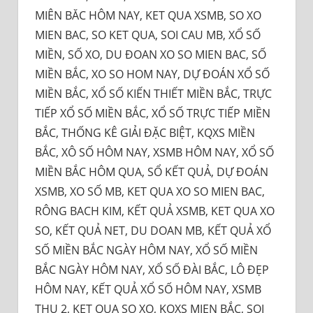
MIÊN BĂC HÔM NAY, KET QUA XSMB, SO XO
MIEN BAC, SO KET QUA, SOI CAU MB, XỔ SỐ
MIỀN, SỐ XO, DU ĐOAN XO SO MIEN BAC, SỐ
MIỀN BẮC, XO SO HOM NAY, DỰ ĐOÁN XỔ SỐ
MIỀN BẮC, XỔ SỐ KIẾN THIẾT MIỀN BẮC, TRỰC
TIẾP XỔ SỐ MIỀN BẮC, XỔ SỐ TRỰC TIẾP MIỀN
BẮC, THỐNG KÊ GIẢI ĐẶC BIỆT, KQXS MIỀN
BẮC, XÔ SỐ HÔM NAY, XSMB HÔM NAY, XỔ SỐ
MIỀN BẮC HÔM QUA, SỔ KẾT QUẢ, DỰ ĐOÁN
XSMB, XO SỐ MB, KET QUA XO SO MIEN BAC,
RÔNG BACH KIM, KẾT QUẢ XSMB, KET QUA XO
SO, KẾT QUẢ NET, DU DOAN MB, KẾT QUẢ XỔ
SỐ MIỀN BẮC NGÀY HÔM NAY, XỔ SỐ MIỀN
BẮC NGÀY HÔM NAY, XỔ SỐ ĐÀI BẮC, LÔ ĐẸP
HÔM NAY, KẾT QUẢ XỔ SỐ HÔM NAY, XSMB
THU 2, KET QUA SO XO, KQXS MIEN BẮC, SOI