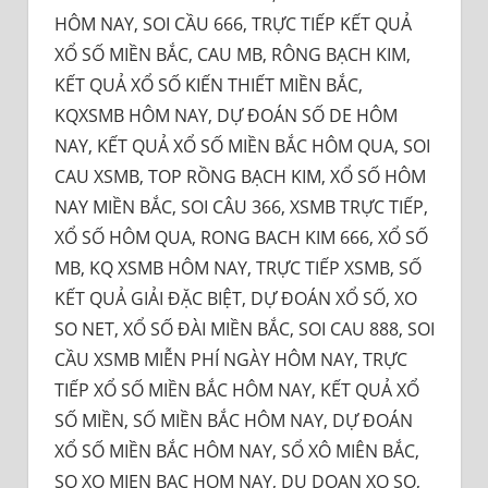
HÔM NAY, SOI CẦU 666, TRỰC TIẾP KẾT QUẢ
XỔ SỐ MIỀN BẮC, CAU MB, RÔNG BẠCH KIM,
KẾT QUẢ XỔ SỐ KIẾN THIẾT MIỀN BẮC,
KQXSMB HÔM NAY, DỰ ĐOÁN SỐ DE HÔM
NAY, KẾT QUẢ XỔ SỐ MIỀN BẮC HÔM QUA, SOI
CAU XSMB, TOP RỒNG BẠCH KIM, XỔ SỐ HÔM
NAY MIỀN BẮC, SOI CÂU 366, XSMB TRỰC TIẾP,
XỔ SỐ HÔM QUA, RONG BACH KIM 666, XỔ SỐ
MB, KQ XSMB HÔM NAY, TRỰC TIẾP XSMB, SỐ
KẾT QUẢ GIẢI ĐẶC BIỆT, DỰ ĐOÁN XỔ SỐ, XO
SO NET, XỔ SỐ ĐÀI MIỀN BẮC, SOI CAU 888, SOI
CẦU XSMB MIỄN PHÍ NGÀY HÔM NAY, TRỰC
TIẾP XỔ SỐ MIỀN BẮC HÔM NAY, KẾT QUẢ XỔ
SỐ MIỀN, SỐ MIỀN BẮC HÔM NAY, DỰ ĐOÁN
XỔ SỐ MIỀN BẮC HÔM NAY, SỔ XÔ MIÊN BẮC,
SO XO MIEN BAC HOM NAY, DU DOAN XO SO,