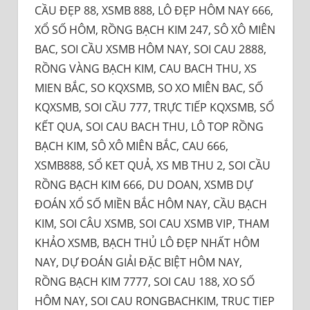
CẦU ĐẸP 88, XSMB 888, LÔ ĐẸP HÔM NAY 666,
XỔ SỐ HÔM, RỒNG BẠCH KIM 247, SÔ XÔ MIÊN
BAC, SOI CẦU XSMB HÔM NAY, SOI CAU 2888,
RỒNG VÀNG BẠCH KIM, CAU BACH THU, XS
MIEN BẮC, SO KQXSMB, SO XO MIÊN BAC, SỐ
KQXSMB, SOI CẦU 777, TRỰC TIẾP KQXSMB, SỔ
KẾT QUA, SOI CAU BACH THU, LÔ TOP RỒNG
BẠCH KIM, SÔ XÔ MIÊN BẮC, CAU 666,
XSMB888, SỔ KET QUẢ, XS MB THU 2, SOI CẦU
RỒNG BẠCH KIM 666, DU DOAN, XSMB DỰ
ĐOÁN XỔ SỐ MIỀN BẮC HÔM NAY, CẦU BẠCH
KIM, SOI CÂU XSMB, SOI CAU XSMB VIP, THAM
KHẢO XSMB, BẠCH THỦ LÔ ĐẸP NHẤT HÔM
NAY, DỰ ĐOÁN GIẢI ĐẶC BIỆT HÔM NAY,
RỒNG BẠCH KIM 7777, SOI CAU 188, XO SỐ
HÔM NAY, SOI CAU RONGBACHKIM, TRUC TIEP