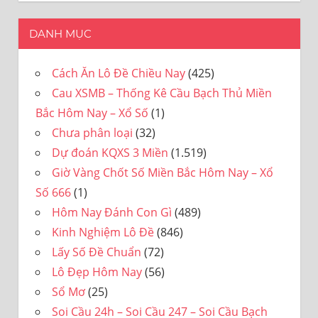
DANH MỤC
Cách Ăn Lô Đề Chiều Nay
(425)
Cau XSMB – Thống Kê Cầu Bạch Thủ Miền
Bắc Hôm Nay – Xổ Số
(1)
Chưa phân loại
(32)
Dự đoán KQXS 3 Miền
(1.519)
Giờ Vàng Chốt Số Miền Bắc Hôm Nay – Xổ
Số 666
(1)
Hôm Nay Đánh Con Gì
(489)
Kinh Nghiệm Lô Đề
(846)
Lấy Số Đề Chuẩn
(72)
Lô Đẹp Hôm Nay
(56)
Sổ Mơ
(25)
Soi Cầu 24h – Soi Cầu 247 – Soi Cầu Bạch