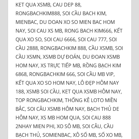
KET QUA XSMB, CAU DEP 88,
RONGBACHKIM888, SOI CẦU BACH KIM,
MIENBAC, DU DOAN XO SO MIEN BAC HOM
NAY, SOI CAU XS MB, RONG BACH KIM666, KẾT
QUA XO SO, SOI CAU 6666, SOI CAU 777, SOI
CẦU 2888, RONGBACHKIM 888, CẦU XSMB, SOI
CẦU XSMN, XSMB DỰ ĐOÁN, DU ĐOAN XSMB
HOM NAY, XS TRỰC TIẾP MB, RỒNG BẠCH KIM
6868, RONGBACHKIM 666, SOI CẦU MB VIP,
KẾT QUA XO SO HOM NAY, LÔ ĐẸP HÔM NAY
188, XSMB SOI CẦU, KET QUA XSMB HÔM NAY,
TOP RONGBACHKIM, THỐNG KÊ LOTO MIỀN
BẮC, SOI CÂU XSMB HÔM NAY, BẠCH THỦ DE
HÔM NAY, XS MB HOM QUA, SOI CAU 888
2NHAY MIEN PHI, XO SÔ MB, SOI CÂU, CẦU
BẠCH THỦ, SOMIENBAC, XÔ SỐ MB, SỐ XO MB,