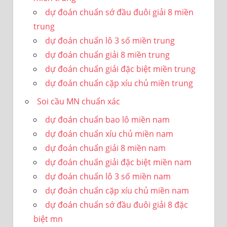
dự đoán chuẩn sớ đầu đuôi giải 8 miền
trung
dự đoán chuẩn lô 3 số miền trung
dự đoán chuẩn giải 8 miền trung
dự đoán chuẩn giải đặc biệt miền trung
dự đoán chuẩn cặp xíu chủ miền trung
Soi cầu MN chuẩn xác
dự đoán chuẩn bao lô miền nam
dự đoán chuẩn xíu chủ miền nam
dự đoán chuẩn giải 8 miền nam
dự đoán chuẩn giải đặc biệt miền nam
dự đoán chuẩn lô 3 số miền nam
dự đoán chuẩn cặp xíu chủ miền nam
dự đoán chuẩn sớ đầu đuôi giải 8 đặc
biệt mn