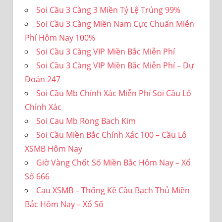
Soi Cầu 3 Càng 3 Miền Tỷ Lệ Trúng 99%
Soi Cầu 3 Càng Miền Nam Cực Chuẩn Miễn
Phí Hôm Nay 100%
Soi Cầu 3 Càng VIP Miền Bắc Miễn Phí
Soi Cầu 3 Càng VIP Miền Bắc Miễn Phí – Dự
Đoán 247
Soi Cầu Mb Chính Xác Miễn Phí Soi Cầu Lô
Chính Xác
Soi Cau Mb Rong Bach Kim
Soi Cầu Miền Bắc Chính Xác 100 – Cầu Lô
XSMB Hôm Nay
Giờ Vàng Chốt Số Miền Bắc Hôm Nay – Xổ
Số 666
Cau XSMB – Thống Kê Cầu Bạch Thủ Miền
Bắc Hôm Nay – Xổ Số