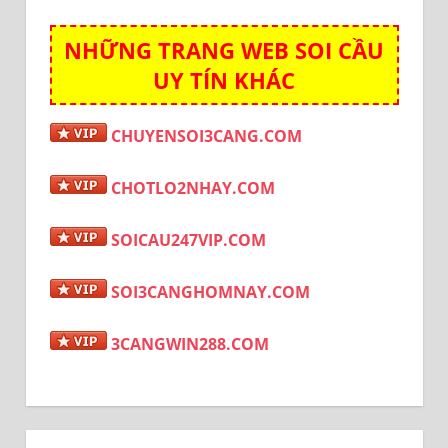
NHỮNG TRANG WEB SOI CẦU
UY TÍN KHÁC
CHUYENSOI3CANG.COM
CHOTLO2NHAY.COM
SOICAU247VIP.COM
SOI3CANGHOMNAY.COM
3CANGWIN288.COM