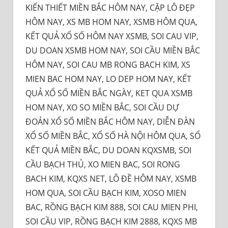
KIẾN THIẾT MIỀN BẮC HÔM NAY, CẶP LÔ ĐẸP
HÔM NAY, XS MB HOM NAY, XSMB HÔM QUA,
KẾT QUẢ XỔ SỐ HÔM NAY XSMB, SOI CAU VIP,
DU DOAN XSMB HOM NAY, SOI CẦU MIỀN BẮC
HÔM NAY, SOI CAU MB RONG BACH KIM, XS
MIEN BAC HOM NAY, LO DEP HOM NAY, KẾT
QUẢ XỔ SỐ MIỀN BẮC NGÀY, KET QUA XSMB
HOM NAY, XO SO MIỀN BẮC, SOI CẦU DỰ
ĐOÁN XỔ SỐ MIỀN BẮC HÔM NAY, DIỄN ĐÀN
XỔ SỐ MIỀN BẮC, XỔ SỐ HÀ NỘI HÔM QUA, SỔ
KẾT QUẢ MIỀN BẮC, DU DOAN KQXSMB, SOI
CẦU BẠCH THỦ, XO MIEN BAC, SOI RONG
BACH KIM, KQXS NET, LÔ ĐỀ HÔM NAY, XSMB
HOM QUA, SOI CẦU BẠCH KIM, XOSO MIEN
BAC, RỒNG BẠCH KIM 888, SOI CAU MIEN PHI,
SOI CẦU VIP, RỒNG BẠCH KIM 2888, KQXS MB