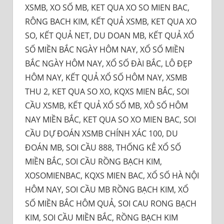
XSMB, XO SỐ MB, KET QUA XO SO MIEN BAC,
RÔNG BACH KIM, KẾT QUẢ XSMB, KET QUA XO
SO, KẾT QUẢ NET, DU DOAN MB, KẾT QUẢ XỔ
SỐ MIỀN BẮC NGÀY HÔM NAY, XỔ SỐ MIỀN
BẮC NGÀY HÔM NAY, XỔ SỐ ĐÀI BẮC, LÔ ĐẸP
HÔM NAY, KẾT QUẢ XỔ SỐ HÔM NAY, XSMB
THU 2, KET QUA SO XO, KQXS MIEN BẮC, SOI
CẦU XSMB, KẾT QUẢ XỔ SỐ MB, XÔ SỐ HÔM
NAY MIỀN BẮC, KET QUA SO XO MIEN BAC, SOI
CẦU DỰ ĐOÁN XSMB CHÍNH XÁC 100, DU
ĐOÁN MB, SOI CẦU 888, THỐNG KÊ XỔ SỐ
MIỀN BẮC, SOI CẦU RỒNG BẠCH KIM,
XOSOMIENBAC, KQXS MIEN BAC, XỔ SỐ HÀ NỘI
HÔM NAY, SOI CẦU MB RỒNG BẠCH KIM, XỔ
SỐ MIỀN BẮC HÔM QUẢ, SOI CAU RONG BẠCH
KIM, SOI CẦU MIỀN BẮC, RỒNG BẠCH KIM