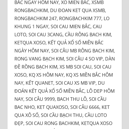
BĂC NGAY HÔM NAY, XO MIEN BẮC, XSMB
RONGBACHKIM, DU ĐOAN KET QUA XSMB,
RONGBACHKIM 247, RONGBACHKIM 777, LO
KHUNG 1 NGAY, SOI CAU MIEN BẮC, CAU
LOTO, SOI CAU 3CANG, CẦU RÔNG BACH KIM,
KETQUA XOSO, KẾT QUẢ XỔ SỐ MIÊN BẮC
NGÀY HÔM NAY, SOI CÂU MB RÔNG BACH KIM,
RONG VANG BẠCH KIM, SOI CÂU 4 SO VIP, DÀN
ĐỀ RỒNG BẠCH KIM, XS MB SOI CAU, SOI CAU
XOSO, KQ XS HÔM NAY, KQ XS MIỀN BẮC HÔM
NAY, KẾT QUANET, SOI CAU XS MB VIP, DU
ĐOÁN KẾT QUẢ XỔ SỐ MIỀN BẮC, LÔ DEP HÔM
NAY, SOI CÂU 9999, BACH THU LÔ, SOI CẦU
BAC NHO, KET QUAXOSO, SOI CÂU 6666, KET
QUA XÔ SỐ, SOI CẦU BẠCH THU, CẦU LOTO
ĐẸP, SOI CAU RONG BACHKIM, KETQUA XOSO