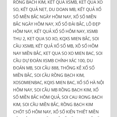
RÔNG BACH KIM, KẾT QUẢ XSMB, KET QUA XO
SO, KẾT QUẢ NET, DU DOAN MB, KẾT QUẢ XỔ
SỐ MIỀN BẮC NGÀY HÔM NAY, XỔ SỐ MIỀN
BẮC NGÀY HÔM NAY, XỔ SỐ ĐÀI BẮC, LÔ ĐẸP
HÔM NAY, KẾT QUẢ XỔ SỐ HÔM NAY, XSMB
THU 2, KET QUA SO XO, KQXS MIEN BẮC, SOI
CẦU XSMB, KẾT QUẢ XỔ SỐ MB, XÔ SỐ HÔM
NAY MIỀN BẮC, KET QUA SO XO MIEN BAC, SOI
CẦU DỰ ĐOÁN XSMB CHÍNH XÁC 100, DU
ĐOÁN MB, SOI CẦU 888, THỐNG KÊ XỔ SỐ
MIỀN BẮC, SOI CẦU RỒNG BẠCH KIM,
XOSOMIENBAC, KQXS MIEN BAC, XỔ SỐ HÀ NỘI
HÔM NAY, SOI CẦU MB RỒNG BẠCH KIM, XỔ
SỐ MIỀN BẮC HÔM QUẢ, SOI CAU RONG BẠCH
KIM, SOI CẦU MIỀN BẮC, RỒNG BẠCH KIM
CHỐT SỐ HÔM NAY, XỔ SỐ KIẾN THIẾT MIỀN