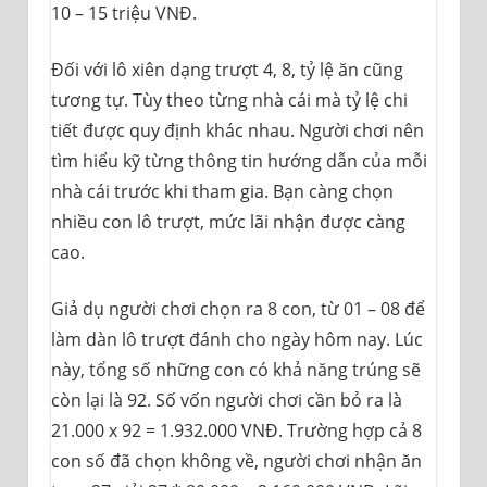
10 – 15 triệu VNĐ.
Đối với lô xiên dạng trượt 4, 8, tỷ lệ ăn cũng
tương tự. Tùy theo từng nhà cái mà tỷ lệ chi
tiết được quy định khác nhau. Người chơi nên
tìm hiểu kỹ từng thông tin hướng dẫn của mỗi
nhà cái trước khi tham gia. Bạn càng chọn
nhiều con lô trượt, mức lãi nhận được càng
cao.
Giả dụ người chơi chọn ra 8 con, từ 01 – 08 để
làm dàn lô trượt đánh cho ngày hôm nay. Lúc
này, tổng số những con có khả năng trúng sẽ
còn lại là 92. Số vốn người chơi cần bỏ ra là
21.000 x 92 = 1.932.000 VNĐ. Trường hợp cả 8
con số đã chọn không về, người chơi nhận ăn