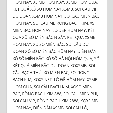
HÔM NAY, XS MB HOM NAY, XSMB HÔM QUA,
KẾT QUẢ XỔ SỐ HÔM NAY XSMB, SOI CAU VIP,
DU DOAN XSMB HOM NAY, SOI CẦU MIỀN BẮC
HÔM NAY, SOI CAU MB RONG BACH KIM, XS
MIEN BAC HOM NAY, LO DEP HOM NAY, KẾT
QUẢ XỔ SỐ MIỀN BẮC NGÀY, KET QUA XSMB
HOM NAY, XO SO MIỀN BẮC, SOI CẦU DỰ
ĐOÁN XỔ SỐ MIỀN BẮC HÔM NAY, DIỄN ĐÀN
XỔ SỐ MIỀN BẮC, XỔ SỐ HÀ NỘI HÔM QUA, SỔ
KẾT QUẢ MIỀN BẮC, DU DOAN KQXSMB, SOI
CẦU BẠCH THỦ, XO MIEN BAC, SOI RONG
BACH KIM, KQXS NET, LÔ ĐỀ HÔM NAY, XSMB
HOM QUA, SOI CẦU BẠCH KIM, XOSO MIEN
BAC, RỒNG BẠCH KIM 888, SOI CAU MIEN PHI,
SOI CẦU VIP, RỒNG BẠCH KIM 2888, KQXS MB
HOM NAY, DIỄN ĐÀN XSMB, SOI CẦU LÔ,