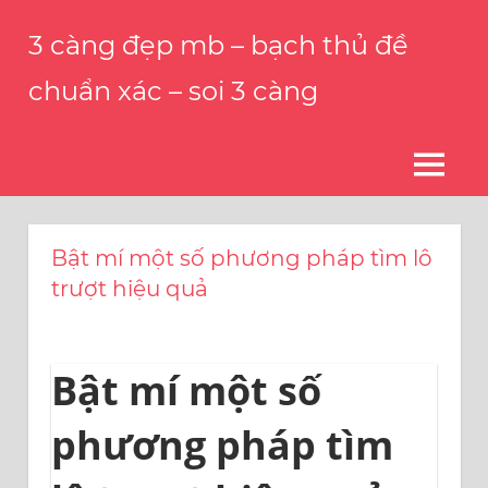
Skip
3 càng đẹp mb – bạch thủ đề
to
content
chuẩn xác – soi 3 càng
Chúng
tôi
tự
MENU
hào
là
sự
Bật mí một số phương pháp tìm lô
lựa
trượt hiệu quả
chọn
hàng
đầu
của
Bật mí một số
hàng
ngàn
phương pháp tìm
khách
hàng
trên