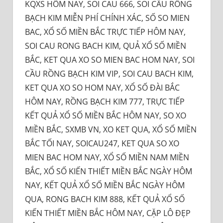
KQXS HÔM NAY, SOI CAU 666, SOI CẦU RỒNG
BẠCH KIM MIỄN PHÍ CHÍNH XÁC, SỐ SO MIEN
BAC, XỔ SỐ MIỀN BẮC TRỰC TIẾP HÔM NAY,
SOI CAU RONG BACH KIM, QUẢ XỔ SỐ MIỀN
BẮC, KET QUA XO SO MIEN BAC HOM NAY, SOI
CẦU RỒNG BẠCH KIM VIP, SOI CAU BACH KIM,
KET QUA XO SO HOM NAY, XỔ SỐ ĐÀI BẮC
HÔM NAY, RỒNG BẠCH KIM 777, TRỰC TIẾP
KẾT QUẢ XỔ SỐ MIỀN BẮC HÔM NAY, SO XO
MIỀN BẮC, SXMB VN, XO KET QUA, XỔ SỐ MIỀN
BẮC TỐI NAY, SOICAU247, KET QUA SO XO
MIEN BAC HOM NAY, XỔ SỐ MIỀN NAM MIỀN
BẮC, XỔ SỐ KIẾN THIẾT MIỀN BẮC NGÀY HÔM
NAY, KẾT QUẢ XỔ SỐ MIỀN BẮC NGÀY HÔM
QUA, RONG BACH KIM 888, KẾT QUẢ XỔ SỐ
KIẾN THIẾT MIỀN BẮC HÔM NAY, CẶP LÔ ĐẸP