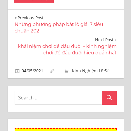
Điều
Previous Post
Những phương pháp bắt lô giải 7 siêu
hướng
chuẩn 2021
bài
Next Post
khái niệm chơi đề đầu đuôi – kinh nghiệm
viết
chơi đề đầu đuôi hiệu quả nhất
04/05/2021
Kinh Nghiệm Lô Đề