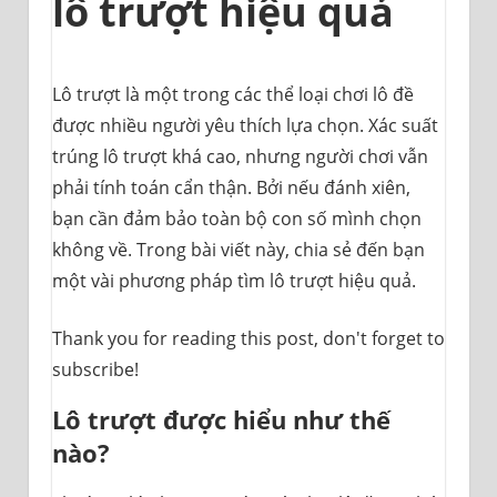
lô trượt hiệu quả
cả
nước.
Lô trượt là một trong các thể loại chơi lô đề
được nhiều người yêu thích lựa chọn. Xác suất
trúng lô trượt khá cao, nhưng người chơi vẫn
phải tính toán cẩn thận. Bởi nếu đánh xiên,
bạn cần đảm bảo toàn bộ con số mình chọn
không về. Trong bài viết này, chia sẻ đến bạn
một vài phương pháp tìm lô trượt hiệu quả.
Thank you for reading this post, don't forget to
subscribe!
Lô trượt được hiểu như thế
nào?