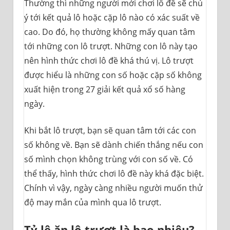
Thường thì những người mới chơi lô đề sẽ chú
ý tới kết quả lô hoặc cặp lô nào có xác suất về
cao. Do đó, họ thường không mấy quan tâm
tới những con lô trượt. Những con lô này tạo
nên hình thức chơi lô đề khá thú vị. Lô trượt
được hiểu là những con số hoặc cặp số không
xuất hiện trong 27 giải kết quả xổ số hàng
ngày.
Khi bắt lô trượt, bạn sẽ quan tâm tới các con
số không về. Bạn sẽ dành chiến thắng nếu con
số mình chọn không trùng với con số về. Có
thể thấy, hình thức chơi lô đề này khá đặc biệt.
Chính vì vậy, ngày càng nhiều người muốn thử
độ may mắn của mình qua lô trượt.
Tỷ lệ ăn lô trượt là bao nhiêu?