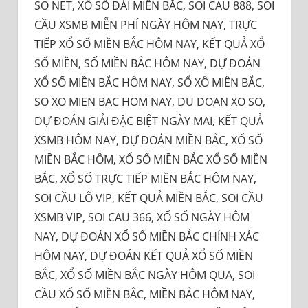
SO NET, XỔ SỐ ĐÀI MIỀN BẮC, SOI CAU 888, SOI
CẦU XSMB MIỄN PHÍ NGÀY HÔM NAY, TRỰC
TIẾP XỔ SỐ MIỀN BẮC HÔM NAY, KẾT QUẢ XỔ
SỐ MIỀN, SỐ MIỀN BẮC HÔM NAY, DỰ ĐOÁN
XỔ SỐ MIỀN BẮC HÔM NAY, SỔ XÔ MIÊN BẮC,
SO XO MIEN BAC HOM NAY, DU DOAN XO SO,
DỰ ĐOÁN GIẢI ĐẶC BIỆT NGÀY MAI, KẾT QUẢ
XSMB HÔM NAY, DỰ ĐOÁN MIỀN BẮC, XỔ SỐ
MIỀN BẮC HÔM, XỔ SỐ MIỀN BẮC XỔ SỐ MIỀN
BẮC, XỔ SỐ TRỰC TIẾP MIỀN BẮC HÔM NAY,
SOI CẦU LÔ VIP, KẾT QUẢ MIỀN BẮC, SOI CẦU
XSMB VIP, SOI CAU 366, XỔ SỐ NGÀY HÔM
NAY, DỰ ĐOÁN XỔ SỐ MIỀN BẮC CHÍNH XÁC
HÔM NAY, DỰ ĐOÁN KẾT QUẢ XỔ SỐ MIỀN
BẮC, XỔ SỐ MIỀN BẮC NGÀY HÔM QUA, SOI
CẦU XỔ SỐ MIỀN BẮC, MIỀN BẮC HÔM NAY,