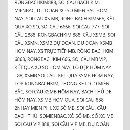
RONGBACHKIM888, SOI CẦU BACH KIM,
MIENBAC, DU DOAN XO SO MIEN BAC HOM
NAY, SOI CAU XS MB, RONG BACH KIM666, KẾT
QUA XO SO, SOI CAU 6666, SOI CAU 777, SOI
CẦU 2888, RONGBACHKIM 888, CẦU XSMB, SOI
CẦU XSMN, XSMB DỰ ĐOÁN, DU ĐOAN XSMB
HOM NAY, XS TRỰC TIẾP MB, RỒNG BẠCH KIM
6868, RONGBACHKIM 666, SOI CẦU MB VIP,
KẾT QUA XO SO HOM NAY, LÔ ĐẸP HÔM NAY
188, XSMB SOI CẦU, KET QUA XSMB HÔM NAY,
TOP RONGBACHKIM, THỐNG KÊ LOTO MIỀN
BẮC, SOI CÂU XSMB HÔM NAY, BẠCH THỦ DE
HÔM NAY, XS MB HOM QUA, SOI CAU 888
2NHAY MIEN PHI, XO SÔ MB, SOI CÂU, CẦU
BẠCH THỦ, SOMIENBAC, XÔ SỐ MB, SỐ XO MB,
SOI CAU VIP 888, SOI CẦU VIP MB, DỰ ĐOÁN