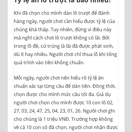
Khi đã chọn cho mình dàn lô trượt để đánh
hàng ngày, người chơi cần hiểu được tỷ lệ của
chúng khá thấp. Tuy nhiên, đừng vì điều này
mà nghĩ cách chơi lô trượt không có lãi. Bởi
trong lô đề, cứ trúng là lãi đã được phát sinh,
dù ít hay nhiều. Người chơi chỉ thua lỗ khi tổng
quá trình vào tiền không chuẩn.
Mỗi ngày, người chơi nên hiểu rõ tỷ lệ ăn
chuẩn xác tại từng cầu để dàn tiền. Đồng thời,
chọn được cho mình mức cầu tối đa. Giả dụ
người chơi chọn cho mình được 10 con lô 02,
27, 03, 24, 47, 25, 04, 23, 01, 26. Người chơi ghi
cho chúng là 1 triệu VNĐ. Trường hợp không
về cả 10 con số đã chọn, người chơi nhận được