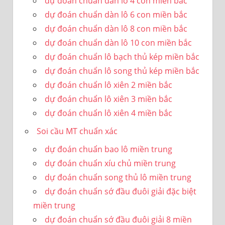
dự đoán chuẩn dàn lô 4 con miền bắc
dự đoán chuẩn dàn lô 6 con miền bắc
dự đoán chuẩn dàn lô 8 con miền bắc
dự đoán chuẩn dàn lô 10 con miền bắc
dự đoán chuẩn lô bạch thủ kép miền bắc
dự đoán chuẩn lô song thủ kép miền bắc
dự đoán chuẩn lô xiên 2 miền bắc
dự đoán chuẩn lô xiên 3 miền bắc
dự đoán chuẩn lô xiên 4 miền bắc
Soi cầu MT chuẩn xác
dự đoán chuẩn bao lô miền trung
dự đoán chuẩn xíu chủ miền trung
dự đoán chuẩn song thủ lô miền trung
dự đoán chuẩn sớ đầu đuôi giải đặc biệt
miền trung
dự đoán chuẩn sớ đầu đuôi giải 8 miền