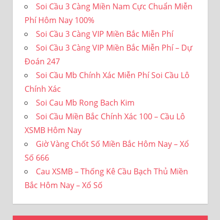
Soi Cầu 3 Càng Miền Nam Cực Chuẩn Miễn
Phí Hôm Nay 100%
Soi Cầu 3 Càng VIP Miền Bắc Miễn Phí
Soi Cầu 3 Càng VIP Miền Bắc Miễn Phí – Dự
Đoán 247
Soi Cầu Mb Chính Xác Miễn Phí Soi Cầu Lô
Chính Xác
Soi Cau Mb Rong Bach Kim
Soi Cầu Miền Bắc Chính Xác 100 – Cầu Lô
XSMB Hôm Nay
Giờ Vàng Chốt Số Miền Bắc Hôm Nay – Xổ
Số 666
Cau XSMB – Thống Kê Cầu Bạch Thủ Miền
Bắc Hôm Nay – Xổ Số