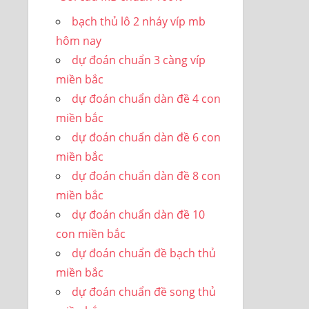
bạch thủ lô 2 nháy víp mb
hôm nay
dự đoán chuẩn 3 càng víp
miền bắc
dự đoán chuẩn dàn đề 4 con
miền bắc
dự đoán chuẩn dàn đề 6 con
miền bắc
dự đoán chuẩn dàn đề 8 con
miền bắc
dự đoán chuẩn dàn đề 10
con miền bắc
dự đoán chuẩn đề bạch thủ
miền bắc
dự đoán chuẩn đề song thủ