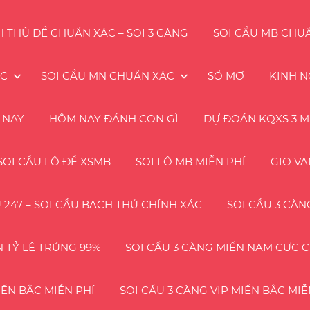
H THỦ ĐỀ CHUẨN XÁC – SOI 3 CÀNG
SOI CẦU MB CHU
ÁC
SOI CẦU MN CHUẨN XÁC
SỔ MƠ
KINH N
 NAY
HÔM NAY ĐÁNH CON GÌ
DỰ ĐOÁN KQXS 3 M
SOI CẦU LÔ ĐỀ XSMB
SOI LÔ MB MIỄN PHÍ
GIO V
U 247 – SOI CẦU BẠCH THỦ CHÍNH XÁC
SOI CẦU 3 CÀN
N TỶ LỆ TRÚNG 99%
SOI CẦU 3 CÀNG MIỀN NAM CỰC 
IỀN BẮC MIỄN PHÍ
SOI CẦU 3 CÀNG VIP MIỀN BẮC MIỄ