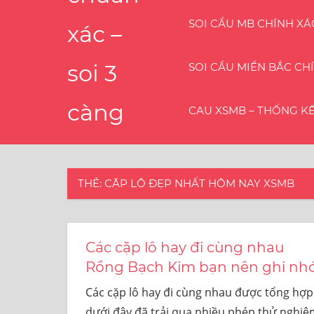
SOI CẦU MB CHÍNH XÁ
xác –
soi 3
SOI CẦU MIỀN BẮC CH
càng
CAU XSMB – THỐNG KÊ
Chúng
tôi
tự
THẺ:
CẶP LÔ ĐẸP NHẤT HÔM NAY XSMB
hào
là
sự
lựa
Các cặp lô hay đi cùng nhau
chọn
hàng
Rồng Bạch Kim bạn nên ghi nh
đầu
Các cặp lô hay đi cùng nhau được tổng hợp
của
hàng
dưới đây đã trải qua nhiều phép thử nghiệ