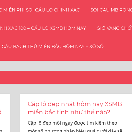
C MIỄN PHÍ SOI CẦU LÔ CHÍNH XÁC
SOI CAU MB RON
ÍNH XÁC 100 – CẦU LÔ XSMB HÔM NAY
GIỜ VÀNG CHỐT
 CẦU BẠCH THỦ MIỀN BẮC HÔM NAY – XỔ SỐ
Cặp lô đẹp nhất hôm nay XSMB
ớ
miền bắc tính như thế nào?
Cặp lô đẹp mỗi ngày được tìm kiếm theo
m
một số phương pháp hiệu quả dưới đây sẽ