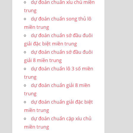
dự đoán chuẩn xíu chủ miền
trung
dự đoán chuẩn song thủ lô
miền trung
dự đoán chuẩn sớ đầu đuôi
giải đặc biệt miền trung
dự đoán chuẩn sớ đầu đuôi
giải 8 miền trung
dự đoán chuẩn lô 3 số miền
trung
dự đoán chuẩn giải 8 miền
trung
dự đoán chuẩn giải đặc biệt
miền trung
dự đoán chuẩn cặp xíu chủ
miền trung