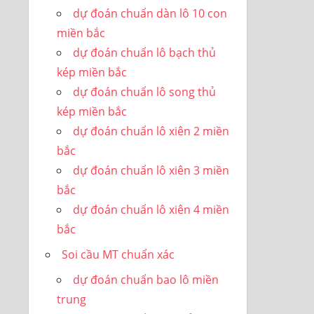
dự đoán chuẩn dàn lô 10 con
miền bắc
dự đoán chuẩn lô bạch thủ
kép miền bắc
dự đoán chuẩn lô song thủ
kép miền bắc
dự đoán chuẩn lô xiên 2 miền
bắc
dự đoán chuẩn lô xiên 3 miền
bắc
dự đoán chuẩn lô xiên 4 miền
bắc
Soi cầu MT chuẩn xác
dự đoán chuẩn bao lô miền
trung