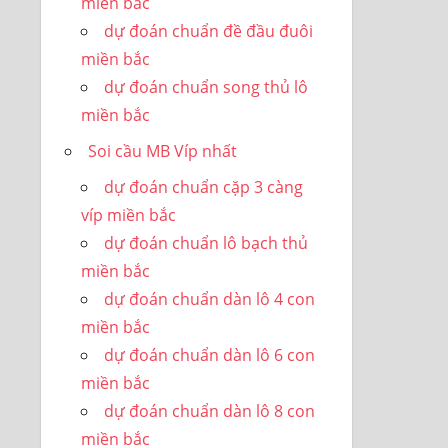
miền bắc
dự đoán chuẩn đề đầu đuôi
miền bắc
dự đoán chuẩn song thủ lô
miền bắc
Soi cầu MB Víp nhất
dự đoán chuẩn cặp 3 càng
víp miền bắc
dự đoán chuẩn lô bạch thủ
miền bắc
dự đoán chuẩn dàn lô 4 con
miền bắc
dự đoán chuẩn dàn lô 6 con
miền bắc
dự đoán chuẩn dàn lô 8 con
miền bắc