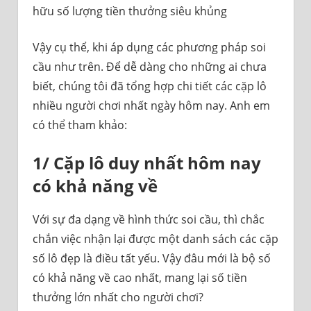
hữu số lượng tiền thưởng siêu khủng
Vậy cụ thể, khi áp dụng các phương pháp soi
cầu như trên. Để dễ dàng cho những ai chưa
biết, chúng tôi đã tổng hợp chi tiết các cặp lô
nhiều người chơi nhất ngày hôm nay. Anh em
có thể tham khảo:
1/ Cặp lô duy nhất hôm nay
có khả năng về
Với sự đa dạng về hình thức soi cầu, thì chắc
chắn việc nhận lại được một danh sách các cặp
số lô đẹp là điều tất yếu. Vậy đâu mới là bộ số
có khả năng về cao nhất, mang lại số tiền
thưởng lớn nhất cho người chơi?