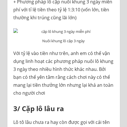
+ Phương pháp lô cặp nuôi khung 3 ngày miễn
phí với tỉ lệ tiền theo tỷ lệ 1:3:10 (vốn lớn, tiền
thường khi trúng cũng lãi lớn)
Nuôi khung lô cặp 3 ngày
Với tỷ lệ vào tiền như trên, anh em có thể vận
dụng linh hoạt các phương pháp nuôi lô khung
3 ngày theo nhiều hình thức khác nhau. Bởi
bạn có thể yên tâm rằng cách chơi này có thể
mang lại tiền thưởng lớn nhưng lại khá an toàn
cho người chơi
3/ Cặp lô lâu ra
Lô tô lâu chưa ra hay còn được gọi với cái tên