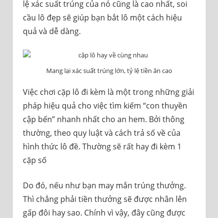
lệ xác suất trúng của nó cũng là cao nhất, soi
cầu lô đẹp sẽ giúp bạn bắt lô một cách hiệu
quả và dễ dàng.
Mang lại xác suất trúng lớn, tỷ lệ tiền ăn cao
Việc chơi cặp lô đi kèm là một trong những giải
pháp hiệu quả cho việc tìm kiếm “con thuyền
cập bến” nhanh nhất cho an hem. Bởi thông
thường, theo quy luật và cách trả số về của
hình thức lô đề. Thường sẽ rất hay đi kèm 1
cặp số
Do đó, nếu như bạn may mắn trúng thưởng.
Thì chẳng phải tiền thưởng sẽ được nhân lên
gấp đôi hay sao. Chính vì vậy, đây cũng được