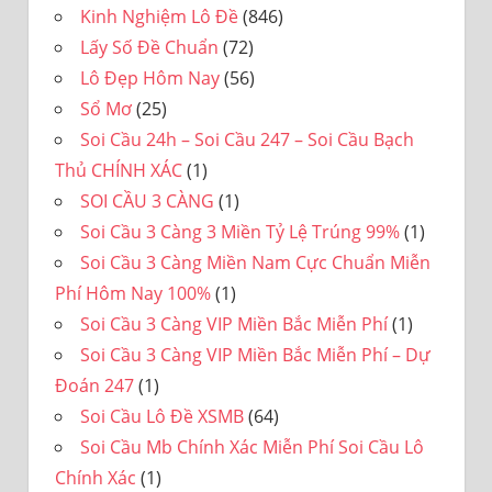
Kinh Nghiệm Lô Đề
(846)
Lấy Số Đề Chuẩn
(72)
Lô Đẹp Hôm Nay
(56)
Sổ Mơ
(25)
Soi Cầu 24h – Soi Cầu 247 – Soi Cầu Bạch
Thủ CHÍNH XÁC
(1)
SOI CẦU 3 CÀNG
(1)
Soi Cầu 3 Càng 3 Miền Tỷ Lệ Trúng 99%
(1)
Soi Cầu 3 Càng Miền Nam Cực Chuẩn Miễn
Phí Hôm Nay 100%
(1)
Soi Cầu 3 Càng VIP Miền Bắc Miễn Phí
(1)
Soi Cầu 3 Càng VIP Miền Bắc Miễn Phí – Dự
Đoán 247
(1)
Soi Cầu Lô Đề XSMB
(64)
Soi Cầu Mb Chính Xác Miễn Phí Soi Cầu Lô
Chính Xác
(1)