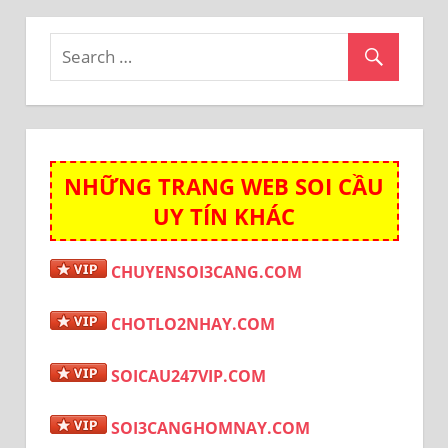
NHỮNG TRANG WEB SOI CẦU
UY TÍN KHÁC
CHUYENSOI3CANG.COM
CHOTLO2NHAY.COM
SOICAU247VIP.COM
SOI3CANGHOMNAY.COM