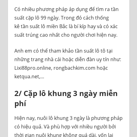
Có nhiều phương pháp áp dụng để tìm ra tần
suất cặp lô 99 ngày. Trong đó cách thống
kê tần suất lô miền Bắc là bí kíp hay và có xác
suất trúng cao nhất cho người chơi hiện nay.
Anh em có thể tham khảo tần suất lô tô tại
những trang nhà cái hoặc diễn đàn uy tín như:
Lixi88pro.online, rongbachkim.com hoặc
ketqua.net,…
2/ Cặp lô khung 3 ngày miễn
phí
Hiện nay, nuôi lô khung 3 ngày là phương pháp
có hiệu quả. Và phù hợp với nhiều người bởi
thời gian nuôi khung không quá dài, vốn lại