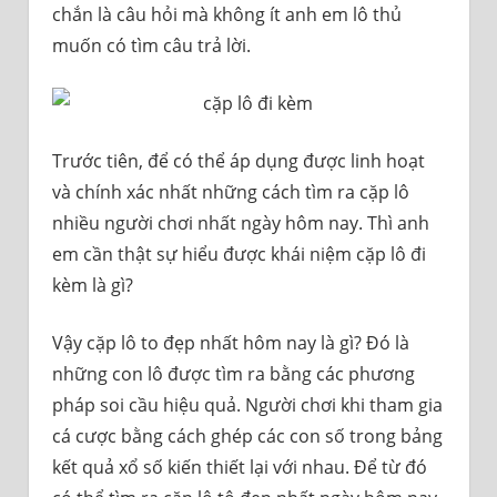
chắn là câu hỏi mà không ít anh em lô thủ
muốn có tìm câu trả lời.
Trước tiên, để có thể áp dụng được linh hoạt
và chính xác nhất những cách tìm ra cặp lô
nhiều người chơi nhất ngày hôm nay. Thì anh
em cần thật sự hiểu được khái niệm cặp lô đi
kèm là gì?
Vậy cặp lô to đẹp nhất hôm nay là gì? Đó là
những con lô được tìm ra bằng các phương
pháp soi cầu hiệu quả. Người chơi khi tham gia
cá cược bằng cách ghép các con số trong bảng
kết quả xổ số kiến thiết lại với nhau. Để từ đó