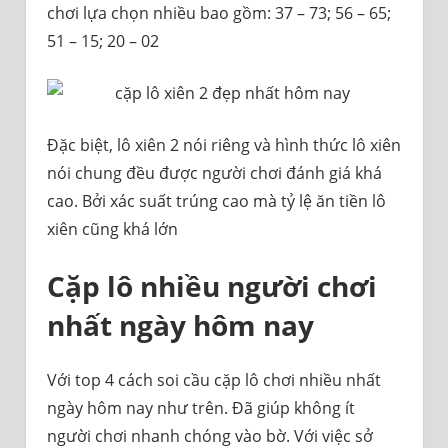
chơi lựa chọn nhiều bao gồm: 37 – 73; 56 – 65;
51 – 15; 20 – 02
Đặc biệt, lô xiên 2 nói riêng và hình thức lô xiên
nói chung đều được người chơi đánh giá khá
cao. Bởi xác suất trúng cao mà tỷ lệ ăn tiền lô
xiên cũng khá lớn
Cặp lô nhiều người chơi
nhất ngày hôm nay
Với top 4 cách soi cầu cặp lô chơi nhiều nhất
ngày hôm nay như trên. Đã giúp không ít
người chơi nhanh chóng vào bờ. Với việc sở