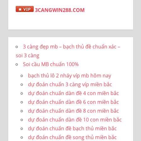
3CANGWIN288.COM
3 càng đẹp mb – bạch thủ đề chuẩn xác –
soi 3 càng
Soi cầu MB chuẩn 100%
bạch thủ lô 2 nháy víp mb hôm nay
dự đoán chuẩn 3 càng víp miền bắc
dự đoán chuẩn dàn đề 4 con miền bắc
dự đoán chuẩn dàn đề 6 con miền bắc
dự đoán chuẩn dàn đề 8 con miền bắc
dự đoán chuẩn dàn đề 10 con miền bắc
dự đoán chuẩn đề bạch thủ miền bắc
dự đoán chuẩn đề song thủ miền bắc