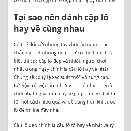
có thể tìm ra cặp lô tô đẹp nhất ngày hôm nay
Tại sao nên đánh cặp lô
hay về cùng nhau
Có thể đối với những tay chơi lâu năm chắc
chắn đã biết nhưng nếu như có thể bạn chưa
biết thì các cặp lô đẹp và nhiều người chơi
nhất trong ngày chính là cầu lô hay về nhất.
Chúng sẽ có tỷ lệ xác suất “nổ” vô cùng cao.
Bởi vậy mà việc tìm những cặp lô nhiều người
chơi nhất ngày hôm nay sẽ giúp anh em bắt lô
tô một cách hiệu quả và dễ dàng hơn khi cược
lô đề online đấy nhé.
Cầu lô đẹp chính là cầu lô tô hay về nhất và tỷ