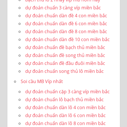
dự đoán chuẩn 3 càng víp miền bắc
dự đoán chuẩn dàn đề 4 con miền bắc
dự đoán chuẩn dàn đề 6 con miền bắc
dự đoán chuẩn dàn đề 8 con miền bắc
dự đoán chuẩn dàn đề 10 con miền bắc
dự đoán chuẩn đề bạch thủ miền bắc
dự đoán chuẩn đề song thủ miền bắc
dự đoán chuẩn đề đầu đuôi miền bắc
dự đoán chuẩn song thủ lô miền bắc
Soi cầu MB Víp nhất
dự đoán chuẩn cặp 3 càng víp miền bắc
dự đoán chuẩn lô bạch thủ miền bắc
dự đoán chuẩn dàn lô 4 con miền bắc
dự đoán chuẩn dàn lô 6 con miền bắc
dự đoán chuẩn dàn lô 8 con miền bắc