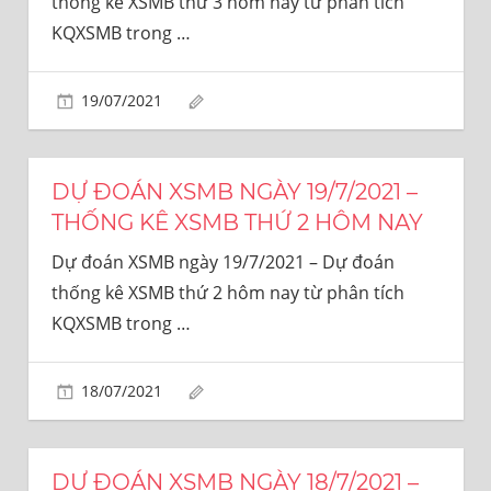
thống kê XSMB thứ 3 hôm nay từ phân tích
KQXSMB trong
…
19/07/2021
DỰ ĐOÁN XSMB NGÀY 19/7/2021 –
THỐNG KÊ XSMB THỨ 2 HÔM NAY
Dự đoán XSMB ngày 19/7/2021 – Dự đoán
thống kê XSMB thứ 2 hôm nay từ phân tích
KQXSMB trong
…
18/07/2021
DỰ ĐOÁN XSMB NGÀY 18/7/2021 –