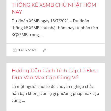
THỐNG KÊ XSMB CHỦ NHẬT HÔM
NAY
Dự đoán XSMB ngày 18/7/2021 – Dự đoán
thống kê XSMB chủ nhật hôm nay từ phân tích
KQXSMB trong
…
17/07/2021
Hướng Dẫn Cách Tính Cặp Lô Đẹp
Dựa Vào Max Cặp Cùng Về
Là một người chơi lô đề chuyên nghiệp chắc
hẳn bạn không còn lạ gì phương pháp max cặp
cùng
…