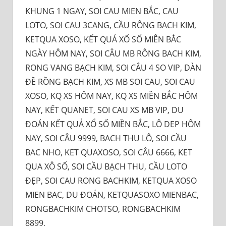
KHUNG 1 NGAY, SOI CAU MIEN BẮC, CAU
LOTO, SOI CAU 3CANG, CẦU RÔNG BACH KIM,
KETQUA XOSO, KẾT QUẢ XỔ SỐ MIÊN BẮC
NGÀY HÔM NAY, SOI CÂU MB RÔNG BACH KIM,
RONG VANG BẠCH KIM, SOI CÂU 4 SO VIP, DÀN
ĐỀ RỒNG BẠCH KIM, XS MB SOI CAU, SOI CAU
XOSO, KQ XS HÔM NAY, KQ XS MIỀN BẮC HÔM
NAY, KẾT QUANET, SOI CAU XS MB VIP, DU
ĐOÁN KẾT QUẢ XỔ SỐ MIỀN BẮC, LÔ DEP HÔM
NAY, SOI CÂU 9999, BACH THU LÔ, SOI CẦU
BAC NHO, KET QUAXOSO, SOI CÂU 6666, KET
QUA XÔ SỐ, SOI CẦU BẠCH THU, CẦU LOTO
ĐẸP, SOI CAU RONG BACHKIM, KETQUA XOSO
MIEN BAC, DU ĐOÁN, KETQUASOXO MIENBAC,
RONGBACHKIM CHOTSO, RONGBACHKIM
8899,