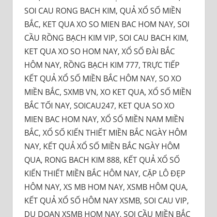
SOI CAU RONG BACH KIM, QUẢ XỔ SỐ MIỀN
BẮC, KET QUA XO SO MIEN BAC HOM NAY, SOI
CẦU RỒNG BẠCH KIM VIP, SOI CAU BACH KIM,
KET QUA XO SO HOM NAY, XỔ SỐ ĐÀI BẮC
HÔM NAY, RỒNG BẠCH KIM 777, TRỰC TIẾP
KẾT QUẢ XỔ SỐ MIỀN BẮC HÔM NAY, SO XO
MIỀN BẮC, SXMB VN, XO KET QUA, XỔ SỐ MIỀN
BẮC TỐI NAY, SOICAU247, KET QUA SO XO
MIEN BAC HOM NAY, XỔ SỐ MIỀN NAM MIỀN
BẮC, XỔ SỐ KIẾN THIẾT MIỀN BẮC NGÀY HÔM
NAY, KẾT QUẢ XỔ SỐ MIỀN BẮC NGÀY HÔM
QUA, RONG BACH KIM 888, KẾT QUẢ XỔ SỐ
KIẾN THIẾT MIỀN BẮC HÔM NAY, CẶP LÔ ĐẸP
HÔM NAY, XS MB HOM NAY, XSMB HÔM QUA,
KẾT QUẢ XỔ SỐ HÔM NAY XSMB, SOI CAU VIP,
DU DOAN XSMB HOM NAY, SOI CẦU MIỀN BẮC