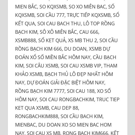
MIEN BẮC, SO KQXSMB, SO XO MIÊN BAC, SỐ
KQXSMB, SOI CẦU 777, TRỰC TIẾP KQXSMB, SỔ
KẾT QUA, SOI CAU BACH THU, LÔ TOP RỒNG
BẠCH KIM, SÔ XÔ MIÊN BẮC, CAU 666,
XSMB888, SỔ KET QUẢ, XS MB THU 2, SOI CẦU
RỒNG BẠCH KIM 666, DU DOAN, XSMB DỰ
ĐOÁN XỔ SỐ MIỀN BẮC HÔM NAY, CẦU BẠCH
KIM, SOI CÂU XSMB, SOI CAU XSMB VIP, THAM
KHẢO XSMB, BẠCH THỦ LÔ ĐẸP NHẤT HÔM
NAY, DỰ ĐOÁN GIẢI ĐẶC BIỆT HÔM NAY,
RỒNG BẠCH KIM 7777, SOI CAU 188, XO SỐ
HÔM NAY, SOI CAU RONGBACHKIM, TRUC TIEP
KET QUA XSMB, CAU DEP 88,
RONGBACHKIM888, SOI CẦU BACH KIM,
MIENBAC, DU DOAN XO SO MIEN BAC HOM
NAY, SOI CAU XS MB, RONG BACH KIM666, KẾT