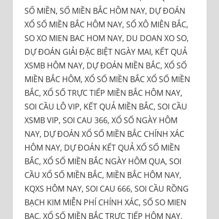
SỐ MIỀN, SỐ MIỀN BẮC HÔM NAY, DỰ ĐOÁN
XỔ SỐ MIỀN BẮC HÔM NAY, SỔ XÔ MIÊN BẮC,
SO XO MIEN BAC HOM NAY, DU DOAN XO SO,
DỰ ĐOÁN GIẢI ĐẶC BIỆT NGÀY MAI, KẾT QUẢ
XSMB HÔM NAY, DỰ ĐOÁN MIỀN BẮC, XỔ SỐ
MIỀN BẮC HÔM, XỔ SỐ MIỀN BẮC XỔ SỐ MIỀN
BẮC, XỔ SỐ TRỰC TIẾP MIỀN BẮC HÔM NAY,
SOI CẦU LÔ VIP, KẾT QUẢ MIỀN BẮC, SOI CẦU
XSMB VIP, SOI CAU 366, XỔ SỐ NGÀY HÔM
NAY, DỰ ĐOÁN XỔ SỐ MIỀN BẮC CHÍNH XÁC
HÔM NAY, DỰ ĐOÁN KẾT QUẢ XỔ SỐ MIỀN
BẮC, XỔ SỐ MIỀN BẮC NGÀY HÔM QUA, SOI
CẦU XỔ SỐ MIỀN BẮC, MIỀN BẮC HÔM NAY,
KQXS HÔM NAY, SOI CAU 666, SOI CẦU RỒNG
BẠCH KIM MIỄN PHÍ CHÍNH XÁC, SỐ SO MIEN
BAC, XỔ SỐ MIỀN BẮC TRỰC TIẾP HÔM NAY,