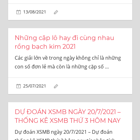
13/08/2021
Những cặp lô hay đi cùng nhau
rồng bạch kim 2021
Các giải lớn về trong ngày không chỉ là những
con số đơn lẻ mà còn là những cặp số
…
25/07/2021
DỰ ĐOÁN XSMB NGÀY 20/7/2021 –
THỐNG KÊ XSMB THỨ 3 HÔM NAY
Dự đoán XSMB ngày 20/7/2021 – Dự đoán