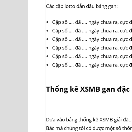
Các cặp lotto dẫn đầu bảng gan:
Cặp số …. đã …. ngày chưa ra, cực đạ
Cặp số …. đã …. ngày chưa ra, cực đạ
Cặp số …. đã …. ngày chưa ra, cực đạ
Cặp số …. đã …. ngày chưa ra, cực đạ
Cặp số …. đã …. ngày chưa ra, cực đạ
Cặp số …. đã …. ngày chưa ra, cực đạ
Thống kê XSMB gan đặc 
Dựa vào bảng thống kê XSMB giải đặc
Bắc mà chúng tôi có được một số thống