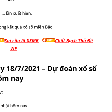
 …. lần xuất hiện.
rong kết quả xổ số miền Bắc
Soi cầu lô XSMB
Chốt Bạch Thủ Đề
VIP
y 18/7/2021 – Dự đoán xổ số
hôm nay
y: