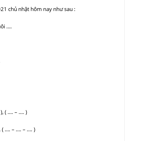
21 chủ nhật hôm nay như sau :
ôi ….
.
), ( …. – …. )
, ( …. – …. – …. )