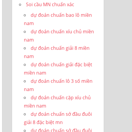
Soi cầu MN chuẩn xác
dự đoán chuẩn bao lô miền
nam
dự đoán chuẩn xíu chủ miền
nam
dự đoán chuẩn giải 8 miền
nam
dự đoán chuẩn giải đặc biệt
miền nam
dự đoán chuẩn lô 3 số miền
nam
dự đoán chuẩn cặp xíu chủ
miền nam
dự đoán chuẩn sớ đầu đuôi
giải 8 đặc biệt mn
dự đoán chuẩn sớ đầu đuôi