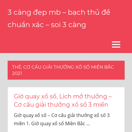
Skip
3 càng đẹp mb – bạch thủ đề
to
content
chuẩn xác – soi 3 càng
Chúng
tôi
tự
MENU
hào
là
sự
THẺ:
CƠ CẤU GIẢI THƯỞNG XỔ SỐ MIỀN BẮC
lựa
2021
chọn
hàng
đầu
Giờ quay xổ số, Lịch mở thưởng –
của
Cơ cấu giải thưởng xổ số 3 miền
hàng
ngàn
Giờ quay xổ số – Cơ cấu giải thưởng xổ số 3
khách
miền 1. Giờ quay xổ số Miền Bắc
…
hàng
trên