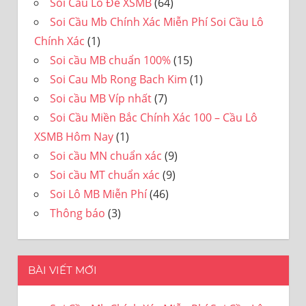
Soi Cầu Lô Đề XSMB
(64)
Soi Cầu Mb Chính Xác Miễn Phí Soi Cầu Lô
Chính Xác
(1)
Soi cầu MB chuẩn 100%
(15)
Soi Cau Mb Rong Bach Kim
(1)
Soi cầu MB Víp nhất
(7)
Soi Cầu Miền Bắc Chính Xác 100 – Cầu Lô
XSMB Hôm Nay
(1)
Soi cầu MN chuẩn xác
(9)
Soi cầu MT chuẩn xác
(9)
Soi Lô MB Miễn Phí
(46)
Thông báo
(3)
BÀI VIẾT MỚI