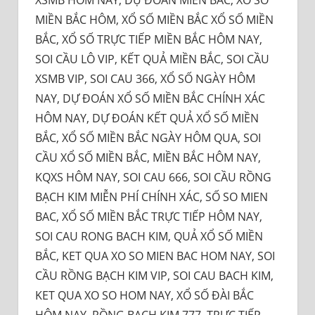
MIỀN BẮC HÔM, XỔ SỐ MIỀN BẮC XỔ SỐ MIỀN
BẮC, XỔ SỐ TRỰC TIẾP MIỀN BẮC HÔM NAY,
SOI CẦU LÔ VIP, KẾT QUẢ MIỀN BẮC, SOI CẦU
XSMB VIP, SOI CAU 366, XỔ SỐ NGÀY HÔM
NAY, DỰ ĐOÁN XỔ SỐ MIỀN BẮC CHÍNH XÁC
HÔM NAY, DỰ ĐOÁN KẾT QUẢ XỔ SỐ MIỀN
BẮC, XỔ SỐ MIỀN BẮC NGÀY HÔM QUA, SOI
CẦU XỔ SỐ MIỀN BẮC, MIỀN BẮC HÔM NAY,
KQXS HÔM NAY, SOI CAU 666, SOI CẦU RỒNG
BẠCH KIM MIỄN PHÍ CHÍNH XÁC, SỐ SO MIEN
BAC, XỔ SỐ MIỀN BẮC TRỰC TIẾP HÔM NAY,
SOI CAU RONG BACH KIM, QUẢ XỔ SỐ MIỀN
BẮC, KET QUA XO SO MIEN BAC HOM NAY, SOI
CẦU RỒNG BẠCH KIM VIP, SOI CAU BACH KIM,
KET QUA XO SO HOM NAY, XỔ SỐ ĐÀI BẮC
HÔM NAY, RỒNG BẠCH KIM 777, TRỰC TIẾP