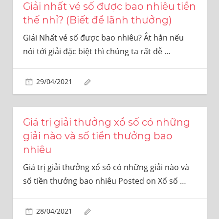
Giải nhất vé số được bao nhiêu tiền
thế nhỉ? (Biết để lãnh thưởng)
Giải Nhất vé số được bao nhiêu? Ắt hẳn nếu
nói tới giải đặc biệt thì chúng ta rất dễ
…
29/04/2021
Giá trị giải thưởng xổ số có những
giải nào và số tiền thưởng bao
nhiêu
Giá trị giải thưởng xổ số có những giải nào và
số tiền thưởng bao nhiêu Posted on Xổ số
…
28/04/2021