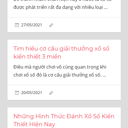
được phát triển rất đa dạng với nhiều loại
…
27/05/2021
Tìm hiểu cơ cấu giải thưởng xổ số
kiến thiết 3 miền
Điều mà người chơi vô cùng quan trọng khi
chơi xổ số đó là cơ cấu giải thưởng xổ số.
…
20/05/2021
Những Hình Thức Đánh Xổ Số Kiến
Thiết Hiện Nay