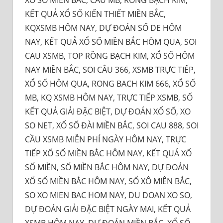
KẾT QUẢ XỔ SỐ KIẾN THIẾT MIỀN BẮC,
KQXSMB HÔM NAY, DỰ ĐOÁN SỐ DE HÔM
NAY, KẾT QUẢ XỔ SỐ MIỀN BẮC HÔM QUA, SOI
CAU XSMB, TOP RỒNG BẠCH KIM, XỔ SỐ HÔM
NAY MIỀN BẮC, SOI CÂU 366, XSMB TRỰC TIẾP,
XỔ SỐ HÔM QUA, RONG BACH KIM 666, XỔ SỐ
MB, KQ XSMB HÔM NAY, TRỰC TIẾP XSMB, SỐ
KẾT QUẢ GIẢI ĐẶC BIỆT, DỰ ĐOÁN XỔ SỐ, XO
SO NET, XỔ SỐ ĐÀI MIỀN BẮC, SOI CAU 888, SOI
CẦU XSMB MIỄN PHÍ NGÀY HÔM NAY, TRỰC
TIẾP XỔ SỐ MIỀN BẮC HÔM NAY, KẾT QUẢ XỔ
SỐ MIỀN, SỐ MIỀN BẮC HÔM NAY, DỰ ĐOÁN
XỔ SỐ MIỀN BẮC HÔM NAY, SỔ XÔ MIÊN BẮC,
SO XO MIEN BAC HOM NAY, DU DOAN XO SO,
DỰ ĐOÁN GIẢI ĐẶC BIỆT NGÀY MAI, KẾT QUẢ
XSMB HÔM NAY, DỰ ĐOÁN MIỀN BẮC, XỔ SỐ