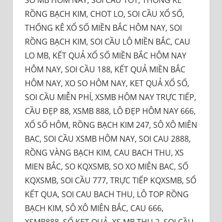
RỒNG BẠCH KIM, CHOT LO, SOI CẦU XỔ SỐ,
THỐNG KÊ XỔ SỐ MIỀN BẮC HÔM NAY, SOI
RỒNG BẠCH KIM, SOI CẦU LÔ MIỀN BẮC, CAU
LO MB, KẾT QUẢ XỔ SỐ MIỀN BẮC HÔM NAY
HÔM NAY, SOI CẦU 188, KẾT QUẢ MIỀN BẮC
HÔM NAY, XO SO HÔM NAY, KET QUẢ XỔ SỐ,
SOI CẦU MIỄN PHÍ, XSMB HÔM NAY TRỰC TIẾP,
CẦU ĐẸP 88, XSMB 888, LÔ ĐẸP HÔM NAY 666,
XỔ SỐ HÔM, RỒNG BẠCH KIM 247, SÔ XÔ MIÊN
BAC, SOI CẦU XSMB HÔM NAY, SOI CAU 2888,
RỒNG VÀNG BẠCH KIM, CAU BACH THU, XS
MIEN BẮC, SO KQXSMB, SO XO MIÊN BAC, SỐ
KQXSMB, SOI CẦU 777, TRỰC TIẾP KQXSMB, SỔ
KẾT QUA, SOI CAU BACH THU, LÔ TOP RỒNG
BẠCH KIM, SÔ XÔ MIÊN BẮC, CAU 666,
XSMB888, SỔ KET QUẢ, XS MB THU 2, SOI CẦU