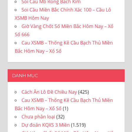
Soi Cau Mb Rong Bach Kim
Soi Cầu Miền Bắc Chính Xác 100 – Cầu Lô
XSMB Hôm Nay
Giờ Vàng Chốt Số Miền Bắc Hôm Nay – Xổ
Số 666
Cau XSMB – Thống Kê Cầu Bạch Thủ Miền
Bắc Hôm Nay – Xổ Số
DANH MỤC
Cách Ăn Lô Đề Chiều Nay
(425)
Cau XSMB – Thống Kê Cầu Bạch Thủ Miền
Bắc Hôm Nay – Xổ Số
(1)
Chưa phân loại
(32)
Dự đoán KQXS 3 Miền
(1.519)