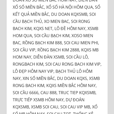
XỔ SỐ MIỀN BẮC, XỔ SỐ HÀ NỘI HÔM QUA, SỔ
KẾT QUẢ MIỀN BẮC, DU DOAN KQXSMB, SOI
CẦU BẠCH THỦ, XO MIEN BAC, SOI RONG
BACH KIM, KQXS NET, LÔ ĐỀ HÔM NAY, XSMB
HOM QUA, SOI CẦU BẠCH KIM, XOSO MIEN
BAC, RỒNG BẠCH KIM 888, SOI CAU MIEN PHI,
SOI CẦU VIP, RỒNG BẠCH KIM 2888, KQXS MB
HOM NAY, DIỄN ĐÀN XSMB, SOI CẦU LÔ,
RONGBACH KIM, SOI CAU RONG BACH KIM VIP,
LÔ ĐẸP HÔM NAY VIP, BẠCH THỦ LÔ HÔM
NAY, XIN SỐ MIỀN BẮC, DU DOAN KQXS, XSMB
RONG BACH KIM, KQXS MIỀN BẮC HÔM NAY,
SOI CẦU 6666, CAU 888, TRUC TIEP KQXSMB,
TRỰC TIẾP XSMB HÔM NAY, DỰ ĐOÁN
KQXSMB, XSMB SOI CAU, SOI CAU VIP MB, XỔ
SỐ MB HÔM NAY, SOI CAU TOT, THỐNG KÊ