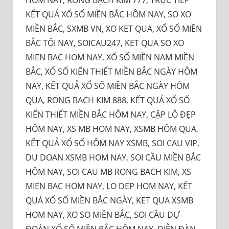
KẾT QUẢ XỔ SỐ MIỀN BẮC HÔM NAY, SO XO
MIỀN BẮC, SXMB VN, XO KET QUA, XỔ SỐ MIỀN
BẮC TỐI NAY, SOICAU247, KET QUA SO XO
MIEN BAC HOM NAY, XỔ SỐ MIỀN NAM MIỀN
BẮC, XỔ SỐ KIẾN THIẾT MIỀN BẮC NGÀY HÔM
NAY, KẾT QUẢ XỔ SỐ MIỀN BẮC NGÀY HÔM
QUA, RONG BACH KIM 888, KẾT QUẢ XỔ SỐ
KIẾN THIẾT MIỀN BẮC HÔM NAY, CẶP LÔ ĐẸP
HÔM NAY, XS MB HOM NAY, XSMB HÔM QUA,
KẾT QUẢ XỔ SỐ HÔM NAY XSMB, SOI CAU VIP,
DU DOAN XSMB HOM NAY, SOI CẦU MIỀN BẮC
HÔM NAY, SOI CAU MB RONG BACH KIM, XS
MIEN BAC HOM NAY, LO DEP HOM NAY, KẾT
QUẢ XỔ SỐ MIỀN BẮC NGÀY, KET QUA XSMB
HOM NAY, XO SO MIỀN BẮC, SOI CẦU DỰ
ĐOÁN XỔ SỐ MIỀN BẮC HÔM NAY, DIỄN ĐÀN