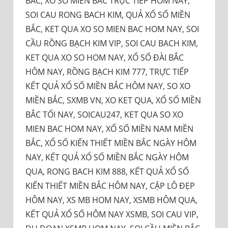
BAC, XỔ SỐ MIỀN BẮC TRỰC TIẾP HÔM NAY,
SOI CAU RONG BACH KIM, QUẢ XỔ SỐ MIỀN
BẮC, KET QUA XO SO MIEN BAC HOM NAY, SOI
CẦU RỒNG BẠCH KIM VIP, SOI CAU BACH KIM,
KET QUA XO SO HOM NAY, XỔ SỐ ĐÀI BẮC
HÔM NAY, RỒNG BẠCH KIM 777, TRỰC TIẾP
KẾT QUẢ XỔ SỐ MIỀN BẮC HÔM NAY, SO XO
MIỀN BẮC, SXMB VN, XO KET QUA, XỔ SỐ MIỀN
BẮC TỐI NAY, SOICAU247, KET QUA SO XO
MIEN BAC HOM NAY, XỔ SỐ MIỀN NAM MIỀN
BẮC, XỔ SỐ KIẾN THIẾT MIỀN BẮC NGÀY HÔM
NAY, KẾT QUẢ XỔ SỐ MIỀN BẮC NGÀY HÔM
QUA, RONG BACH KIM 888, KẾT QUẢ XỔ SỐ
KIẾN THIẾT MIỀN BẮC HÔM NAY, CẶP LÔ ĐẸP
HÔM NAY, XS MB HOM NAY, XSMB HÔM QUA,
KẾT QUẢ XỔ SỐ HÔM NAY XSMB, SOI CAU VIP,