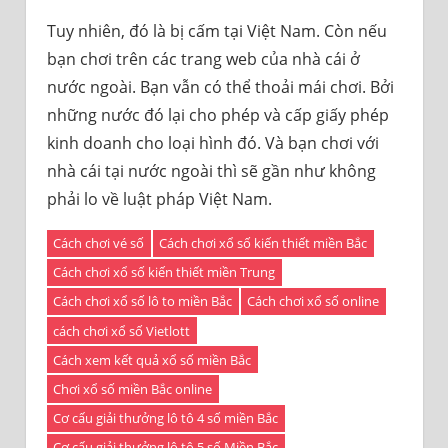
Tuy nhiên, đó là bị cấm tại Việt Nam. Còn nếu
bạn chơi trên các trang web của nhà cái ở
nước ngoài. Bạn vẫn có thể thoải mái chơi. Bởi
những nước đó lại cho phép và cấp giấy phép
kinh doanh cho loại hình đó. Và bạn chơi với
nhà cái tại nước ngoài thì sẽ gần như không
phải lo về luật pháp Việt Nam.
Cách chơi vé số
Cách chơi xổ số kiến thiết miền Bắc
Cách chơi xổ số kiến thiết miền Trung
Cách chơi xổ số lô to miền Bắc
Cách chơi xổ số online
cách chơi xổ số Vietlott
Cách xem kết quả xổ số miền Bắc
Chơi xổ số miền Bắc online
Cơ cấu giải thưởng lô tô 4 số miền Bắc
Cơ cấu giải thưởng lô tô 5 số Miền Bắc