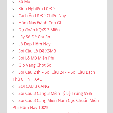
Sổ Mơ
Kinh Nghiệm Lô Đề
Cách Ăn Lô Đề Chiều Nay
Hôm Nay Đánh Con Gì
Dự đoán KQXS 3 Miền
Lấy Số Đề Chuẩn
Lô Đẹp Hôm Nay
Soi Cầu Lô Đề XSMB
Soi Lô MB Miễn Phí
Gio Vang Chot So
Soi Cầu 24h – Soi Cầu 247 – Soi Cầu Bạch
Thủ CHÍNH XÁC
SOI CẦU 3 CÀNG
Soi Cầu 3 Càng 3 Miền Tỷ Lệ Trúng 99%
Soi Cầu 3 Càng Miền Nam Cực Chuẩn Miễn
Phí Hôm Nay 100%