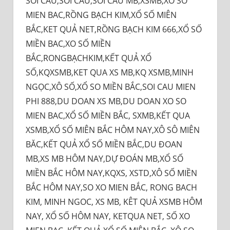
SOI CẦU,SOI CAU,SÔI CẦU MB,XSMB,XỔ SỐ
MIEN BAC,RỒNG BẠCH KIM,XỔ SỐ MIÊN
BẮC,KET QUẢ NET,RỒNG BẠCH KIM 666,XỔ SỐ
MIỀN BAC,XO SỐ MIỀN
BẮC,RONGBẠCHKIM,KẾT QUẢ XỔ
SỐ,KQXSMB,KET QUA XS MB,KQ XSMB,MINH
NGỌC,XÔ SỐ,XỔ SO MIỀN BẮC,SOI CAU MIEN
PHI 888,DU DOAN XS MB,DU DOAN XO SO
MIEN BAC,XỔ SỐ MIỀN BẮC, SXMB,KẾT QUA
XSMB,XỔ SỐ MIÊN BẮC HÔM NAY,XÔ SÔ MIÊN
BĂC,KẾT QUẢ XỔ SỐ MIỀN BẮC,DU ĐOAN
MB,XS MB HÔM NAY,DỰ ĐOÁN MB,XỔ SỐ
MIỀN BẮC HÔM NAY,KQXS, XSTD,XÔ SỐ MIỀN
BẮC HÔM NAY,SO XO MIEN BẮC, RONG BACH
KIM, MINH NGOC, XS MB, KÊT QUẢ XSMB HÔM
NAY, XỔ SỐ HÔM NAY, KETQUA NET, SỐ XO