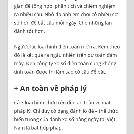
gian để tổng hợp, phân tích và chiêm nghiệm
ra nhiều cầu. Nhờ đó anh em chơi có nhiều cơ
sở hơn để bắt cầu mỗi ngày. Cho những lần
đánh tốt hơn.
Ngược lại, loại hình điện toán mới ra. Kèm theo
đó là kết quả ra ngẫu nhiên trên dự toán đám
mây. Đến công ty xổ số điện toán cũng không
tính toán được thì làm sao có cầu để bắt.
+ An toàn về pháp lý
Cả 3 loại hình chơi trên đều an toàn về mặt
pháp lý. Chỉ duy có dạng đánh lô đề – thể thức
biến tướng của đánh xổ số hàng ngày tại Việt
Nam là bất hợp pháp.