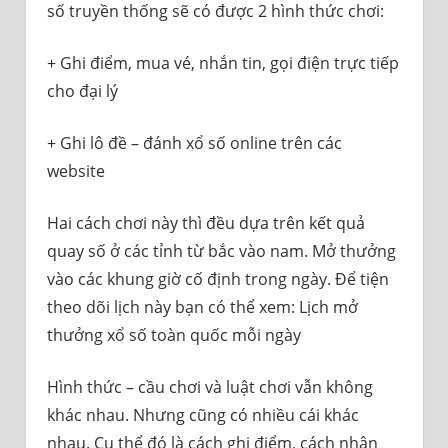
số truyền thống sẽ có được 2 hình thức chơi:
+ Ghi điểm, mua vé, nhắn tin, gọi điện trực tiếp
cho đại lý
+ Ghi lô đề – đánh xổ số online trên các
website
Hai cách chơi này thì đều dựa trên kết quả
quay số ở các tỉnh từ bắc vào nam. Mở thưởng
vào các khung giờ cố định trong ngày. Để tiện
theo dõi lịch này bạn có thể xem: Lịch mở
thưởng xổ số toàn quốc mỗi ngày
Hình thức – cầu chơi và luật chơi vẫn không
khác nhau. Nhưng cũng có nhiều cái khác
nhau. Cụ thể đó là cách ghi điểm, cách nhận