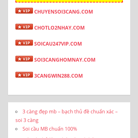
CHUYENSOI3CANG.COM
CHOTLO2NHAY.COM
SOICAU247VIP.COM
SOI3CANGHOMNAY.COM
3CANGWIN288.COM
3 càng đẹp mb – bạch thủ đề chuẩn xác –
soi 3 càng
Soi cầu MB chuẩn 100%