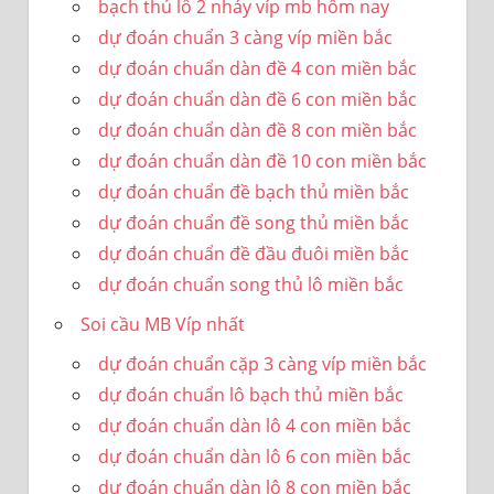
bạch thủ lô 2 nháy víp mb hôm nay
dự đoán chuẩn 3 càng víp miền bắc
dự đoán chuẩn dàn đề 4 con miền bắc
dự đoán chuẩn dàn đề 6 con miền bắc
dự đoán chuẩn dàn đề 8 con miền bắc
dự đoán chuẩn dàn đề 10 con miền bắc
dự đoán chuẩn đề bạch thủ miền bắc
dự đoán chuẩn đề song thủ miền bắc
dự đoán chuẩn đề đầu đuôi miền bắc
dự đoán chuẩn song thủ lô miền bắc
Soi cầu MB Víp nhất
dự đoán chuẩn cặp 3 càng víp miền bắc
dự đoán chuẩn lô bạch thủ miền bắc
dự đoán chuẩn dàn lô 4 con miền bắc
dự đoán chuẩn dàn lô 6 con miền bắc
dự đoán chuẩn dàn lô 8 con miền bắc