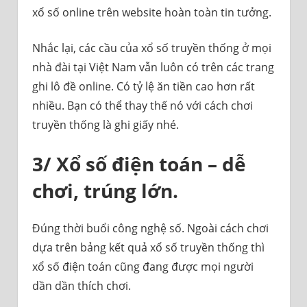
xổ số online trên website hoàn toàn tin tưởng.
Nhắc lại, các cầu của xổ số truyền thống ở mọi
nhà đài tại Việt Nam vẫn luôn có trên các trang
ghi lô đề online. Có tỷ lệ ăn tiền cao hơn rất
nhiều. Bạn có thể thay thế nó với cách chơi
truyền thống là ghi giấy nhé.
3/ Xổ số điện toán – dễ
chơi, trúng lớn.
Đúng thời buổi công nghệ số. Ngoài cách chơi
dựa trên bảng kết quả xổ số truyền thống thì
xổ số điện toán cũng đang được mọi người
dần dần thích chơi.