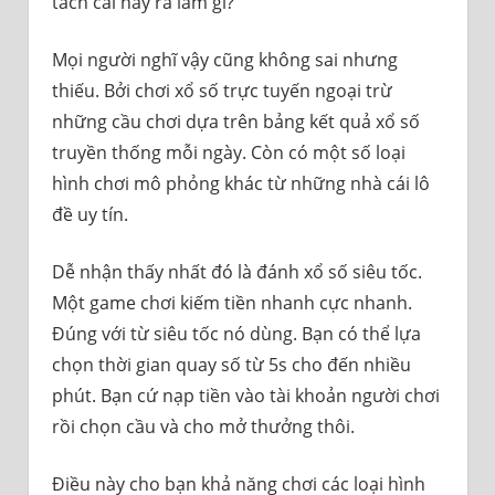
tách cái này ra làm gì?”
Mọi người nghĩ vậy cũng không sai nhưng
thiếu. Bởi chơi xổ số trực tuyến ngoại trừ
những cầu chơi dựa trên bảng kết quả xổ số
truyền thống mỗi ngày. Còn có một số loại
hình chơi mô phỏng khác từ những nhà cái lô
đề uy tín.
Dễ nhận thấy nhất đó là đánh xổ số siêu tốc.
Một game chơi kiếm tiền nhanh cực nhanh.
Đúng với từ siêu tốc nó dùng. Bạn có thể lựa
chọn thời gian quay số từ 5s cho đến nhiều
phút. Bạn cứ nạp tiền vào tài khoản người chơi
rồi chọn cầu và cho mở thưởng thôi.
Điều này cho bạn khả năng chơi các loại hình