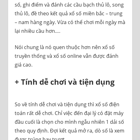
số, ghi điểm và đánh các cầu bạch thủ lô, song
thủ lô, đề theo kết quả xổ số miền bắc – trung
– nam hàng ngày. Vừa có thể chơi mỗi ngày mà
lại nhiều cầu hơn….
Nói chung là nó quen thuộc hơn nên xổ số
truyền thống và xổ số online vẫn được đánh
giá cao.
+ Tính dễ chơi và tiện dụng
So về tính dễ chơi và tiện dụng thì xổ số điện
toán rất dễ chơi. Chỉ việc đến đại lý có đặt máy
đầu cuối là chọn cho mình ngẫu nhiên 1 dải số
theo quy định. Đợi kết quả mở ra, dò số là xem
được trúng hay trượt.