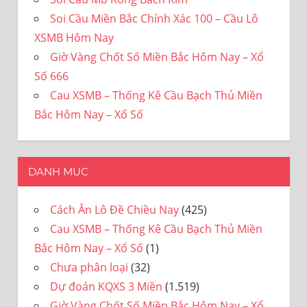
Soi Cầu Miền Bắc Chính Xác 100 – Cầu Lô
XSMB Hôm Nay
Giờ Vàng Chốt Số Miền Bắc Hôm Nay – Xổ
Số 666
Cau XSMB – Thống Kê Cầu Bạch Thủ Miền
Bắc Hôm Nay – Xổ Số
DANH MỤC
Cách Ăn Lô Đề Chiều Nay
(425)
Cau XSMB – Thống Kê Cầu Bạch Thủ Miền
Bắc Hôm Nay – Xổ Số
(1)
Chưa phân loại
(32)
Dự đoán KQXS 3 Miền
(1.519)
Giờ Vàng Chốt Số Miền Bắc Hôm Nay – Xổ