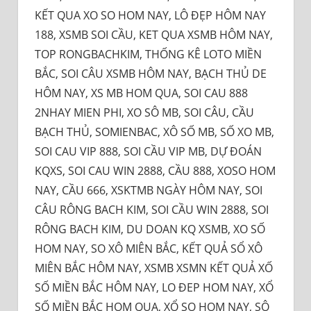
KẾT QUA XO SO HOM NAY, LÔ ĐẸP HÔM NAY
188, XSMB SOI CẦU, KET QUA XSMB HÔM NAY,
TOP RONGBACHKIM, THỐNG KÊ LOTO MIỀN
BẮC, SOI CÂU XSMB HÔM NAY, BẠCH THỦ DE
HÔM NAY, XS MB HOM QUA, SOI CAU 888
2NHAY MIEN PHI, XO SÔ MB, SOI CÂU, CẦU
BẠCH THỦ, SOMIENBAC, XÔ SỐ MB, SỐ XO MB,
SOI CAU VIP 888, SOI CẦU VIP MB, DỰ ĐOÁN
KQXS, SOI CAU WIN 2888, CẦU 888, XOSO HOM
NAY, CẦU 666, XSKTMB NGÀY HÔM NAY, SOI
CÂU RÔNG BACH KIM, SOI CẦU WIN 2888, SOI
RÔNG BACH KIM, DU DOAN KQ XSMB, XO SỐ
HOM NAY, SO XÔ MIÊN BẮC, KẾT QUẢ SỔ XÔ
MIÊN BẮC HÔM NAY, XSMB XSMN KẾT QUẢ XỐ
SỐ MIỀN BẮC HÔM NAY, LO ĐEP HOM NAY, XỔ
SỐ MIỀN BẮC HOM QUA, XỔ SO HOM NAY, SÔ