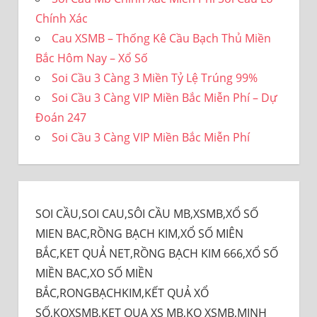
Chính Xác
Cau XSMB – Thống Kê Cầu Bạch Thủ Miền
Bắc Hôm Nay – Xổ Số
Soi Cầu 3 Càng 3 Miền Tỷ Lệ Trúng 99%
Soi Cầu 3 Càng VIP Miền Bắc Miễn Phí – Dự
Đoán 247
Soi Cầu 3 Càng VIP Miền Bắc Miễn Phí
SOI CẦU,SOI CAU,SÔI CẦU MB,XSMB,XỔ SỐ
MIEN BAC,RỒNG BẠCH KIM,XỔ SỐ MIÊN
BẮC,KET QUẢ NET,RỒNG BẠCH KIM 666,XỔ SỐ
MIỀN BAC,XO SỐ MIỀN
BẮC,RONGBẠCHKIM,KẾT QUẢ XỔ
SỐ,KQXSMB,KET QUA XS MB,KQ XSMB,MINH