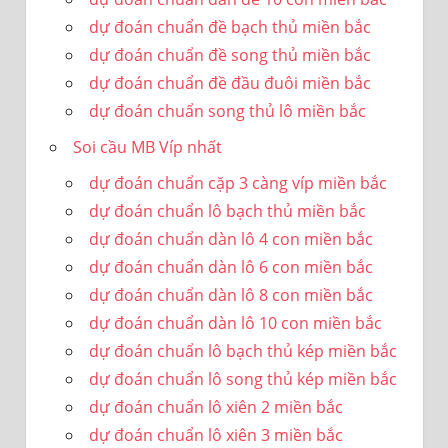
dự đoán chuẩn đề bạch thủ miền bắc
dự đoán chuẩn đề song thủ miền bắc
dự đoán chuẩn đề đầu đuôi miền bắc
dự đoán chuẩn song thủ lô miền bắc
Soi cầu MB Víp nhất
dự đoán chuẩn cặp 3 càng víp miền bắc
dự đoán chuẩn lô bạch thủ miền bắc
dự đoán chuẩn dàn lô 4 con miền bắc
dự đoán chuẩn dàn lô 6 con miền bắc
dự đoán chuẩn dàn lô 8 con miền bắc
dự đoán chuẩn dàn lô 10 con miền bắc
dự đoán chuẩn lô bạch thủ kép miền bắc
dự đoán chuẩn lô song thủ kép miền bắc
dự đoán chuẩn lô xiên 2 miền bắc
dự đoán chuẩn lô xiên 3 miền bắc