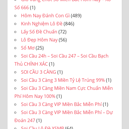
Số 666
(1)
Hôm Nay Đánh Con Gì
(489)
Kinh Nghiệm Lô Đề
(846)
Lấy Số Đề Chuẩn
(72)
Lô Đẹp Hôm Nay
(56)
Sổ Mơ
(25)
Soi Cầu 24h – Soi Cầu 247 – Soi Cầu Bạch
Thủ CHÍNH XÁC
(1)
SOI CẦU 3 CÀNG
(1)
Soi Cầu 3 Càng 3 Miền Tỷ Lệ Trúng 99%
(1)
Soi Cầu 3 Càng Miền Nam Cực Chuẩn Miễn
Phí Hôm Nay 100%
(1)
Soi Cầu 3 Càng VIP Miền Bắc Miễn Phí
(1)
Soi Cầu 3 Càng VIP Miền Bắc Miễn Phí – Dự
Đoán 247
(1)
Soi Cầu Lô Đề XSMB
(64)