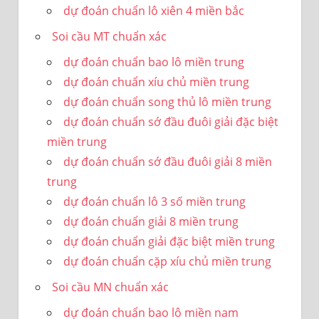
dự đoán chuẩn lô xiên 4 miền bắc
Soi cầu MT chuẩn xác
dự đoán chuẩn bao lô miền trung
dự đoán chuẩn xíu chủ miền trung
dự đoán chuẩn song thủ lô miền trung
dự đoán chuẩn sớ đầu đuôi giải đặc biệt
miền trung
dự đoán chuẩn sớ đầu đuôi giải 8 miền
trung
dự đoán chuẩn lô 3 số miền trung
dự đoán chuẩn giải 8 miền trung
dự đoán chuẩn giải đặc biệt miền trung
dự đoán chuẩn cặp xíu chủ miền trung
Soi cầu MN chuẩn xác
dự đoán chuẩn bao lô miền nam