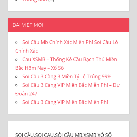
BÀI VIẾT MỚI
Soi Cầu Mb Chính Xác Miễn Phí Soi Cầu Lô
Chính Xác
Cau XSMB – Thống Kê Cầu Bạch Thủ Miền
Bắc Hôm Nay – Xổ Số
Soi Cầu 3 Càng 3 Miền Tỷ Lệ Trúng 99%
Soi Cầu 3 Càng VIP Miền Bắc Miễn Phí – Dự
Đoán 247
Soi Cầu 3 Càng VIP Miền Bắc Miễn Phí
SOI CẦU,SOI CAU,SÔI CẦU MB,XSMB,XỔ SỐ