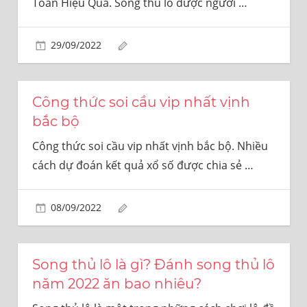
Toàn Hiệu Quả. Song thủ lô được người
…
29/09/2022
Công thức soi cầu vip nhất vịnh
bắc bộ
Công thức soi cầu vip nhất vịnh bắc bộ. Nhiều
cách dự đoán kết quả xổ số được chia sẻ
…
08/09/2022
Song thủ lô là gì? Đánh song thủ lô
năm 2022 ăn bao nhiêu?