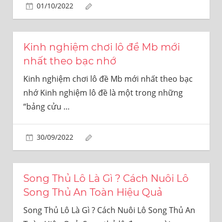
01/10/2022
cả
nước.
Kinh nghiệm chơi lô đề Mb mới
nhất theo bạc nhớ
Kinh nghiệm chơi lô đề Mb mới nhất theo bạc
nhớ Kinh nghiệm lô đề là một trong những
“bảng cửu
…
30/09/2022
Song Thủ Lô Là Gì ? Cách Nuôi Lô
Song Thủ An Toàn Hiệu Quả
Song Thủ Lô Là Gì ? Cách Nuôi Lô Song Thủ An