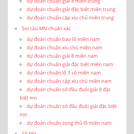
dự đoán chuẩn giải 8 miền trung
dự đoán chuẩn giải đặc biệt miền trung
dự đoán chuẩn cặp xíu chủ miền trung
Soi cầu MN chuẩn xác
dự đoán chuẩn bao lô miền nam
dự đoán chuẩn xíu chủ miền nam
dự đoán chuẩn giải 8 miền nam
dự đoán chuẩn giải đặc biệt miền nam
dự đoán chuẩn lô 3 số miền nam
dự đoán chuẩn cặp xíu chủ miền nam
dự đoán chuẩn sớ đầu đuôi giải 8 đặc
biệt mn
dự đoán chuẩn sớ đầu đuôi giải đặc biệt
mn
dự đoán chuẩn song thủ lô miền nam
Sổ Mơ