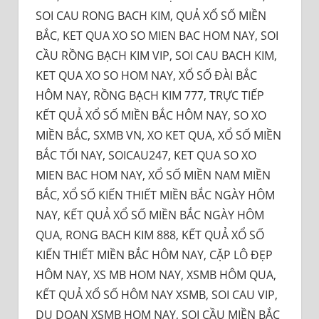
SOI CAU RONG BACH KIM, QUẢ XỔ SỐ MIỀN
BẮC, KET QUA XO SO MIEN BAC HOM NAY, SOI
CẦU RỒNG BẠCH KIM VIP, SOI CAU BACH KIM,
KET QUA XO SO HOM NAY, XỔ SỐ ĐÀI BẮC
HÔM NAY, RỒNG BẠCH KIM 777, TRỰC TIẾP
KẾT QUẢ XỔ SỐ MIỀN BẮC HÔM NAY, SO XO
MIỀN BẮC, SXMB VN, XO KET QUA, XỔ SỐ MIỀN
BẮC TỐI NAY, SOICAU247, KET QUA SO XO
MIEN BAC HOM NAY, XỔ SỐ MIỀN NAM MIỀN
BẮC, XỔ SỐ KIẾN THIẾT MIỀN BẮC NGÀY HÔM
NAY, KẾT QUẢ XỔ SỐ MIỀN BẮC NGÀY HÔM
QUA, RONG BACH KIM 888, KẾT QUẢ XỔ SỐ
KIẾN THIẾT MIỀN BẮC HÔM NAY, CẶP LÔ ĐẸP
HÔM NAY, XS MB HOM NAY, XSMB HÔM QUA,
KẾT QUẢ XỔ SỐ HÔM NAY XSMB, SOI CAU VIP,
DU DOAN XSMB HOM NAY, SOI CẦU MIỀN BẮC