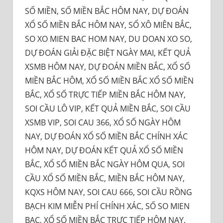
SỐ MIỀN, SỐ MIỀN BẮC HÔM NAY, DỰ ĐOÁN
XỔ SỐ MIỀN BẮC HÔM NAY, SỔ XÔ MIÊN BẮC,
SO XO MIEN BAC HOM NAY, DU DOAN XO SO,
DỰ ĐOÁN GIẢI ĐẶC BIỆT NGÀY MAI, KẾT QUẢ
XSMB HÔM NAY, DỰ ĐOÁN MIỀN BẮC, XỔ SỐ
MIỀN BẮC HÔM, XỔ SỐ MIỀN BẮC XỔ SỐ MIỀN
BẮC, XỔ SỐ TRỰC TIẾP MIỀN BẮC HÔM NAY,
SOI CẦU LÔ VIP, KẾT QUẢ MIỀN BẮC, SOI CẦU
XSMB VIP, SOI CAU 366, XỔ SỐ NGÀY HÔM
NAY, DỰ ĐOÁN XỔ SỐ MIỀN BẮC CHÍNH XÁC
HÔM NAY, DỰ ĐOÁN KẾT QUẢ XỔ SỐ MIỀN
BẮC, XỔ SỐ MIỀN BẮC NGÀY HÔM QUA, SOI
CẦU XỔ SỐ MIỀN BẮC, MIỀN BẮC HÔM NAY,
KQXS HÔM NAY, SOI CAU 666, SOI CẦU RỒNG
BẠCH KIM MIỄN PHÍ CHÍNH XÁC, SỐ SO MIEN
BAC, XỔ SỐ MIỀN BẮC TRỰC TIẾP HÔM NAY,