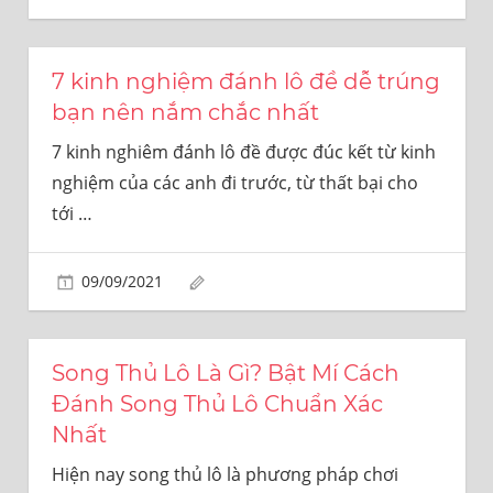
7 kinh nghiệm đánh lô đề dễ trúng
bạn nên nắm chắc nhất
7 kinh nghiêm đánh lô đề được đúc kết từ kinh
nghiệm của các anh đi trước, từ thất bại cho
tới
…
09/09/2021
Song Thủ Lô Là Gì? Bật Mí Cách
Đánh Song Thủ Lô Chuẩn Xác
Nhất
Hiện nay song thủ lô là phương pháp chơi