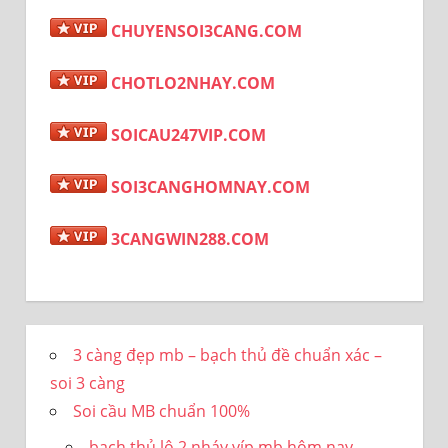
CHUYENSOI3CANG.COM
CHOTLO2NHAY.COM
SOICAU247VIP.COM
SOI3CANGHOMNAY.COM
3CANGWIN288.COM
3 càng đẹp mb – bạch thủ đề chuẩn xác –
soi 3 càng
Soi cầu MB chuẩn 100%
bạch thủ lô 2 nháy víp mb hôm nay