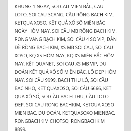
KHUNG 1 NGAY, SOI CAU MIEN BẮC, CAU
LOTO, SOI CAU 3CANG, CẦU RÔNG BACH KIM,
KETQUA XOSO, KẾT QUẢ XỔ SỐ MIÊN BẮC
NGÀY HÔM NAY, SOI CÂU MB RÔNG BACH KIM,
RONG VANG BẠCH KIM, SOI CÂU 4 SO VIP, DÀN
ĐỀ RỒNG BẠCH KIM, XS MB SOI CAU, SOI CAU
XOSO, KQ XS HÔM NAY, KQ XS MIỀN BẮC HÔM
NAY, KẾT QUANET, SOI CAU XS MB VIP, DU
ĐOÁN KẾT QUẢ XỔ SỐ MIỀN BẮC, LÔ DEP HÔM
NAY, SOI CÂU 9999, BACH THU LÔ, SOI CẦU
BAC NHO, KET QUAXOSO, SOI CÂU 6666, KET
QUA XÔ SỐ, SOI CẦU BẠCH THU, CẦU LOTO
ĐẸP, SOI CAU RONG BACHKIM, KETQUA XOSO
MIEN BAC, DU ĐOÁN, KETQUASOXO MIENBAC,
RONGBACHKIM CHOTSO, RONGBACHKIM
8899,