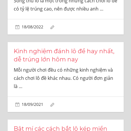
Song thủ lô là một trong những cách chơi lô đề
có tỷ lệ trúng cao, nên được nhiều anh
…
18/08/2022
Kinh nghiệm đánh lô đề hay nhất,
dễ trúng lớn hôm nay
Mỗi người chơi đều có những kinh nghiệm và
cách chơi lô đề khác nhau. Có người đơn giản
là
…
18/09/2021
Bật mí các cách bắt lô kép miền