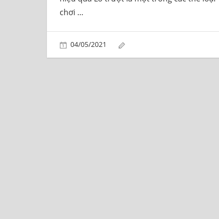
ngàn
chơi
…
khách
hàng
trên
04/05/2021
cả
nước.