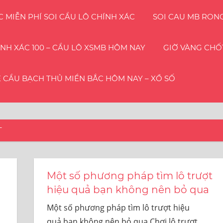
C MIỄN PHÍ SOI CẦU LÔ CHÍNH XÁC
SOI CAU MB RON
ÍNH XÁC 100 – CẦU LÔ XSMB HÔM NAY
GIỜ VÀNG CHỐT
 CẦU BẠCH THỦ MIỀN BẮC HÔM NAY – XỔ SỐ
T
m
Một số phương pháp tìm lô trượt
hiệu quả bạn không nên bỏ qua
Một số phương pháp tìm lô trượt hiệu
quả bạn không nên bỏ qua Chơi lô trượt