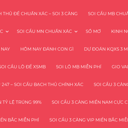
H THỦ ĐỀ CHUẨN XÁC – SOI 3 CÀNG
SOI CẦU MB CHU
ÁC
SOI CẦU MN CHUẨN XÁC
SỔ MƠ
KINH N
 NAY
HÔM NAY ĐÁNH CON GÌ
DỰ ĐOÁN KQXS 3 M
SOI CẦU LÔ ĐỀ XSMB
SOI LÔ MB MIỄN PHÍ
GIO V
U 247 – SOI CẦU BẠCH THỦ CHÍNH XÁC
SOI CẦU 3 CÀN
N TỶ LỆ TRÚNG 99%
SOI CẦU 3 CÀNG MIỀN NAM CỰC 
IỀN BẮC MIỄN PHÍ
SOI CẦU 3 CÀNG VIP MIỀN BẮC MIỄ