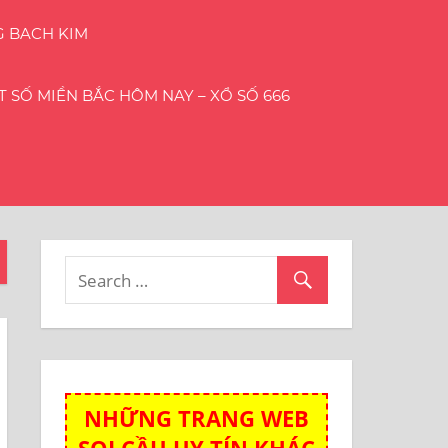
G BACH KIM
 SỐ MIỀN BẮC HÔM NAY – XỔ SỐ 666
NHỮNG TRANG WEB
SOI CẦU UY TÍN KHÁC