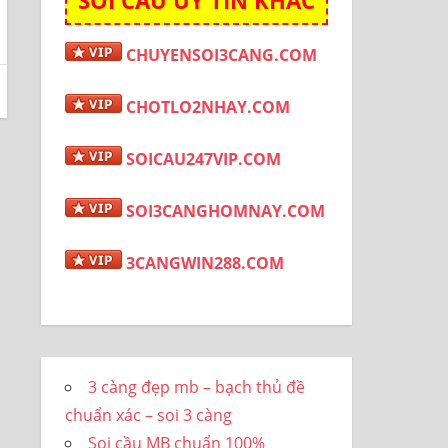
CHUYENSOI3CANG.COM
CHOTLO2NHAY.COM
SOICAU247VIP.COM
SOI3CANGHOMNAY.COM
3CANGWIN288.COM
3 càng đẹp mb – bạch thủ đề
chuẩn xác – soi 3 càng
Soi cầu MB chuẩn 100%