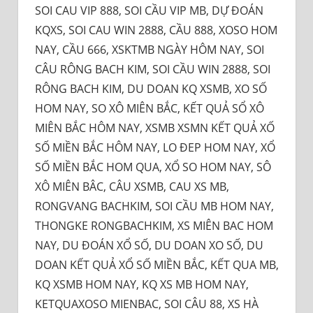
SOI CAU VIP 888, SOI CẦU VIP MB, DỰ ĐOÁN
KQXS, SOI CAU WIN 2888, CẦU 888, XOSO HOM
NAY, CẦU 666, XSKTMB NGÀY HÔM NAY, SOI
CÂU RÔNG BACH KIM, SOI CẦU WIN 2888, SOI
RÔNG BACH KIM, DU DOAN KQ XSMB, XO SỐ
HOM NAY, SO XÔ MIÊN BẮC, KẾT QUẢ SỔ XÔ
MIÊN BẮC HÔM NAY, XSMB XSMN KẾT QUẢ XỐ
SỐ MIỀN BẮC HÔM NAY, LO ĐEP HOM NAY, XỔ
SỐ MIỀN BẮC HOM QUA, XỔ SO HOM NAY, SÔ
XÔ MIÊN BÂC, CÂU XSMB, CAU XS MB,
RONGVANG BACHKIM, SOI CẦU MB HOM NAY,
THONGKE RONGBACHKIM, XS MIÊN BAC HOM
NAY, DU ĐOÁN XỔ SỐ, DU DOAN XO SỐ, DU
DOAN KẾT QUẢ XỔ SỐ MIỀN BẮC, KẾT QUA MB,
KQ XSMB HOM NAY, KQ XS MB HOM NAY,
KETQUAXOSO MIENBAC, SOI CÂU 88, XS HÀ