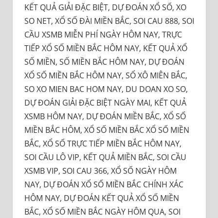
KẾT QUẢ GIẢI ĐẶC BIỆT, DỰ ĐOÁN XỔ SỐ, XO
SO NET, XỔ SỐ ĐÀI MIỀN BẮC, SOI CAU 888, SOI
CẦU XSMB MIỄN PHÍ NGÀY HÔM NAY, TRỰC
TIẾP XỔ SỐ MIỀN BẮC HÔM NAY, KẾT QUẢ XỔ
SỐ MIỀN, SỐ MIỀN BẮC HÔM NAY, DỰ ĐOÁN
XỔ SỐ MIỀN BẮC HÔM NAY, SỔ XÔ MIÊN BẮC,
SO XO MIEN BAC HOM NAY, DU DOAN XO SO,
DỰ ĐOÁN GIẢI ĐẶC BIỆT NGÀY MAI, KẾT QUẢ
XSMB HÔM NAY, DỰ ĐOÁN MIỀN BẮC, XỔ SỐ
MIỀN BẮC HÔM, XỔ SỐ MIỀN BẮC XỔ SỐ MIỀN
BẮC, XỔ SỐ TRỰC TIẾP MIỀN BẮC HÔM NAY,
SOI CẦU LÔ VIP, KẾT QUẢ MIỀN BẮC, SOI CẦU
XSMB VIP, SOI CAU 366, XỔ SỐ NGÀY HÔM
NAY, DỰ ĐOÁN XỔ SỐ MIỀN BẮC CHÍNH XÁC
HÔM NAY, DỰ ĐOÁN KẾT QUẢ XỔ SỐ MIỀN
BẮC, XỔ SỐ MIỀN BẮC NGÀY HÔM QUA, SOI