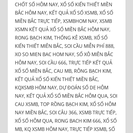
CHỐT SỐ HÔM NAY, XỔ SỐ KIẾN THIẾT MIỀN
BẮC HÔM NAY, KẾT QUẢ XỔ SỐ XSMB, XỔ SỐ
MIỀN BẮC TRỰC TIẾP, XSMBHOM NAY, XSMB
XSMN KẾT QUẢ XỔ SỐ MIỀN BẮC HÔM NAY,
RONG BẠCH KIM, THỐNG KÊ XSMB, XỔ SỐ
KIẾN THIẾT MIÊN BẮC, SOI CẦU MIỄN PHÍ 888,
XO SO MIEN BAC HOM NAY, SỔ XÔ MIÊN BẮC
HÔM NAY, SOI CẦU 666, TRỰC TIẾP KẾT QUẢ
XỔ SỐ MIỀN BẮC, CAU MB, RÔNG BẠCH KIM,
KẾT QUẢ XỔ SỐ KIẾN THIẾT MIỀN BẮC,
KQXSMB HÔM NAY, DỰ ĐOÁN SỐ DE HÔM
NAY, KẾT QUẢ XỔ SỐ MIỀN BẮC HÔM QUA, SOI
CAU XSMB, TOP RỒNG BẠCH KIM, XỔ SỐ HÔM
NAY MIỀN BẮC, SOI CÂU 366, XSMB TRỰC TIẾP,
XỔ SỐ HÔM QUA, RONG BACH KIM 666, XỔ SỐ
MB, KQ XSMB HÔM NAY, TRỰC TIẾP XSMB, SỐ