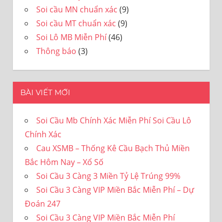
Soi cầu MN chuẩn xác
(9)
Soi cầu MT chuẩn xác
(9)
Soi Lô MB Miễn Phí
(46)
Thông báo
(3)
BÀI VIẾT MỚI
Soi Cầu Mb Chính Xác Miễn Phí Soi Cầu Lô
Chính Xác
Cau XSMB – Thống Kê Cầu Bạch Thủ Miền
Bắc Hôm Nay – Xổ Số
Soi Cầu 3 Càng 3 Miền Tỷ Lệ Trúng 99%
Soi Cầu 3 Càng VIP Miền Bắc Miễn Phí – Dự
Đoán 247
Soi Cầu 3 Càng VIP Miền Bắc Miễn Phí