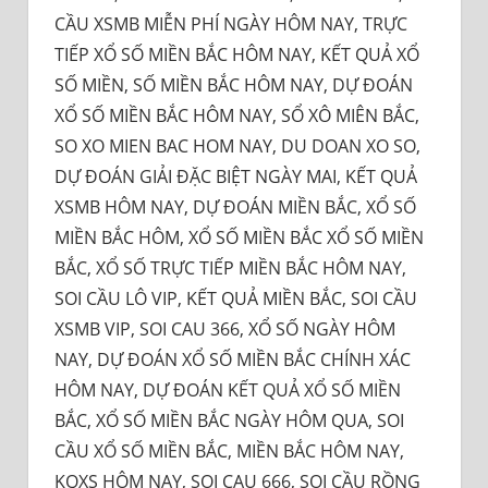
CẦU XSMB MIỄN PHÍ NGÀY HÔM NAY, TRỰC
TIẾP XỔ SỐ MIỀN BẮC HÔM NAY, KẾT QUẢ XỔ
SỐ MIỀN, SỐ MIỀN BẮC HÔM NAY, DỰ ĐOÁN
XỔ SỐ MIỀN BẮC HÔM NAY, SỔ XÔ MIÊN BẮC,
SO XO MIEN BAC HOM NAY, DU DOAN XO SO,
DỰ ĐOÁN GIẢI ĐẶC BIỆT NGÀY MAI, KẾT QUẢ
XSMB HÔM NAY, DỰ ĐOÁN MIỀN BẮC, XỔ SỐ
MIỀN BẮC HÔM, XỔ SỐ MIỀN BẮC XỔ SỐ MIỀN
BẮC, XỔ SỐ TRỰC TIẾP MIỀN BẮC HÔM NAY,
SOI CẦU LÔ VIP, KẾT QUẢ MIỀN BẮC, SOI CẦU
XSMB VIP, SOI CAU 366, XỔ SỐ NGÀY HÔM
NAY, DỰ ĐOÁN XỔ SỐ MIỀN BẮC CHÍNH XÁC
HÔM NAY, DỰ ĐOÁN KẾT QUẢ XỔ SỐ MIỀN
BẮC, XỔ SỐ MIỀN BẮC NGÀY HÔM QUA, SOI
CẦU XỔ SỐ MIỀN BẮC, MIỀN BẮC HÔM NAY,
KQXS HÔM NAY, SOI CAU 666, SOI CẦU RỒNG