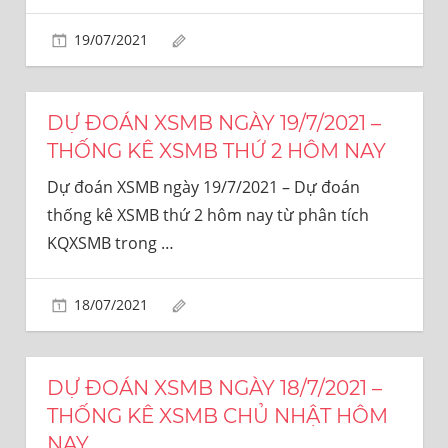
cả
nước.
19/07/2021
DỰ ĐOÁN XSMB NGÀY 19/7/2021 –
THỐNG KÊ XSMB THỨ 2 HÔM NAY
Dự đoán XSMB ngày 19/7/2021 – Dự đoán
thống kê XSMB thứ 2 hôm nay từ phân tích
KQXSMB trong
…
18/07/2021
DỰ ĐOÁN XSMB NGÀY 18/7/2021 –
THỐNG KÊ XSMB CHỦ NHẬT HÔM
NAY