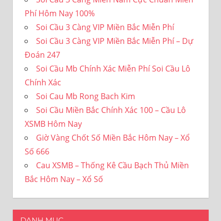
Phí Hôm Nay 100%
Soi Cầu 3 Càng VIP Miền Bắc Miễn Phí
Soi Cầu 3 Càng VIP Miền Bắc Miễn Phí – Dự
Đoán 247
Soi Cầu Mb Chính Xác Miễn Phí Soi Cầu Lô
Chính Xác
Soi Cau Mb Rong Bach Kim
Soi Cầu Miền Bắc Chính Xác 100 – Cầu Lô
XSMB Hôm Nay
Giờ Vàng Chốt Số Miền Bắc Hôm Nay – Xổ
Số 666
Cau XSMB – Thống Kê Cầu Bạch Thủ Miền
Bắc Hôm Nay – Xổ Số
DANH MỤC