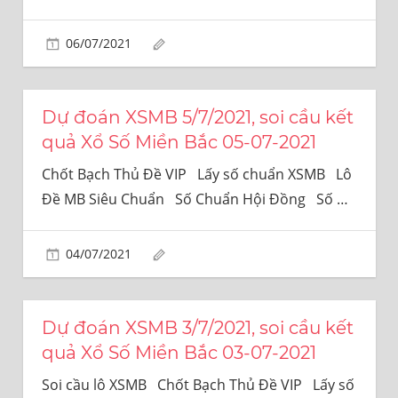
06/07/2021
Dự đoán XSMB 5/7/2021, soi cầu kết
quả Xổ Số Miền Bắc 05-07-2021
Chốt Bạch Thủ Đề VIP Lấy số chuẩn XSMB Lô
Đề MB Siêu Chuẩn Số Chuẩn Hội Đồng Số
…
04/07/2021
Dự đoán XSMB 3/7/2021, soi cầu kết
quả Xổ Số Miền Bắc 03-07-2021
Soi cầu lô XSMB Chốt Bạch Thủ Đề VIP Lấy số