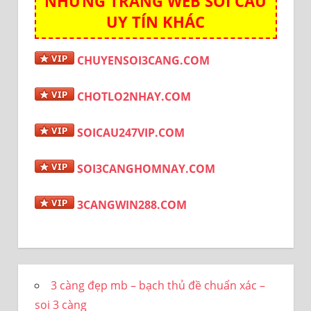
NHỮNG TRANG WEB SOI CẦU
UY TÍN KHÁC
CHUYENSOI3CANG.COM
CHOTLO2NHAY.COM
SOICAU247VIP.COM
SOI3CANGHOMNAY.COM
3CANGWIN288.COM
3 càng đẹp mb – bạch thủ đề chuẩn xác –
soi 3 càng