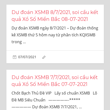
Dự đoán XSMB 8/7/2021, soi cầu kết
quả Xổ Số Miền Bắc 08-07-2021
Dự đoán XSMB ngày 8/7/2021 – Dự đoán thống
kê XSMB thứ 5 hôm nay từ phân tích KQXSMB
trong
…
07/07/2021
Dự đoán XSMB 7/7/2021, soi cầu kết
quả Xổ Số Miền Bắc 07-07-2021
Chốt Bạch Thủ Đề VIP Lấy số chuẩn XSMB Lô
Đề MB Siêu Chuẩn —————-*****
————— Dự đoán XSMB 7/7/2021,
…