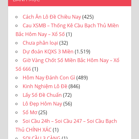
Cách Ăn Lô Đề Chiều Nay
(425)
Cau XSMB – Thống Kê Cầu Bạch Thủ Miền
Bắc Hôm Nay – Xổ Số
(1)
Chưa phân loại
(32)
Dự đoán KQXS 3 Miền
(1.519)
Giờ Vàng Chốt Số Miền Bắc Hôm Nay – Xổ
Số 666
(1)
Hôm Nay Đánh Con Gì
(489)
Kinh Nghiệm Lô Đề
(846)
Lấy Số Đề Chuẩn
(72)
Lô Đẹp Hôm Nay
(56)
Sổ Mơ
(25)
Soi Cầu 24h – Soi Cầu 247 – Soi Cầu Bạch
Thủ CHÍNH XÁC
(1)
SOI CẦU 3 CÀNG
(1)