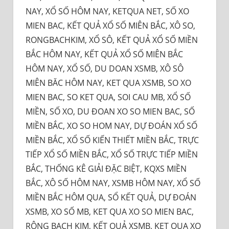
NAY, XỔ SỐ HÔM NAY, KETQUA NET, SỐ XO
MIEN BAC, KẾT QUẢ XỔ SỐ MIÊN BẮC, XÔ SO,
RONGBACHKIM, XỔ SÔ, KẾT QUẢ XỔ SỐ MIỀN
BẮC HÔM NAY, KẾT QUẢ XỔ SỐ MIÊN BẮC
HÔM NAY, XỔ SỐ, DU DOAN XSMB, XÔ SÔ
MIÊN BĂC HÔM NAY, KET QUA XSMB, SO XO
MIEN BAC, SO KET QUA, SOI CAU MB, XỔ SỐ
MIỀN, SỐ XO, DU ĐOAN XO SO MIEN BAC, SỐ
MIỀN BẮC, XO SO HOM NAY, DỰ ĐOÁN XỔ SỐ
MIỀN BẮC, XỔ SỐ KIẾN THIẾT MIỀN BẮC, TRỰC
TIẾP XỔ SỐ MIỀN BẮC, XỔ SỐ TRỰC TIẾP MIỀN
BẮC, THỐNG KÊ GIẢI ĐẶC BIỆT, KQXS MIỀN
BẮC, XÔ SỐ HÔM NAY, XSMB HÔM NAY, XỔ SỐ
MIỀN BẮC HÔM QUA, SỔ KẾT QUẢ, DỰ ĐOÁN
XSMB, XO SỐ MB, KET QUA XO SO MIEN BAC,
RÔNG BACH KIM, KẾT QUẢ XSMB, KET QUA XO