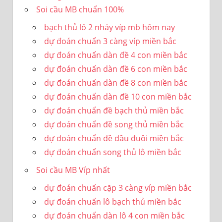
Soi cầu MB chuẩn 100%
bạch thủ lô 2 nháy víp mb hôm nay
dự đoán chuẩn 3 càng víp miền bắc
dự đoán chuẩn dàn đề 4 con miền bắc
dự đoán chuẩn dàn đề 6 con miền bắc
dự đoán chuẩn dàn đề 8 con miền bắc
dự đoán chuẩn dàn đề 10 con miền bắc
dự đoán chuẩn đề bạch thủ miền bắc
dự đoán chuẩn đề song thủ miền bắc
dự đoán chuẩn đề đầu đuôi miền bắc
dự đoán chuẩn song thủ lô miền bắc
Soi cầu MB Víp nhất
dự đoán chuẩn cặp 3 càng víp miền bắc
dự đoán chuẩn lô bạch thủ miền bắc
dự đoán chuẩn dàn lô 4 con miền bắc