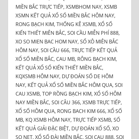
MIỀN BẮC TRỰC TIẾP, XSMBHOM NAY, XSMB
XSMN KẾT QUẢ XỔ SỐ MIỀN BẮC HÔM NAY,
RONG BẠCH KIM, THỐNG KÊ XSMB, XỔ SỐ
KIẾN THIẾT MIÊN BẮC, SOI CẦU MIỄN PHÍ 888,
XO SO MIEN BAC HOM NAY, SỔ XÔ MIÊN BẮC
HÔM NAY, SOI CẦU 666, TRỰC TIẾP KẾT QUẢ
XỔ SỐ MIỀN BẮC, CAU MB, RÔNG BẠCH KIM,
KẾT QUẢ XỔ SỐ KIẾN THIẾT MIỀN BẮC,
KQXSMB HÔM NAY, DỰ ĐOÁN SỐ DE HÔM
NAY, KẾT QUẢ XỔ SỐ MIỀN BẮC HÔM QUA, SOI
CAU XSMB, TOP RỒNG BẠCH KIM, XỔ SỐ HÔM
NAY MIỀN BẮC, SOI CÂU 366, XSMB TRỰC TIẾP,
XỔ SỐ HÔM QUA, RONG BACH KIM 666, XỔ SỐ
MB, KQ XSMB HÔM NAY, TRỰC TIẾP XSMB, SỐ
KẾT QUẢ GIẢI ĐẶC BIỆT, DỰ ĐOÁN XỔ SỐ, XO
SO NET, XỔ SỐ ĐÀI MIỀN BẮC, SOI CAU 888, SOI