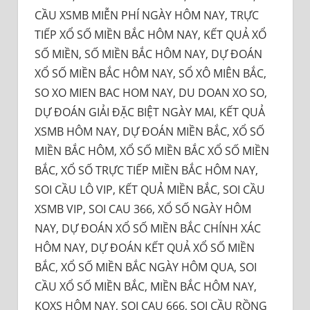
CẦU XSMB MIỄN PHÍ NGÀY HÔM NAY, TRỰC
TIẾP XỔ SỐ MIỀN BẮC HÔM NAY, KẾT QUẢ XỔ
SỐ MIỀN, SỐ MIỀN BẮC HÔM NAY, DỰ ĐOÁN
XỔ SỐ MIỀN BẮC HÔM NAY, SỔ XÔ MIÊN BẮC,
SO XO MIEN BAC HOM NAY, DU DOAN XO SO,
DỰ ĐOÁN GIẢI ĐẶC BIỆT NGÀY MAI, KẾT QUẢ
XSMB HÔM NAY, DỰ ĐOÁN MIỀN BẮC, XỔ SỐ
MIỀN BẮC HÔM, XỔ SỐ MIỀN BẮC XỔ SỐ MIỀN
BẮC, XỔ SỐ TRỰC TIẾP MIỀN BẮC HÔM NAY,
SOI CẦU LÔ VIP, KẾT QUẢ MIỀN BẮC, SOI CẦU
XSMB VIP, SOI CAU 366, XỔ SỐ NGÀY HÔM
NAY, DỰ ĐOÁN XỔ SỐ MIỀN BẮC CHÍNH XÁC
HÔM NAY, DỰ ĐOÁN KẾT QUẢ XỔ SỐ MIỀN
BẮC, XỔ SỐ MIỀN BẮC NGÀY HÔM QUA, SOI
CẦU XỔ SỐ MIỀN BẮC, MIỀN BẮC HÔM NAY,
KQXS HÔM NAY, SOI CAU 666, SOI CẦU RỒNG