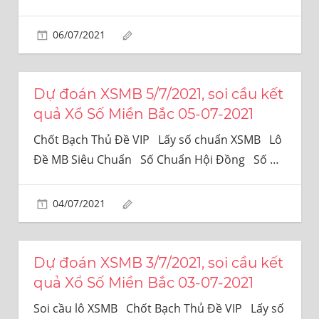
06/07/2021
Dự đoán XSMB 5/7/2021, soi cầu kết
quả Xổ Số Miền Bắc 05-07-2021
Chốt Bạch Thủ Đề VIP Lấy số chuẩn XSMB Lô
Đề MB Siêu Chuẩn Số Chuẩn Hội Đồng Số
…
04/07/2021
Dự đoán XSMB 3/7/2021, soi cầu kết
quả Xổ Số Miền Bắc 03-07-2021
Soi cầu lô XSMB Chốt Bạch Thủ Đề VIP Lấy số