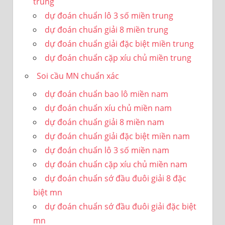
trung
dự đoán chuẩn lô 3 số miền trung
dự đoán chuẩn giải 8 miền trung
dự đoán chuẩn giải đặc biệt miền trung
dự đoán chuẩn cặp xíu chủ miền trung
Soi cầu MN chuẩn xác
dự đoán chuẩn bao lô miền nam
dự đoán chuẩn xíu chủ miền nam
dự đoán chuẩn giải 8 miền nam
dự đoán chuẩn giải đặc biệt miền nam
dự đoán chuẩn lô 3 số miền nam
dự đoán chuẩn cặp xíu chủ miền nam
dự đoán chuẩn sớ đầu đuôi giải 8 đặc
biệt mn
dự đoán chuẩn sớ đầu đuôi giải đặc biệt
mn