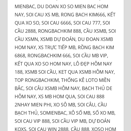
MIENBAC, DU DOAN XO SO MIEN BAC HOM
NAY, SOI CAU XS MB, RONG BACH KIM666, KẾT
QUA XO SO, SOI CAU 6666, SOI CAU 777, SOI
CẦU 2888, RONGBACHKIM 888, CẦU XSMB, SOI
CẦU XSMN, XSMB DỰ ĐOÁN, DU ĐOAN XSMB
HOM NAY, XS TRỰC TIẾP MB, RỒNG BẠCH KIM
6868, RONGBACHKIM 666, SOI CẦU MB VIP,
KẾT QUA XO SO HOM NAY, LÔ ĐẸP HÔM NAY
188, XSMB SOI CẦU, KET QUA XSMB HÔM NAY,
TOP RONGBACHKIM, THỐNG KÊ LOTO MIỀN
BẮC, SOI CÂU XSMB HÔM NAY, BẠCH THỦ DE
HÔM NAY, XS MB HOM QUA, SOI CAU 888
2NHAY MIEN PHI, XO SÔ MB, SOI CÂU, CẦU
BẠCH THỦ, SOMIENBAC, XÔ SỐ MB, SỐ XO MB,
SOI CAU VIP 888, SOI CẦU VIP MB, DỰ ĐOÁN
KQXS, SOI CAU WIN 2888, CẦU 888, XOSO HOM