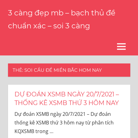
Skip
3 càng đẹp mb – bạch thủ đề
to
content
chuẩn xác – soi 3 càng
Chúng
tôi
tự
MENU
hào
là
sự
THẺ:
SOI CẦU ĐỀ MIỀN BẮC HOM NAY
lựa
chọn
hàng
DỰ ĐOÁN XSMB NGÀY 20/7/2021 –
đầu
THỐNG KÊ XSMB THỨ 3 HÔM NAY
của
hàng
Dự đoán XSMB ngày 20/7/2021 – Dự đoán
ngàn
thống kê XSMB thứ 3 hôm nay từ phân tích
khách
hàng
KQXSMB trong
…
trên