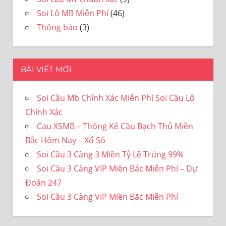
Soi Lô MB Miễn Phí
(46)
Thông báo
(3)
BÀI VIẾT MỚI
Soi Cầu Mb Chính Xác Miễn Phí Soi Cầu Lô
Chính Xác
Cau XSMB – Thống Kê Cầu Bạch Thủ Miền
Bắc Hôm Nay – Xổ Số
Soi Cầu 3 Càng 3 Miền Tỷ Lệ Trúng 99%
Soi Cầu 3 Càng VIP Miền Bắc Miễn Phí – Dự
Đoán 247
Soi Cầu 3 Càng VIP Miền Bắc Miễn Phí