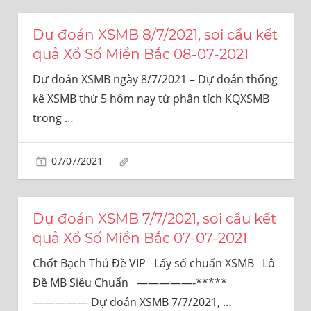
Dự đoán XSMB 8/7/2021, soi cầu kết
quả Xổ Số Miền Bắc 08-07-2021
Dự đoán XSMB ngày 8/7/2021 – Dự đoán thống
kê XSMB thứ 5 hôm nay từ phân tích KQXSMB
trong
…
07/07/2021
Dự đoán XSMB 7/7/2021, soi cầu kết
quả Xổ Số Miền Bắc 07-07-2021
Chốt Bạch Thủ Đề VIP Lấy số chuẩn XSMB Lô
Đề MB Siêu Chuẩn —————-*****
————— Dự đoán XSMB 7/7/2021,
…