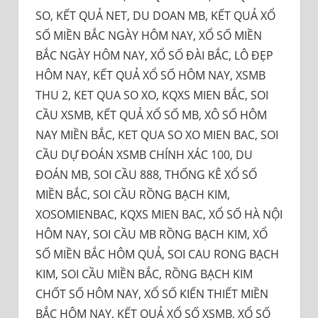
SO, KẾT QUẢ NET, DU DOAN MB, KẾT QUẢ XỔ
SỐ MIỀN BẮC NGÀY HÔM NAY, XỔ SỐ MIỀN
BẮC NGÀY HÔM NAY, XỔ SỐ ĐÀI BẮC, LÔ ĐẸP
HÔM NAY, KẾT QUẢ XỔ SỐ HÔM NAY, XSMB
THU 2, KET QUA SO XO, KQXS MIEN BẮC, SOI
CẦU XSMB, KẾT QUẢ XỔ SỐ MB, XÔ SỐ HÔM
NAY MIỀN BẮC, KET QUA SO XO MIEN BAC, SOI
CẦU DỰ ĐOÁN XSMB CHÍNH XÁC 100, DU
ĐOÁN MB, SOI CẦU 888, THỐNG KÊ XỔ SỐ
MIỀN BẮC, SOI CẦU RỒNG BẠCH KIM,
XOSOMIENBAC, KQXS MIEN BAC, XỔ SỐ HÀ NỘI
HÔM NAY, SOI CẦU MB RỒNG BẠCH KIM, XỔ
SỐ MIỀN BẮC HÔM QUẢ, SOI CAU RONG BẠCH
KIM, SOI CẦU MIỀN BẮC, RỒNG BẠCH KIM
CHỐT SỐ HÔM NAY, XỔ SỐ KIẾN THIẾT MIỀN
BẮC HÔM NAY, KẾT QUẢ XỔ SỐ XSMB, XỔ SỐ