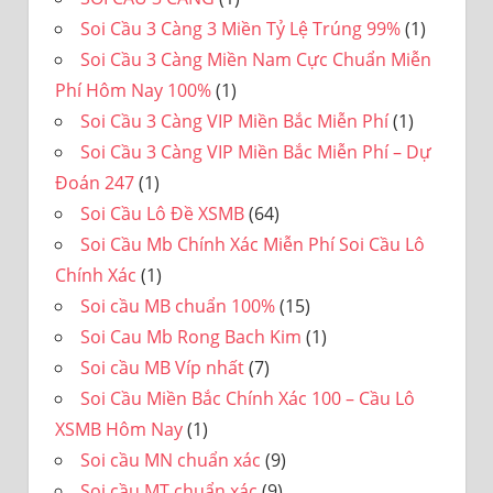
Soi Cầu 3 Càng 3 Miền Tỷ Lệ Trúng 99%
(1)
Soi Cầu 3 Càng Miền Nam Cực Chuẩn Miễn
Phí Hôm Nay 100%
(1)
Soi Cầu 3 Càng VIP Miền Bắc Miễn Phí
(1)
Soi Cầu 3 Càng VIP Miền Bắc Miễn Phí – Dự
Đoán 247
(1)
Soi Cầu Lô Đề XSMB
(64)
Soi Cầu Mb Chính Xác Miễn Phí Soi Cầu Lô
Chính Xác
(1)
Soi cầu MB chuẩn 100%
(15)
Soi Cau Mb Rong Bach Kim
(1)
Soi cầu MB Víp nhất
(7)
Soi Cầu Miền Bắc Chính Xác 100 – Cầu Lô
XSMB Hôm Nay
(1)
Soi cầu MN chuẩn xác
(9)
Soi cầu MT chuẩn xác
(9)