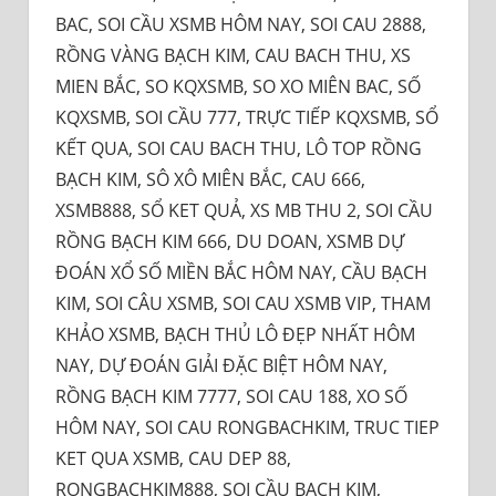
BAC, SOI CẦU XSMB HÔM NAY, SOI CAU 2888,
RỒNG VÀNG BẠCH KIM, CAU BACH THU, XS
MIEN BẮC, SO KQXSMB, SO XO MIÊN BAC, SỐ
KQXSMB, SOI CẦU 777, TRỰC TIẾP KQXSMB, SỔ
KẾT QUA, SOI CAU BACH THU, LÔ TOP RỒNG
BẠCH KIM, SÔ XÔ MIÊN BẮC, CAU 666,
XSMB888, SỔ KET QUẢ, XS MB THU 2, SOI CẦU
RỒNG BẠCH KIM 666, DU DOAN, XSMB DỰ
ĐOÁN XỔ SỐ MIỀN BẮC HÔM NAY, CẦU BẠCH
KIM, SOI CÂU XSMB, SOI CAU XSMB VIP, THAM
KHẢO XSMB, BẠCH THỦ LÔ ĐẸP NHẤT HÔM
NAY, DỰ ĐOÁN GIẢI ĐẶC BIỆT HÔM NAY,
RỒNG BẠCH KIM 7777, SOI CAU 188, XO SỐ
HÔM NAY, SOI CAU RONGBACHKIM, TRUC TIEP
KET QUA XSMB, CAU DEP 88,
RONGBACHKIM888, SOI CẦU BACH KIM,