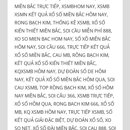
MIỀN BẮC TRỰC TIẾP, XSMBHOM NAY, XSMB
XSMN KẾT QUẢ XỔ SỐ MIỀN BẮC HÔM NAY,
RONG BẠCH KIM, THỐNG KÊ XSMB, XỔ SỐ
KIẾN THIẾT MIÊN BẮC, SOI CẦU MIỄN PHÍ 888,
XO SO MIEN BAC HOM NAY, SỔ XÔ MIÊN BẮC
HÔM NAY, SOI CẦU 666, TRỰC TIẾP KẾT QUẢ
XỔ SỐ MIỀN BẮC, CAU MB, RÔNG BẠCH KIM,
KẾT QUẢ XỔ SỐ KIẾN THIẾT MIỀN BẮC,
KQXSMB HÔM NAY, DỰ ĐOÁN SỐ DE HÔM
NAY, KẾT QUẢ XỔ SỐ MIỀN BẮC HÔM QUA, SOI
CAU XSMB, TOP RỒNG BẠCH KIM, XỔ SỐ HÔM
NAY MIỀN BẮC, SOI CÂU 366, XSMB TRỰC TIẾP,
XỔ SỐ HÔM QUA, RONG BACH KIM 666, XỔ SỐ
MB, KQ XSMB HÔM NAY, TRỰC TIẾP XSMB, SỐ
KẾT QUẢ GIẢI ĐẶC BIỆT, DỰ ĐOÁN XỔ SỐ, XO
SO NET, XỔ SỐ ĐÀI MIỀN BẮC, SOI CAU 888, SOI