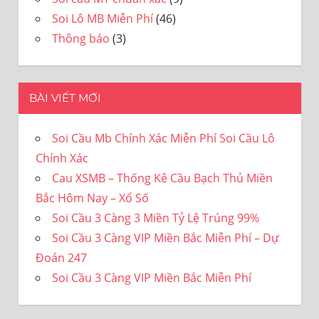
Soi Lô MB Miễn Phí
(46)
Thông báo
(3)
BÀI VIẾT MỚI
Soi Cầu Mb Chính Xác Miễn Phí Soi Cầu Lô
Chính Xác
Cau XSMB – Thống Kê Cầu Bạch Thủ Miền
Bắc Hôm Nay – Xổ Số
Soi Cầu 3 Càng 3 Miền Tỷ Lệ Trúng 99%
Soi Cầu 3 Càng VIP Miền Bắc Miễn Phí – Dự
Đoán 247
Soi Cầu 3 Càng VIP Miền Bắc Miễn Phí