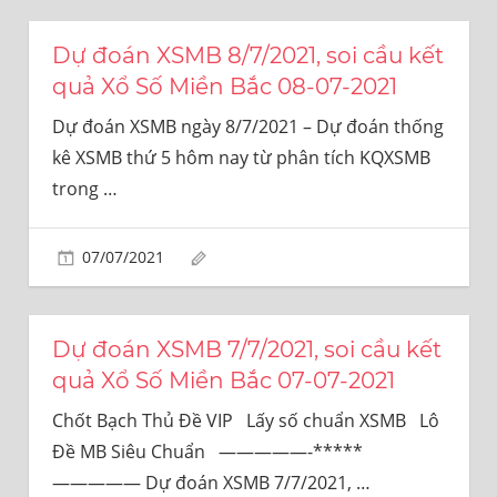
Dự đoán XSMB 8/7/2021, soi cầu kết
quả Xổ Số Miền Bắc 08-07-2021
Dự đoán XSMB ngày 8/7/2021 – Dự đoán thống
kê XSMB thứ 5 hôm nay từ phân tích KQXSMB
trong
…
07/07/2021
Dự đoán XSMB 7/7/2021, soi cầu kết
quả Xổ Số Miền Bắc 07-07-2021
Chốt Bạch Thủ Đề VIP Lấy số chuẩn XSMB Lô
Đề MB Siêu Chuẩn —————-*****
————— Dự đoán XSMB 7/7/2021,
…