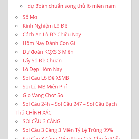
dự đoán chuẩn song thủ lô miền nam
Sổ Mơ
Kinh Nghiệm Lô Đề
Cách Ăn Lô Đề Chiều Nay
Hôm Nay Đánh Con Gì
Dự đoán KQXS 3 Miền
Lấy Số Đề Chuẩn
Lô Đẹp Hôm Nay
Soi Cầu Lô Đề XSMB
Soi Lô MB Miễn Phí
Gio Vang Chot So
Soi Cầu 24h – Soi Cầu 247 – Soi Cầu Bạch
Thủ CHÍNH XÁC
SOI CẦU 3 CÀNG
Soi Cầu 3 Càng 3 Miền Tỷ Lệ Trúng 99%
Soi Cầu 3 Càng Miền Nam Cực Chuẩn Miễn