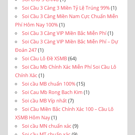
Soi Cầu 3 Càng 3 Miền Tỷ Lệ Trúng 99%
(1)
Soi Cầu 3 Càng Miền Nam Cực Chuẩn Miễn
Phí Hôm Nay 100%
(1)
Soi Cầu 3 Càng VIP Miền Bắc Miễn Phí
(1)
Soi Cầu 3 Càng VIP Miền Bắc Miễn Phí – Dự
Đoán 247
(1)
Soi Cầu Lô Đề XSMB
(64)
Soi Cầu Mb Chính Xác Miễn Phí Soi Cầu Lô
Chính Xác
(1)
Soi cầu MB chuẩn 100%
(15)
Soi Cau Mb Rong Bach Kim
(1)
Soi cầu MB Víp nhất
(7)
Soi Cầu Miền Bắc Chính Xác 100 – Cầu Lô
XSMB Hôm Nay
(1)
Soi cầu MN chuẩn xác
(9)
Soi cầu MT chuẩn xác
(9)