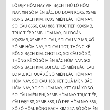
LÔ ĐẸP HÔM NAY VIP, BẠCH THỦ LÔ HÔM
NAY, XIN SỐ MIỀN BẮC, DU DOAN KQXS, XSMB
RONG BACH KIM, KQXS MIỀN BẮC HÔM NAY,
SOI CẦU 6666, CAU 888, TRUC TIEP KQXSMB,
TRỰC TIẾP XSMB HÔM NAY, DỰ ĐOÁN
KQXSMB, XSMB SOI CAU, SOI CAU VIP MB, XỔ
SỐ MB HÔM NAY, SOI CAU TOT, THỐNG KÊ
RỒNG BẠCH KIM, CHOT LO, SOI CẦU XỔ SỐ,
THỐNG KÊ XỔ SỐ MIỀN BẮC HÔM NAY, SOI
RỒNG BẠCH KIM, SOI CẦU LÔ MIỀN BẮC, CAU
LO MB, KẾT QUẢ XỔ SỐ MIỀN BẮC HÔM NAY
HÔM NAY, SOI CẦU 188, KẾT QUẢ MIỀN BẮC
HÔM NAY, XO SO HÔM NAY, KET QUẢ XỔ SỐ,
SOI CẦU MIỄN PHÍ, XSMB HÔM NAY TRỰC TIẾP,
CẦU ĐẸP 88, XSMB 888, LÔ ĐẸP HÔM NAY 666,
XỔ SỐ HÔM, RỒNG BẠCH KIM 247, SÔ XÔ MIÊN