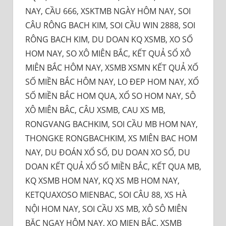
NAY, CẦU 666, XSKTMB NGÀY HÔM NAY, SOI
CÂU RÔNG BACH KIM, SOI CẦU WIN 2888, SOI
RÔNG BACH KIM, DU DOAN KQ XSMB, XO SỐ
HOM NAY, SO XÔ MIÊN BẮC, KẾT QUẢ SỔ XÔ
MIÊN BẮC HÔM NAY, XSMB XSMN KẾT QUẢ XỐ
SỐ MIỀN BẮC HÔM NAY, LO ĐEP HOM NAY, XỔ
SỐ MIỀN BẮC HOM QUA, XỔ SO HOM NAY, SÔ
XÔ MIÊN BÂC, CÂU XSMB, CAU XS MB,
RONGVANG BACHKIM, SOI CẦU MB HOM NAY,
THONGKE RONGBACHKIM, XS MIÊN BAC HOM
NAY, DU ĐOÁN XỔ SỐ, DU DOAN XO SỐ, DU
DOAN KẾT QUẢ XỔ SỐ MIỀN BẮC, KẾT QUA MB,
KQ XSMB HOM NAY, KQ XS MB HOM NAY,
KETQUAXOSO MIENBAC, SOI CÂU 88, XS HÀ
NỘI HOM NAY, SOI CẦU XS MB, XÔ SÔ MIÊN
BĂC NGAY HÔM NAY, XO MIEN BẮC, XSMB