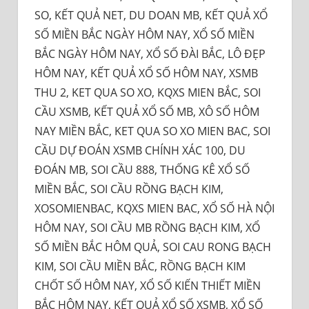
SO, KẾT QUẢ NET, DU DOAN MB, KẾT QUẢ XỔ
SỐ MIỀN BẮC NGÀY HÔM NAY, XỔ SỐ MIỀN
BẮC NGÀY HÔM NAY, XỔ SỐ ĐÀI BẮC, LÔ ĐẸP
HÔM NAY, KẾT QUẢ XỔ SỐ HÔM NAY, XSMB
THU 2, KET QUA SO XO, KQXS MIEN BẮC, SOI
CẦU XSMB, KẾT QUẢ XỔ SỐ MB, XÔ SỐ HÔM
NAY MIỀN BẮC, KET QUA SO XO MIEN BAC, SOI
CẦU DỰ ĐOÁN XSMB CHÍNH XÁC 100, DU
ĐOÁN MB, SOI CẦU 888, THỐNG KÊ XỔ SỐ
MIỀN BẮC, SOI CẦU RỒNG BẠCH KIM,
XOSOMIENBAC, KQXS MIEN BAC, XỔ SỐ HÀ NỘI
HÔM NAY, SOI CẦU MB RỒNG BẠCH KIM, XỔ
SỐ MIỀN BẮC HÔM QUẢ, SOI CAU RONG BẠCH
KIM, SOI CẦU MIỀN BẮC, RỒNG BẠCH KIM
CHỐT SỐ HÔM NAY, XỔ SỐ KIẾN THIẾT MIỀN
BẮC HÔM NAY, KẾT QUẢ XỔ SỐ XSMB, XỔ SỐ