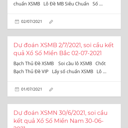
chuẩn XSMB Lô Đề MB Siêu Chuẩn Số
…
02/07/2021
Dự đoán XSMB 2/7/2021, soi cầu kết
quả Xổ Số Miền Bắc 02-07-2021
Bạch Thủ Đề XSMB Soi cầu lô XSMB Chốt
Bạch Thủ Đề VIP Lấy số chuẩn XSMB Lô
…
01/07/2021
Dự đoán XSMN 30/6/2021, soi cầu
kết quả Xổ Số Miền Nam 30-06-