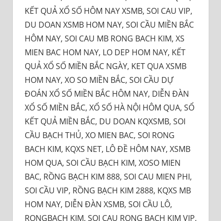
KẾT QUẢ XỔ SỐ HÔM NAY XSMB, SOI CAU VIP,
DU DOAN XSMB HOM NAY, SOI CẦU MIỀN BẮC
HÔM NAY, SOI CAU MB RONG BACH KIM, XS
MIEN BAC HOM NAY, LO DEP HOM NAY, KẾT
QUẢ XỔ SỐ MIỀN BẮC NGÀY, KET QUA XSMB
HOM NAY, XO SO MIỀN BẮC, SOI CẦU DỰ
ĐOÁN XỔ SỐ MIỀN BẮC HÔM NAY, DIỄN ĐÀN
XỔ SỐ MIỀN BẮC, XỔ SỐ HÀ NỘI HÔM QUA, SỔ
KẾT QUẢ MIỀN BẮC, DU DOAN KQXSMB, SOI
CẦU BẠCH THỦ, XO MIEN BAC, SOI RONG
BACH KIM, KQXS NET, LÔ ĐỀ HÔM NAY, XSMB
HOM QUA, SOI CẦU BẠCH KIM, XOSO MIEN
BAC, RỒNG BẠCH KIM 888, SOI CAU MIEN PHI,
SOI CẦU VIP, RỒNG BẠCH KIM 2888, KQXS MB
HOM NAY, DIỄN ĐÀN XSMB, SOI CẦU LÔ,
RONGBACH KIM, SOI CAU RONG BACH KIM VIP,