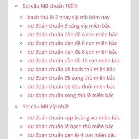
Soi cầu MB chuẩn 100%
bạch thủ lô 2 nháy víp mb hôm nay
dự đoán chuẩn 3 càng víp miền bắc
dự đoán chuẩn dàn đề 4 con miền bắc
dự đoán chuẩn dàn đề 6 con miền bắc
dự đoán chuẩn dàn đề 8 con miền bắc
dự đoán chuẩn dàn đề 10 con miền bắc
dự đoán chuẩn đề bạch thủ miền bắc
dự đoán chuẩn đề song thủ miền bắc
dự đoán chuẩn đề đầu đuôi miền bắc
dự đoán chuẩn song thủ lô miền bắc
Soi cầu MB Víp nhất
dự đoán chuẩn cặp 3 càng víp miền bắc
dự đoán chuẩn lô bạch thủ miền bắc
dự đoán chuẩn dàn lô 4 con miền bắc