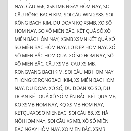
NAY, CẦU 666, XSKTMB NGÀY HÔM NAY, SOI
CÂU RÔNG BACH KIM, SOI CẦU WIN 2888, SOI
RÔNG BACH KIM, DU DOAN KQ XSMB, XO SỐ
HOM NAY, SO XÔ MIÊN BẮC, KẾT QUẢ SỔ XÔ
MIÊN BẮC HÔM NAY, XSMB XSMN KẾT QUẢ XỐ
SỐ MIỀN BẮC HÔM NAY, LO ĐEP HOM NAY, XỔ
SỐ MIỀN BẮC HOM QUA, XỔ SO HOM NAY, SÔ
XÔ MIÊN BÂC, CÂU XSMB, CAU XS MB,
RONGVANG BACHKIM, SOI CẦU MB HOM NAY,
THONGKE RONGBACHKIM, XS MIÊN BAC HOM
NAY, DU ĐOÁN XỔ SỐ, DU DOAN XO SỐ, DU
DOAN KẾT QUẢ XỔ SỐ MIỀN BẮC, KẾT QUA MB,
KQ XSMB HOM NAY, KQ XS MB HOM NAY,
KETQUAXOSO MIENBAC, SOI CÂU 88, XS HÀ
NỘI HOM NAY, SOI CẦU XS MB, XÔ SÔ MIÊN
BĂC NGAY HÔM NAY, XO MIEN BẮC, XSMB