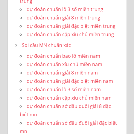
trung
dự đoán chuẩn lô 3 số miền trung
dự đoán chuẩn giải 8 miền trung
dự đoán chuẩn giải đặc biệt miền trung
dự đoán chuẩn cặp xíu chủ miền trung
Soi cầu MN chuẩn xác
dự đoán chuẩn bao lô miền nam
dự đoán chuẩn xíu chủ miền nam
dự đoán chuẩn giải 8 miền nam
dự đoán chuẩn giải đặc biệt miền nam
dự đoán chuẩn lô 3 số miền nam
dự đoán chuẩn cặp xíu chủ miền nam
dự đoán chuẩn sớ đầu đuôi giải 8 đặc
biệt mn
dự đoán chuẩn sớ đầu đuôi giải đặc biệt
mn