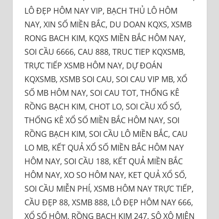
LÔ ĐẸP HÔM NAY VIP, BẠCH THỦ LÔ HÔM
NAY, XIN SỐ MIỀN BẮC, DU DOAN KQXS, XSMB
RONG BACH KIM, KQXS MIỀN BẮC HÔM NAY,
SOI CẦU 6666, CAU 888, TRUC TIEP KQXSMB,
TRỰC TIẾP XSMB HÔM NAY, DỰ ĐOÁN
KQXSMB, XSMB SOI CAU, SOI CAU VIP MB, XỔ
SỐ MB HÔM NAY, SOI CAU TOT, THỐNG KÊ
RỒNG BẠCH KIM, CHOT LO, SOI CẦU XỔ SỐ,
THỐNG KÊ XỔ SỐ MIỀN BẮC HÔM NAY, SOI
RỒNG BẠCH KIM, SOI CẦU LÔ MIỀN BẮC, CAU
LO MB, KẾT QUẢ XỔ SỐ MIỀN BẮC HÔM NAY
HÔM NAY, SOI CẦU 188, KẾT QUẢ MIỀN BẮC
HÔM NAY, XO SO HÔM NAY, KET QUẢ XỔ SỐ,
SOI CẦU MIỄN PHÍ, XSMB HÔM NAY TRỰC TIẾP,
CẦU ĐẸP 88, XSMB 888, LÔ ĐẸP HÔM NAY 666,
XỔ SỐ HÔM, RỒNG BẠCH KIM 247, SÔ XÔ MIÊN