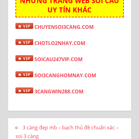
NHỮNG TRANG WEB SOI CẦU
UY TÍN KHÁC
CHUYENSOI3CANG.COM
CHOTLO2NHAY.COM
SOICAU247VIP.COM
SOI3CANGHOMNAY.COM
3CANGWIN288.COM
3 càng đẹp mb – bạch thủ đề chuẩn xác –
soi 3 càng