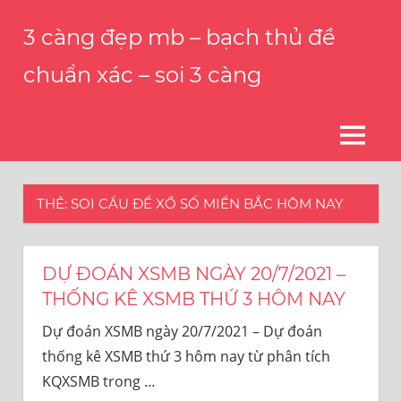
Skip
3 càng đẹp mb – bạch thủ đề
to
content
chuẩn xác – soi 3 càng
Chúng
tôi
tự
MENU
hào
là
sự
THẺ:
SOI CẦU ĐỀ XỔ SỐ MIỀN BẮC HÔM NAY
lựa
chọn
hàng
DỰ ĐOÁN XSMB NGÀY 20/7/2021 –
đầu
THỐNG KÊ XSMB THỨ 3 HÔM NAY
của
hàng
Dự đoán XSMB ngày 20/7/2021 – Dự đoán
ngàn
thống kê XSMB thứ 3 hôm nay từ phân tích
khách
hàng
KQXSMB trong
…
trên