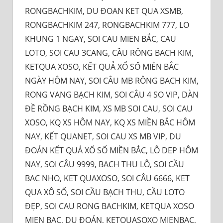
RONGBACHKIM, DU ĐOAN KET QUA XSMB,
RONGBACHKIM 247, RONGBACHKIM 777, LO
KHUNG 1 NGAY, SOI CAU MIEN BẮC, CAU
LOTO, SOI CAU 3CANG, CẦU RÔNG BACH KIM,
KETQUA XOSO, KẾT QUẢ XỔ SỐ MIÊN BẮC
NGÀY HÔM NAY, SOI CÂU MB RÔNG BACH KIM,
RONG VANG BẠCH KIM, SOI CÂU 4 SO VIP, DÀN
ĐỀ RỒNG BẠCH KIM, XS MB SOI CAU, SOI CAU
XOSO, KQ XS HÔM NAY, KQ XS MIỀN BẮC HÔM
NAY, KẾT QUANET, SOI CAU XS MB VIP, DU
ĐOÁN KẾT QUẢ XỔ SỐ MIỀN BẮC, LÔ DEP HÔM
NAY, SOI CÂU 9999, BACH THU LÔ, SOI CẦU
BAC NHO, KET QUAXOSO, SOI CÂU 6666, KET
QUA XÔ SỐ, SOI CẦU BẠCH THU, CẦU LOTO
ĐẸP, SOI CAU RONG BACHKIM, KETQUA XOSO
MIEN BAC, DU ĐOÁN, KETQUASOXO MIENBAC,