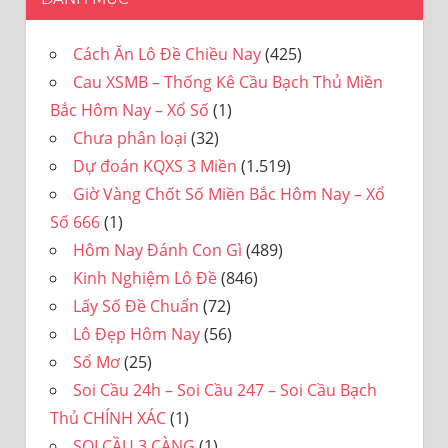
Cách Ăn Lô Đề Chiều Nay
(425)
Cau XSMB – Thống Kê Cầu Bạch Thủ Miền
Bắc Hôm Nay – Xổ Số
(1)
Chưa phân loại
(32)
Dự đoán KQXS 3 Miền
(1.519)
Giờ Vàng Chốt Số Miền Bắc Hôm Nay – Xổ
Số 666
(1)
Hôm Nay Đánh Con Gì
(489)
Kinh Nghiệm Lô Đề
(846)
Lấy Số Đề Chuẩn
(72)
Lô Đẹp Hôm Nay
(56)
Sổ Mơ
(25)
Soi Cầu 24h – Soi Cầu 247 – Soi Cầu Bạch
Thủ CHÍNH XÁC
(1)
SOI CẦU 3 CÀNG
(1)