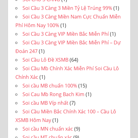
Soi Cầu 3 Càng 3 Miền Tỷ Lệ Trúng 99%
(1)
Soi Cầu 3 Càng Miền Nam Cực Chuẩn Miễn
Phí Hôm Nay 100%
(1)
Soi Cầu 3 Càng VIP Miền Bắc Miễn Phí
(1)
Soi Cầu 3 Càng VIP Miền Bắc Miễn Phí – Dự
Đoán 247
(1)
Soi Cầu Lô Đề XSMB
(64)
Soi Cầu Mb Chính Xác Miễn Phí Soi Cầu Lô
Chính Xác
(1)
Soi cầu MB chuẩn 100%
(15)
Soi Cau Mb Rong Bach Kim
(1)
Soi cầu MB Víp nhất
(7)
Soi Cầu Miền Bắc Chính Xác 100 – Cầu Lô
XSMB Hôm Nay
(1)
Soi cầu MN chuẩn xác
(9)
Soi cầu MT chuẩn xác
(9)