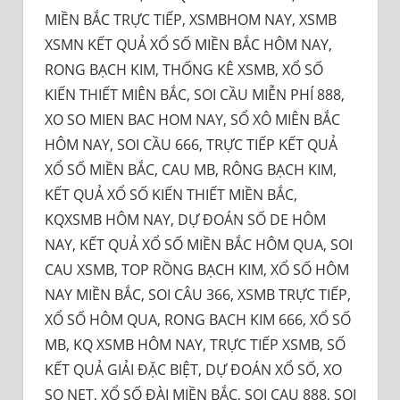
MIỀN BẮC TRỰC TIẾP, XSMBHOM NAY, XSMB
XSMN KẾT QUẢ XỔ SỐ MIỀN BẮC HÔM NAY,
RONG BẠCH KIM, THỐNG KÊ XSMB, XỔ SỐ
KIẾN THIẾT MIÊN BẮC, SOI CẦU MIỄN PHÍ 888,
XO SO MIEN BAC HOM NAY, SỔ XÔ MIÊN BẮC
HÔM NAY, SOI CẦU 666, TRỰC TIẾP KẾT QUẢ
XỔ SỐ MIỀN BẮC, CAU MB, RÔNG BẠCH KIM,
KẾT QUẢ XỔ SỐ KIẾN THIẾT MIỀN BẮC,
KQXSMB HÔM NAY, DỰ ĐOÁN SỐ DE HÔM
NAY, KẾT QUẢ XỔ SỐ MIỀN BẮC HÔM QUA, SOI
CAU XSMB, TOP RỒNG BẠCH KIM, XỔ SỐ HÔM
NAY MIỀN BẮC, SOI CÂU 366, XSMB TRỰC TIẾP,
XỔ SỐ HÔM QUA, RONG BACH KIM 666, XỔ SỐ
MB, KQ XSMB HÔM NAY, TRỰC TIẾP XSMB, SỐ
KẾT QUẢ GIẢI ĐẶC BIỆT, DỰ ĐOÁN XỔ SỐ, XO
SO NET, XỔ SỐ ĐÀI MIỀN BẮC, SOI CAU 888, SOI