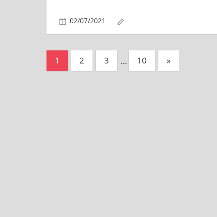
02/07/2021
Phân
Next
1
2
3
…
10
»
Posts
trang
bài
viết