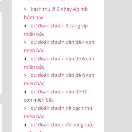
bạch thủ lô 2 nháy víp mb
hôm nay
dự đoán chuẩn 3 càng víp
miền bắc
dự đoán chuẩn dàn đề 4 con
miền bắc
dự đoán chuẩn dàn đề 6 con
miền bắc
dự đoán chuẩn dàn đề 8 con
miền bắc
dự đoán chuẩn dàn đề 10
con miền bắc
dự đoán chuẩn đề bạch thủ
miền bắc
dự đoán chuẩn đề song thủ