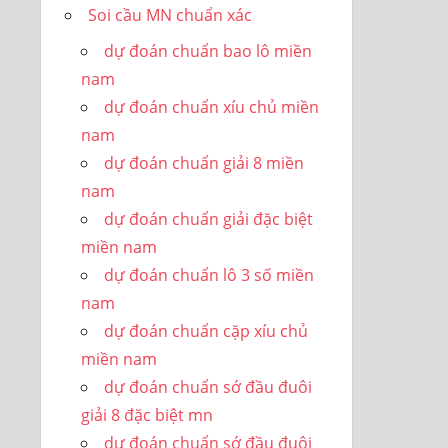
Soi cầu MN chuẩn xác
dự đoán chuẩn bao lô miền
nam
dự đoán chuẩn xíu chủ miền
nam
dự đoán chuẩn giải 8 miền
nam
dự đoán chuẩn giải đặc biệt
miền nam
dự đoán chuẩn lô 3 số miền
nam
dự đoán chuẩn cặp xíu chủ
miền nam
dự đoán chuẩn sớ đầu đuôi
giải 8 đặc biệt mn
dự đoán chuẩn sớ đầu đuôi