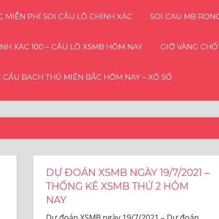
C MIỄN PHÍ SOI CẦU LÔ CHÍNH XÁC
SOI CAU MB RON
ÍNH XÁC 100 – CẦU LÔ XSMB HÔM NAY
GIỜ VÀNG CHỐT
 CẦU BẠCH THỦ MIỀN BẮC HÔM NAY – XỔ SỐ
DỰ ĐOÁN XSMB NGÀY 19/7/2021 –
THỐNG KÊ XSMB THỨ 2 HÔM
NAY
Dự đoán XSMB ngày 19/7/2021 – Dự đoán