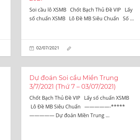
Soi cầu lô XSMB Chốt Bạch Thủ Đề VIP Lấy
số chuẩn XSMB Lô Đề MB Siêu Chuẩn Số
…
02/07/2021
Dự đoán Soi cầu Miền Trung
3/7/2021 (Thứ 7 – 03/07/2021)
Chốt Bạch Thủ Đề VIP Lấy số chuẩn XSMB
Lô Đề MB Siêu Chuẩn —————-*****
————— Dự đoán Miền Trung
…