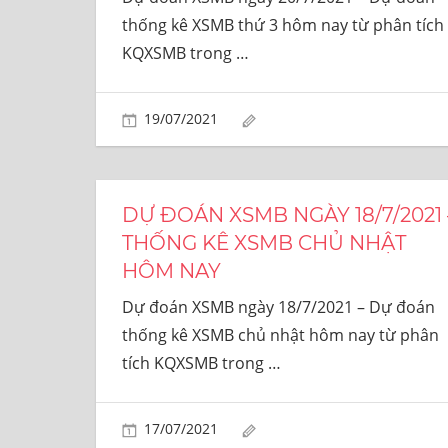
ngàn
thống kê XSMB thứ 3 hôm nay từ phân tích
khách
KQXSMB trong
…
hàng
trên
cả
19/07/2021
nước.
DỰ ĐOÁN XSMB NGÀY 18/7/2021 
THỐNG KÊ XSMB CHỦ NHẬT
HÔM NAY
Dự đoán XSMB ngày 18/7/2021 – Dự đoán
thống kê XSMB chủ nhật hôm nay từ phân
tích KQXSMB trong
…
17/07/2021