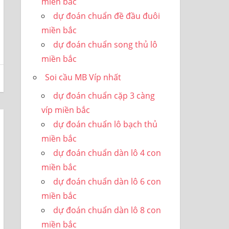
miền bắc
dự đoán chuẩn đề đầu đuôi
miền bắc
dự đoán chuẩn song thủ lô
miền bắc
Soi cầu MB Víp nhất
dự đoán chuẩn cặp 3 càng
víp miền bắc
dự đoán chuẩn lô bạch thủ
miền bắc
dự đoán chuẩn dàn lô 4 con
miền bắc
dự đoán chuẩn dàn lô 6 con
miền bắc
dự đoán chuẩn dàn lô 8 con
miền bắc