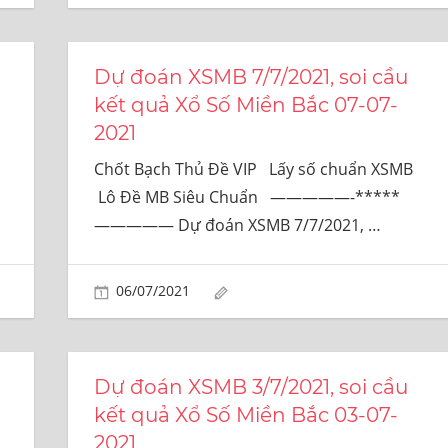
Dự đoán XSMB 7/7/2021, soi cầu
kết quả Xổ Số Miền Bắc 07-07-
2021
Chốt Bạch Thủ Đề VIP Lấy số chuẩn XSMB
Lô Đề MB Siêu Chuẩn —————-*****
————— Dự đoán XSMB 7/7/2021,
…
06/07/2021
Dự đoán XSMB 3/7/2021, soi cầu
kết quả Xổ Số Miền Bắc 03-07-
2021