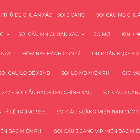
H THỦ ĐỀ CHUẨN XÁC – SOI 3 CÀNG
SOI CẦU MB CHU
ÁC
SOI CẦU MN CHUẨN XÁC
SỔ MƠ
KINH N
 NAY
HÔM NAY ĐÁNH CON GÌ
DỰ ĐOÁN KQXS 3 M
SOI CẦU LÔ ĐỀ XSMB
SOI LÔ MB MIỄN PHÍ
GIO V
U 247 – SOI CẦU BẠCH THỦ CHÍNH XÁC
SOI CẦU 3 CÀN
N TỶ LỆ TRÚNG 99%
SOI CẦU 3 CÀNG MIỀN NAM CỰC 
IỀN BẮC MIỄN PHÍ
SOI CẦU 3 CÀNG VIP MIỀN BẮC MIỄ