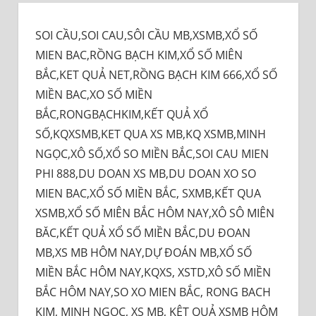
SOI CẦU,SOI CAU,SÔI CẦU MB,XSMB,XỔ SỐ
MIEN BAC,RỒNG BẠCH KIM,XỔ SỐ MIÊN
BẮC,KET QUẢ NET,RỒNG BẠCH KIM 666,XỔ SỐ
MIỀN BAC,XO SỐ MIỀN
BẮC,RONGBẠCHKIM,KẾT QUẢ XỔ
SỐ,KQXSMB,KET QUA XS MB,KQ XSMB,MINH
NGỌC,XÔ SỐ,XỔ SO MIỀN BẮC,SOI CAU MIEN
PHI 888,DU DOAN XS MB,DU DOAN XO SO
MIEN BAC,XỔ SỐ MIỀN BẮC, SXMB,KẾT QUA
XSMB,XỔ SỐ MIÊN BẮC HÔM NAY,XÔ SÔ MIÊN
BĂC,KẾT QUẢ XỔ SỐ MIỀN BẮC,DU ĐOAN
MB,XS MB HÔM NAY,DỰ ĐOÁN MB,XỔ SỐ
MIỀN BẮC HÔM NAY,KQXS, XSTD,XÔ SỐ MIỀN
BẮC HÔM NAY,SO XO MIEN BẮC, RONG BACH
KIM, MINH NGOC, XS MB, KÊT QUẢ XSMB HÔM