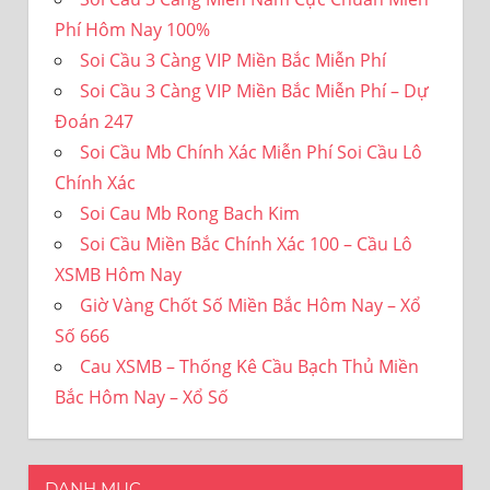
Phí Hôm Nay 100%
Soi Cầu 3 Càng VIP Miền Bắc Miễn Phí
Soi Cầu 3 Càng VIP Miền Bắc Miễn Phí – Dự
Đoán 247
Soi Cầu Mb Chính Xác Miễn Phí Soi Cầu Lô
Chính Xác
Soi Cau Mb Rong Bach Kim
Soi Cầu Miền Bắc Chính Xác 100 – Cầu Lô
XSMB Hôm Nay
Giờ Vàng Chốt Số Miền Bắc Hôm Nay – Xổ
Số 666
Cau XSMB – Thống Kê Cầu Bạch Thủ Miền
Bắc Hôm Nay – Xổ Số
DANH MỤC