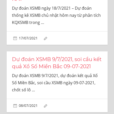
Dự đoán XSMB ngày 18/7/2021 – Dự đoán
thống kê XSMB chủ nhật hôm nay từ phân tích
KQXSMB trong
…
17/07/2021
Dự đoán XSMB 9/7/2021, soi cầu kết
quả Xổ Số Miền Bắc 09-07-2021
Dự đoán XSMB 9/7/2021, dự đoán kết quả Xổ
Số Miền Bắc, soi cầu XSMB ngày 09-07-2021,
chốt số lô
…
08/07/2021