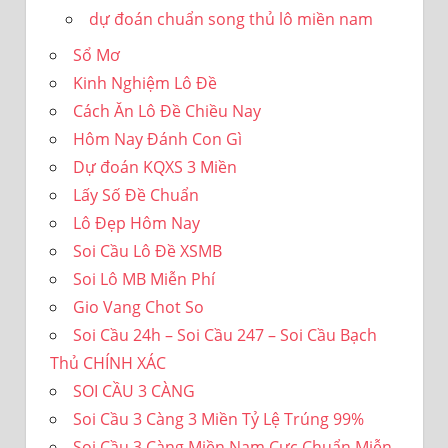
dự đoán chuẩn song thủ lô miền nam
Sổ Mơ
Kinh Nghiệm Lô Đề
Cách Ăn Lô Đề Chiều Nay
Hôm Nay Đánh Con Gì
Dự đoán KQXS 3 Miền
Lấy Số Đề Chuẩn
Lô Đẹp Hôm Nay
Soi Cầu Lô Đề XSMB
Soi Lô MB Miễn Phí
Gio Vang Chot So
Soi Cầu 24h – Soi Cầu 247 – Soi Cầu Bạch
Thủ CHÍNH XÁC
SOI CẦU 3 CÀNG
Soi Cầu 3 Càng 3 Miền Tỷ Lệ Trúng 99%
Soi Cầu 3 Càng Miền Nam Cực Chuẩn Miễn