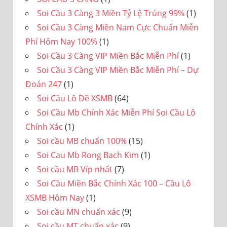
Soi Cầu 3 Càng 3 Miền Tỷ Lệ Trúng 99%
(1)
Soi Cầu 3 Càng Miền Nam Cực Chuẩn Miễn
Phí Hôm Nay 100%
(1)
Soi Cầu 3 Càng VIP Miền Bắc Miễn Phí
(1)
Soi Cầu 3 Càng VIP Miền Bắc Miễn Phí – Dự
Đoán 247
(1)
Soi Cầu Lô Đề XSMB
(64)
Soi Cầu Mb Chính Xác Miễn Phí Soi Cầu Lô
Chính Xác
(1)
Soi cầu MB chuẩn 100%
(15)
Soi Cau Mb Rong Bach Kim
(1)
Soi cầu MB Víp nhất
(7)
Soi Cầu Miền Bắc Chính Xác 100 – Cầu Lô
XSMB Hôm Nay
(1)
Soi cầu MN chuẩn xác
(9)
Soi cầu MT chuẩn xác
(9)