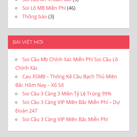
Soi Lô MB Miễn Phí
(46)
Thông báo
(3)
BÀI VIẾT MỚI
Soi Cầu Mb Chính Xác Miễn Phí Soi Cầu Lô
Chính Xác
Cau XSMB – Thống Kê Cầu Bạch Thủ Miền
Bắc Hôm Nay – Xổ Số
Soi Cầu 3 Càng 3 Miền Tỷ Lệ Trúng 99%
Soi Cầu 3 Càng VIP Miền Bắc Miễn Phí – Dự
Đoán 247
Soi Cầu 3 Càng VIP Miền Bắc Miễn Phí