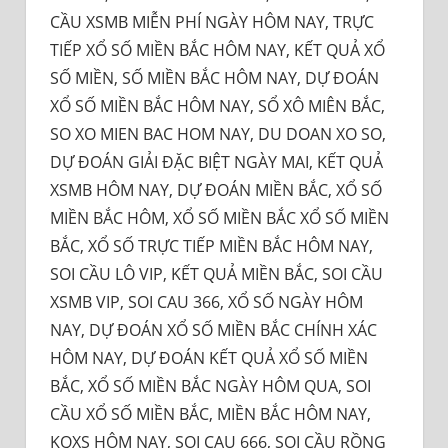
CẦU XSMB MIỄN PHÍ NGÀY HÔM NAY, TRỰC
TIẾP XỔ SỐ MIỀN BẮC HÔM NAY, KẾT QUẢ XỔ
SỐ MIỀN, SỐ MIỀN BẮC HÔM NAY, DỰ ĐOÁN
XỔ SỐ MIỀN BẮC HÔM NAY, SỔ XÔ MIÊN BẮC,
SO XO MIEN BAC HOM NAY, DU DOAN XO SO,
DỰ ĐOÁN GIẢI ĐẶC BIỆT NGÀY MAI, KẾT QUẢ
XSMB HÔM NAY, DỰ ĐOÁN MIỀN BẮC, XỔ SỐ
MIỀN BẮC HÔM, XỔ SỐ MIỀN BẮC XỔ SỐ MIỀN
BẮC, XỔ SỐ TRỰC TIẾP MIỀN BẮC HÔM NAY,
SOI CẦU LÔ VIP, KẾT QUẢ MIỀN BẮC, SOI CẦU
XSMB VIP, SOI CAU 366, XỔ SỐ NGÀY HÔM
NAY, DỰ ĐOÁN XỔ SỐ MIỀN BẮC CHÍNH XÁC
HÔM NAY, DỰ ĐOÁN KẾT QUẢ XỔ SỐ MIỀN
BẮC, XỔ SỐ MIỀN BẮC NGÀY HÔM QUA, SOI
CẦU XỔ SỐ MIỀN BẮC, MIỀN BẮC HÔM NAY,
KQXS HÔM NAY, SOI CAU 666, SOI CẦU RỒNG