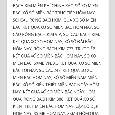
BẠCH KIM MIỄN PHÍ CHÍNH XÁC, SỐ SO MIEN
BAC, XỔ SỐ MIỀN BẮC TRỰC TIẾP HÔM NAY,
SOI CAU RONG BACH KIM, QUẢ XỔ SỐ MIỀN
BẮC, KET QUA XO SO MIEN BAC HOM NAY, SOI
CẦU RỒNG BẠCH KIM VIP, SOI CAU BACH KIM,
KET QUA XO SO HOM NAY, XỔ SỐ ĐÀI BẮC
HÔM NAY, RỒNG BẠCH KIM 777, TRỰC TIẾP
KẾT QUẢ XỔ SỐ MIỀN BẮC HÔM NAY, SO XO
MIỀN BẮC, SXMB VN, XO KET QUA, XỔ SỐ MIỀN
BẮC TỐI NAY, SOICAU247, KET QUA SO XO
MIEN BAC HOM NAY, XỔ SỐ MIỀN NAM MIỀN
BẮC, XỔ SỐ KIẾN THIẾT MIỀN BẮC NGÀY HÔM
NAY, KẾT QUẢ XỔ SỐ MIỀN BẮC NGÀY HÔM
QUA, RONG BACH KIM 888, KẾT QUẢ XỔ SỐ
KIẾN THIẾT MIỀN BẮC HÔM NAY, CẶP LÔ ĐẸP
HÔM NAY, XS MB HOM NAY, XSMB HÔM QUA,