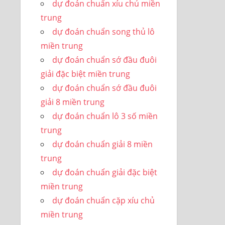
dự đoán chuẩn xíu chủ miền
trung
dự đoán chuẩn song thủ lô
miền trung
dự đoán chuẩn sớ đầu đuôi
giải đặc biệt miền trung
dự đoán chuẩn sớ đầu đuôi
giải 8 miền trung
dự đoán chuẩn lô 3 số miền
trung
dự đoán chuẩn giải 8 miền
trung
dự đoán chuẩn giải đặc biệt
miền trung
dự đoán chuẩn cặp xíu chủ
miền trung