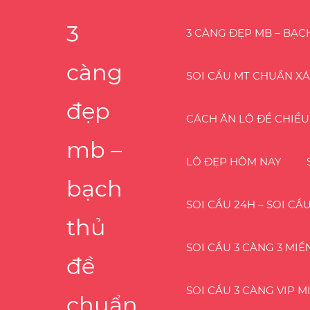
Skip
3
to
3 CÀNG ĐẸP MB – BẠC
content
càng
SOI CẦU MT CHUẨN X
đẹp
CÁCH ĂN LÔ ĐỀ CHIỀU
mb –
LÔ ĐẸP HÔM NAY
bạch
SOI CẦU 24H – SOI CẦ
thủ
SOI CẦU 3 CÀNG 3 MIỀ
đề
SOI CẦU 3 CÀNG VIP M
chuẩn