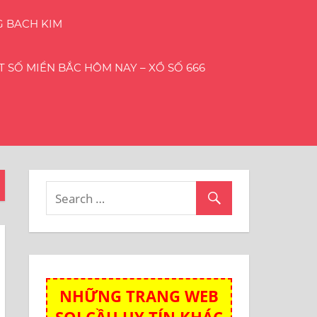
G BACH KIM
 SỐ MIỀN BẮC HÔM NAY – XỔ SỐ 666
NHỮNG TRANG WEB
SOI CẦU UY TÍN KHÁC