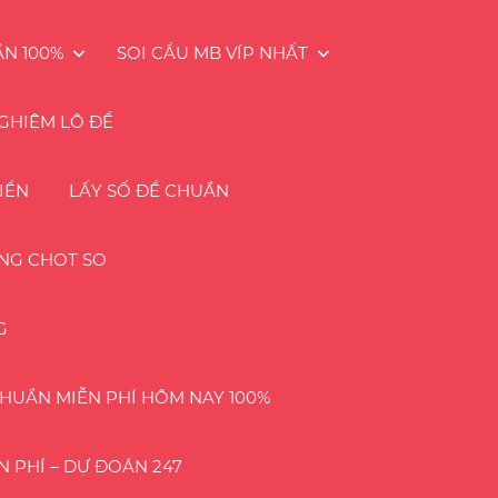
ẨN 100%
SOI CẦU MB VÍP NHẤT
GHIỆM LÔ ĐỀ
IỀN
LẤY SỐ ĐỀ CHUẨN
ANG CHOT SO
G
CHUẨN MIỄN PHÍ HÔM NAY 100%
N PHÍ – DỰ ĐOÁN 247