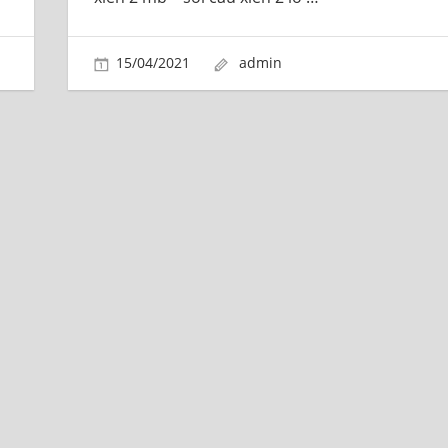
15/04/2021
admin