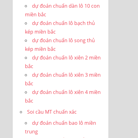
dự đoán chuẩn dàn lô 10 con
miền bắc
dự đoán chuẩn lô bạch thủ
kép miền bắc
dự đoán chuẩn lô song thủ
kép miền bắc
dự đoán chuẩn lô xiên 2 miền
bắc
dự đoán chuẩn lô xiên 3 miền
bắc
dự đoán chuẩn lô xiên 4 miền
bắc
Soi cầu MT chuẩn xác
dự đoán chuẩn bao lô miền
trung