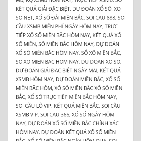
KẾT QUẢ GIẢI ĐẶC BIỆT, DỰ ĐOÁN XỔ SỐ, XO
SO NET, XỔ SỐ ĐÀI MIỀN BẮC, SOI CAU 888, SOI
CẦU XSMB MIỄN PHÍ NGÀY HÔM NAY, TRỰC
TIẾP XỔ SỐ MIỀN BẮC HÔM NAY, KẾT QUẢ XỔ
SỐ MIỀN, SỐ MIỀN BẮC HÔM NAY, DỰ ĐOÁN
XỔ SỐ MIỀN BẮC HÔM NAY, SỔ XÔ MIÊN BẮC,
SO XO MIEN BAC HOM NAY, DU DOAN XO SO,
DỰ ĐOÁN GIẢI ĐẶC BIỆT NGÀY MAI, KẾT QUẢ
XSMB HÔM NAY, DỰ ĐOÁN MIỀN BẮC, XỔ SỐ
MIỀN BẮC HÔM, XỔ SỐ MIỀN BẮC XỔ SỐ MIỀN
BẮC, XỔ SỐ TRỰC TIẾP MIỀN BẮC HÔM NAY,
SOI CẦU LÔ VIP, KẾT QUẢ MIỀN BẮC, SOI CẦU
XSMB VIP, SOI CAU 366, XỔ SỐ NGÀY HÔM
NAY, DỰ ĐOÁN XỔ SỐ MIỀN BẮC CHÍNH XÁC
HÔM NAY, DỰ ĐOÁN KẾT QUẢ XỔ SỐ MIỀN
BẮC, XỔ SỐ MIỀN BẮC NGÀY HÔM QUA, SOI