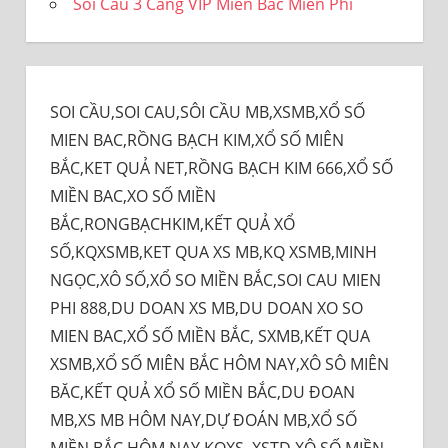
Soi Cầu 3 Càng VIP Miền Bắc Miễn Phí
SOI CẦU,SOI CAU,SÔI CẦU MB,XSMB,XỔ SỐ
MIEN BAC,RỒNG BẠCH KIM,XỔ SỐ MIÊN
BẮC,KET QUẢ NET,RỒNG BẠCH KIM 666,XỔ SỐ
MIỀN BAC,XO SỐ MIỀN
BẮC,RONGBẠCHKIM,KẾT QUẢ XỔ
SỐ,KQXSMB,KET QUA XS MB,KQ XSMB,MINH
NGỌC,XÔ SỐ,XỔ SO MIỀN BẮC,SOI CAU MIEN
PHI 888,DU DOAN XS MB,DU DOAN XO SO
MIEN BAC,XỔ SỐ MIỀN BẮC, SXMB,KẾT QUA
XSMB,XỔ SỐ MIÊN BẮC HÔM NAY,XÔ SÔ MIÊN
BĂC,KẾT QUẢ XỔ SỐ MIỀN BẮC,DU ĐOAN
MB,XS MB HÔM NAY,DỰ ĐOÁN MB,XỔ SỐ
MIỀN BẮC HÔM NAY,KQXS, XSTD,XÔ SỐ MIỀN