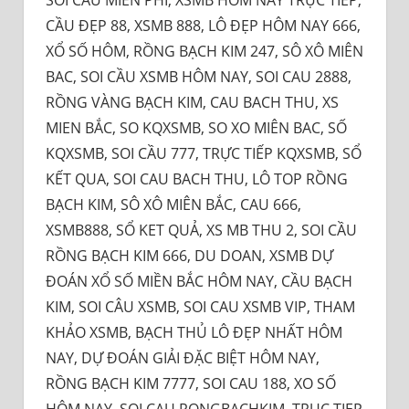
CẦU ĐẸP 88, XSMB 888, LÔ ĐẸP HÔM NAY 666,
XỔ SỐ HÔM, RỒNG BẠCH KIM 247, SÔ XÔ MIÊN
BAC, SOI CẦU XSMB HÔM NAY, SOI CAU 2888,
RỒNG VÀNG BẠCH KIM, CAU BACH THU, XS
MIEN BẮC, SO KQXSMB, SO XO MIÊN BAC, SỐ
KQXSMB, SOI CẦU 777, TRỰC TIẾP KQXSMB, SỔ
KẾT QUA, SOI CAU BACH THU, LÔ TOP RỒNG
BẠCH KIM, SÔ XÔ MIÊN BẮC, CAU 666,
XSMB888, SỔ KET QUẢ, XS MB THU 2, SOI CẦU
RỒNG BẠCH KIM 666, DU DOAN, XSMB DỰ
ĐOÁN XỔ SỐ MIỀN BẮC HÔM NAY, CẦU BẠCH
KIM, SOI CÂU XSMB, SOI CAU XSMB VIP, THAM
KHẢO XSMB, BẠCH THỦ LÔ ĐẸP NHẤT HÔM
NAY, DỰ ĐOÁN GIẢI ĐẶC BIỆT HÔM NAY,
RỒNG BẠCH KIM 7777, SOI CAU 188, XO SỐ
HÔM NAY, SOI CAU RONGBACHKIM, TRUC TIEP