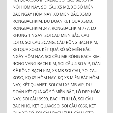
NỘI HOM NAY, SOI CẦU XS MB, XÔ SÔ MIÊN
BĂC NGAY HÔM NAY, XO MIEN BẮC, XSMB
RONGBACHKIM, DU ĐOAN KET QUA XSMB,
RONGBACHKIM 247, RONGBACHKIM 777, LO
KHUNG 1 NGAY, SOI CAU MIEN BẮC, CAU
LOTO, SOI CAU 3CANG, CẦU RÔNG BACH KIM,
KETQUA XOSO, KẾT QUẢ XỔ SỐ MIÊN BẮC
NGÀY HÔM NAY, SOI CÂU MB RÔNG BACH KIM,
RONG VANG BẠCH KIM, SOI CÂU 4 SO VIP, DÀN
ĐỀ RỒNG BẠCH KIM, XS MB SOI CAU, SOI CAU
XOSO, KQ XS HÔM NAY, KQ XS MIỀN BẮC HÔM
NAY, KẾT QUANET, SOI CAU XS MB VIP, DU
ĐOÁN KẾT QUẢ XỔ SỐ MIỀN BẮC, LÔ DEP HÔM
NAY, SOI CÂU 9999, BACH THU LÔ, SOI CẦU
BAC NHO, KET QUAXOSO, SOI CÂU 6666, KET
QUA XÔ SỐ, SOI CẦU BẠCH THU, CẦU LOTO