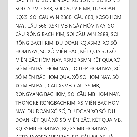
SOI CAU VIP 888, SOI CẦU VIP MB, DỰ ĐOÁN
KQXS, SOI CAU WIN 2888, CẦU 888, XOSO HOM
NAY, CẦU 666, XSKTMB NGÀY HÔM NAY, SOI
CÂU RÔNG BACH KIM, SOI CẦU WIN 2888, SOI
RÔNG BACH KIM, DU DOAN KQ XSMB, XO SỐ
HOM NAY, SO XÔ MIÊN BẮC, KẾT QUẢ SỔ XÔ
MIÊN BẮC HÔM NAY, XSMB XSMN KẾT QUẢ XỐ
SỐ MIỀN BẮC HÔM NAY, LO ĐEP HOM NAY, XỔ
SỐ MIỀN BẮC HOM QUA, XỔ SO HOM NAY, SÔ
XÔ MIÊN BÂC, CÂU XSMB, CAU XS MB,
RONGVANG BACHKIM, SOI CẦU MB HOM NAY,
THONGKE RONGBACHKIM, XS MIÊN BAC HOM
NAY, DU ĐOÁN XỔ SỐ, DU DOAN XO SỐ, DU
DOAN KẾT QUẢ XỔ SỐ MIỀN BẮC, KẾT QUA MB,
KQ XSMB HOM NAY, KQ XS MB HOM NAY,
KETQUAXOSO MIENBAC, SOI CÂU 88, XS HÀ