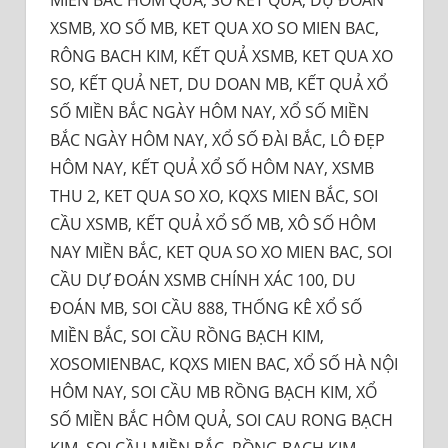
XSMB, XO SỐ MB, KET QUA XO SO MIEN BAC,
RÔNG BACH KIM, KẾT QUẢ XSMB, KET QUA XO
SO, KẾT QUẢ NET, DU DOAN MB, KẾT QUẢ XỔ
SỐ MIỀN BẮC NGÀY HÔM NAY, XỔ SỐ MIỀN
BẮC NGÀY HÔM NAY, XỔ SỐ ĐÀI BẮC, LÔ ĐẸP
HÔM NAY, KẾT QUẢ XỔ SỐ HÔM NAY, XSMB
THU 2, KET QUA SO XO, KQXS MIEN BẮC, SOI
CẦU XSMB, KẾT QUẢ XỔ SỐ MB, XÔ SỐ HÔM
NAY MIỀN BẮC, KET QUA SO XO MIEN BAC, SOI
CẦU DỰ ĐOÁN XSMB CHÍNH XÁC 100, DU
ĐOÁN MB, SOI CẦU 888, THỐNG KÊ XỔ SỐ
MIỀN BẮC, SOI CẦU RỒNG BẠCH KIM,
XOSOMIENBAC, KQXS MIEN BAC, XỔ SỐ HÀ NỘI
HÔM NAY, SOI CẦU MB RỒNG BẠCH KIM, XỔ
SỐ MIỀN BẮC HÔM QUẢ, SOI CAU RONG BẠCH
KIM, SOI CẦU MIỀN BẮC, RỒNG BẠCH KIM