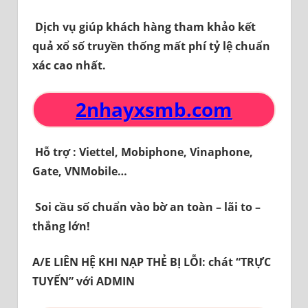
Dịch vụ giúp khách hàng tham khảo kết
quả xổ số truyền thống mất phí tỷ lệ chuẩn
xác cao nhất.
2nhayxsmb.com
Hỗ trợ : Viettel, Mobiphone, Vinaphone,
Gate, VNMobile…
Soi cầu số chuẩn vào bờ an toàn – lãi to –
thắng lớn!
A/E LIÊN HỆ KHI NẠP THẺ BỊ LỖI: chát “TRỰC
TUYẾN” với ADMIN