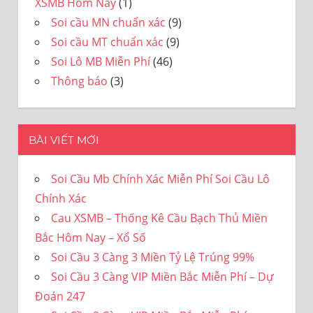
XSMB Hôm Nay
(1)
Soi cầu MN chuẩn xác
(9)
Soi cầu MT chuẩn xác
(9)
Soi Lô MB Miễn Phí
(46)
Thông báo
(3)
BÀI VIẾT MỚI
Soi Cầu Mb Chính Xác Miễn Phí Soi Cầu Lô
Chính Xác
Cau XSMB – Thống Kê Cầu Bạch Thủ Miền
Bắc Hôm Nay – Xổ Số
Soi Cầu 3 Càng 3 Miền Tỷ Lệ Trúng 99%
Soi Cầu 3 Càng VIP Miền Bắc Miễn Phí – Dự
Đoán 247