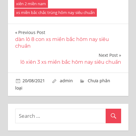
xiên 2 miền nam
xs miền bắc chắc trúng hôm nay siêu chuẩn
Điều
Previous Post
dàn lô 8 con xs miền bắc hôm nay siêu
hướng
chuẩn
bài
Next Post
lô xiên 3 xs miền bắc hôm nay siêu chuẩn
viết
20/08/2021
admin
Chưa phân
loại