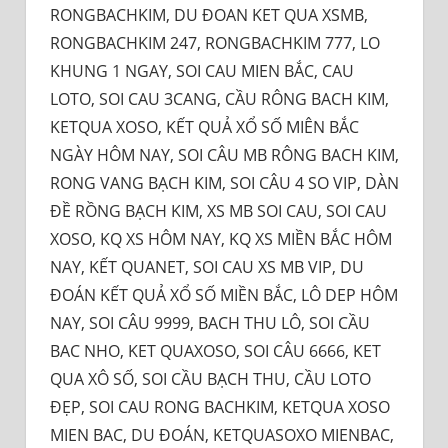
RONGBACHKIM, DU ĐOAN KET QUA XSMB,
RONGBACHKIM 247, RONGBACHKIM 777, LO
KHUNG 1 NGAY, SOI CAU MIEN BẮC, CAU
LOTO, SOI CAU 3CANG, CẦU RÔNG BACH KIM,
KETQUA XOSO, KẾT QUẢ XỔ SỐ MIÊN BẮC
NGÀY HÔM NAY, SOI CÂU MB RÔNG BACH KIM,
RONG VANG BẠCH KIM, SOI CÂU 4 SO VIP, DÀN
ĐỀ RỒNG BẠCH KIM, XS MB SOI CAU, SOI CAU
XOSO, KQ XS HÔM NAY, KQ XS MIỀN BẮC HÔM
NAY, KẾT QUANET, SOI CAU XS MB VIP, DU
ĐOÁN KẾT QUẢ XỔ SỐ MIỀN BẮC, LÔ DEP HÔM
NAY, SOI CÂU 9999, BACH THU LÔ, SOI CẦU
BAC NHO, KET QUAXOSO, SOI CÂU 6666, KET
QUA XÔ SỐ, SOI CẦU BẠCH THU, CẦU LOTO
ĐẸP, SOI CAU RONG BACHKIM, KETQUA XOSO
MIEN BAC, DU ĐOÁN, KETQUASOXO MIENBAC,