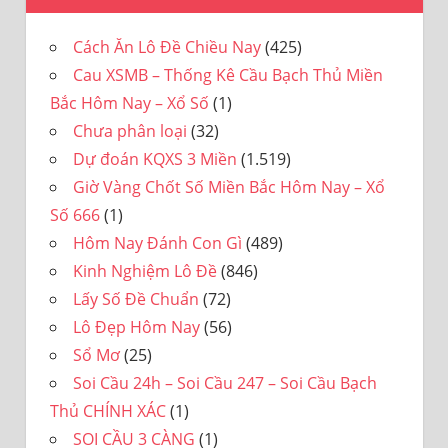
Cách Ăn Lô Đề Chiều Nay
(425)
Cau XSMB – Thống Kê Cầu Bạch Thủ Miền
Bắc Hôm Nay – Xổ Số
(1)
Chưa phân loại
(32)
Dự đoán KQXS 3 Miền
(1.519)
Giờ Vàng Chốt Số Miền Bắc Hôm Nay – Xổ
Số 666
(1)
Hôm Nay Đánh Con Gì
(489)
Kinh Nghiệm Lô Đề
(846)
Lấy Số Đề Chuẩn
(72)
Lô Đẹp Hôm Nay
(56)
Sổ Mơ
(25)
Soi Cầu 24h – Soi Cầu 247 – Soi Cầu Bạch
Thủ CHÍNH XÁC
(1)
SOI CẦU 3 CÀNG
(1)