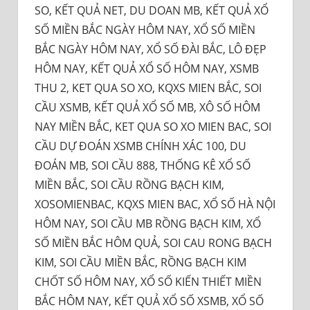
SO, KẾT QUẢ NET, DU DOAN MB, KẾT QUẢ XỔ
SỐ MIỀN BẮC NGÀY HÔM NAY, XỔ SỐ MIỀN
BẮC NGÀY HÔM NAY, XỔ SỐ ĐÀI BẮC, LÔ ĐẸP
HÔM NAY, KẾT QUẢ XỔ SỐ HÔM NAY, XSMB
THU 2, KET QUA SO XO, KQXS MIEN BẮC, SOI
CẦU XSMB, KẾT QUẢ XỔ SỐ MB, XÔ SỐ HÔM
NAY MIỀN BẮC, KET QUA SO XO MIEN BAC, SOI
CẦU DỰ ĐOÁN XSMB CHÍNH XÁC 100, DU
ĐOÁN MB, SOI CẦU 888, THỐNG KÊ XỔ SỐ
MIỀN BẮC, SOI CẦU RỒNG BẠCH KIM,
XOSOMIENBAC, KQXS MIEN BAC, XỔ SỐ HÀ NỘI
HÔM NAY, SOI CẦU MB RỒNG BẠCH KIM, XỔ
SỐ MIỀN BẮC HÔM QUẢ, SOI CAU RONG BẠCH
KIM, SOI CẦU MIỀN BẮC, RỒNG BẠCH KIM
CHỐT SỐ HÔM NAY, XỔ SỐ KIẾN THIẾT MIỀN
BẮC HÔM NAY, KẾT QUẢ XỔ SỐ XSMB, XỔ SỐ