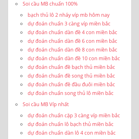
Soi cầu MB chuẩn 100%
bạch thủ lô 2 nháy víp mb hôm nay
dự đoán chuẩn 3 càng víp miền bắc
dự đoán chuẩn dàn đề 4 con miền bắc
dự đoán chuẩn dàn đề 6 con miền bắc
dự đoán chuẩn dàn đề 8 con miền bắc
dự đoán chuẩn dàn đề 10 con miền bắc
dự đoán chuẩn đề bạch thủ miền bắc
dự đoán chuẩn đề song thủ miền bắc
dự đoán chuẩn đề đầu đuôi miền bắc
dự đoán chuẩn song thủ lô miền bắc
Soi cầu MB Víp nhất
dự đoán chuẩn cặp 3 càng víp miền bắc
dự đoán chuẩn lô bạch thủ miền bắc
dự đoán chuẩn dàn lô 4 con miền bắc