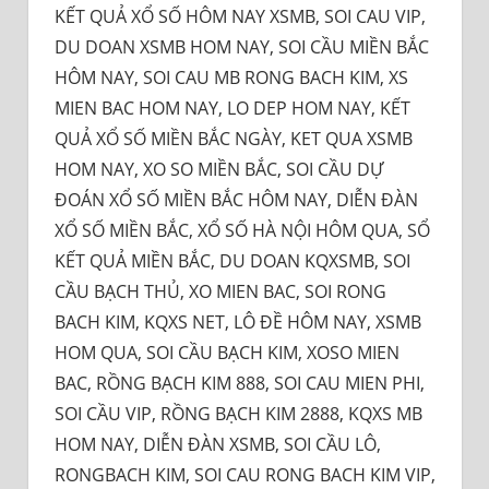
KẾT QUẢ XỔ SỐ HÔM NAY XSMB, SOI CAU VIP,
DU DOAN XSMB HOM NAY, SOI CẦU MIỀN BẮC
HÔM NAY, SOI CAU MB RONG BACH KIM, XS
MIEN BAC HOM NAY, LO DEP HOM NAY, KẾT
QUẢ XỔ SỐ MIỀN BẮC NGÀY, KET QUA XSMB
HOM NAY, XO SO MIỀN BẮC, SOI CẦU DỰ
ĐOÁN XỔ SỐ MIỀN BẮC HÔM NAY, DIỄN ĐÀN
XỔ SỐ MIỀN BẮC, XỔ SỐ HÀ NỘI HÔM QUA, SỔ
KẾT QUẢ MIỀN BẮC, DU DOAN KQXSMB, SOI
CẦU BẠCH THỦ, XO MIEN BAC, SOI RONG
BACH KIM, KQXS NET, LÔ ĐỀ HÔM NAY, XSMB
HOM QUA, SOI CẦU BẠCH KIM, XOSO MIEN
BAC, RỒNG BẠCH KIM 888, SOI CAU MIEN PHI,
SOI CẦU VIP, RỒNG BẠCH KIM 2888, KQXS MB
HOM NAY, DIỄN ĐÀN XSMB, SOI CẦU LÔ,
RONGBACH KIM, SOI CAU RONG BACH KIM VIP,