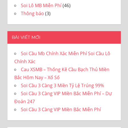
Soi Lô MB Miễn Phí
(46)
Thông báo
(3)
BÀI VIẾT MỚI
Soi Cầu Mb Chính Xác Miễn Phí Soi Cầu Lô
Chính Xác
Cau XSMB – Thống Kê Cầu Bạch Thủ Miền
Bắc Hôm Nay – Xổ Số
Soi Cầu 3 Càng 3 Miền Tỷ Lệ Trúng 99%
Soi Cầu 3 Càng VIP Miền Bắc Miễn Phí – Dự
Đoán 247
Soi Cầu 3 Càng VIP Miền Bắc Miễn Phí