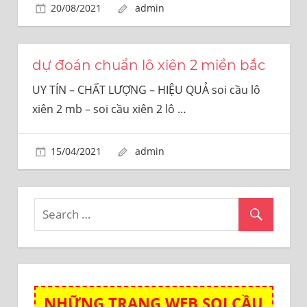
20/08/2021
admin
cả
nước.
dự đoán chuẩn lô xiên 2 miền bắc
UY TÍN – CHẤT LƯỢNG – HIỆU QUẢ soi cầu lô
xiên 2 mb – soi cầu xiên 2 lô
…
15/04/2021
admin
NHỮNG TRANG WEB SOI CẦU