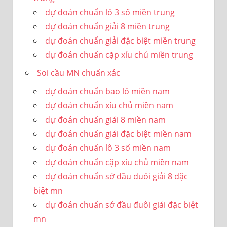
dự đoán chuẩn lô 3 số miền trung
dự đoán chuẩn giải 8 miền trung
dự đoán chuẩn giải đặc biệt miền trung
dự đoán chuẩn cặp xíu chủ miền trung
Soi cầu MN chuẩn xác
dự đoán chuẩn bao lô miền nam
dự đoán chuẩn xíu chủ miền nam
dự đoán chuẩn giải 8 miền nam
dự đoán chuẩn giải đặc biệt miền nam
dự đoán chuẩn lô 3 số miền nam
dự đoán chuẩn cặp xíu chủ miền nam
dự đoán chuẩn sớ đầu đuôi giải 8 đặc
biệt mn
dự đoán chuẩn sớ đầu đuôi giải đặc biệt
mn