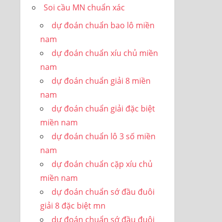
Soi cầu MN chuẩn xác
dự đoán chuẩn bao lô miền
nam
dự đoán chuẩn xíu chủ miền
nam
dự đoán chuẩn giải 8 miền
nam
dự đoán chuẩn giải đặc biệt
miền nam
dự đoán chuẩn lô 3 số miền
nam
dự đoán chuẩn cặp xíu chủ
miền nam
dự đoán chuẩn sớ đầu đuôi
giải 8 đặc biệt mn
dự đoán chuẩn sớ đầu đuôi