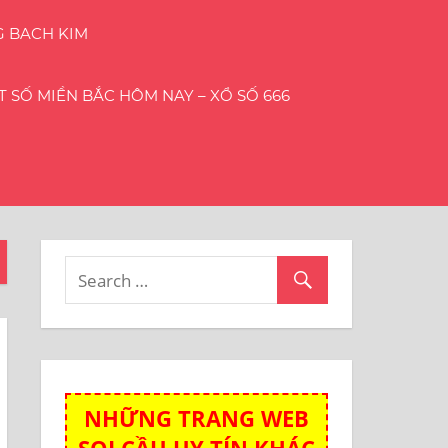
G BACH KIM
 SỐ MIỀN BẮC HÔM NAY – XỔ SỐ 666
NHỮNG TRANG WEB
SOI CẦU UY TÍN KHÁC