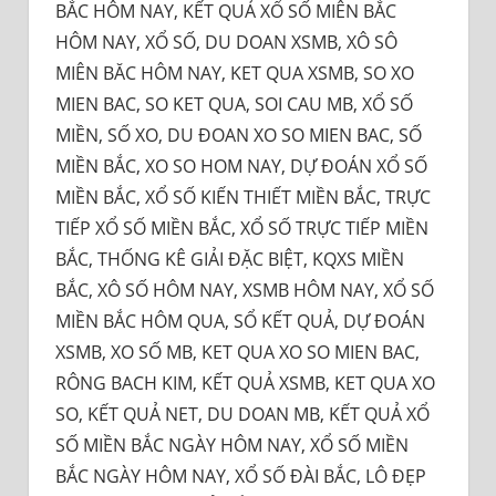
BẮC HÔM NAY, KẾT QUẢ XỔ SỐ MIÊN BẮC
HÔM NAY, XỔ SỐ, DU DOAN XSMB, XÔ SÔ
MIÊN BĂC HÔM NAY, KET QUA XSMB, SO XO
MIEN BAC, SO KET QUA, SOI CAU MB, XỔ SỐ
MIỀN, SỐ XO, DU ĐOAN XO SO MIEN BAC, SỐ
MIỀN BẮC, XO SO HOM NAY, DỰ ĐOÁN XỔ SỐ
MIỀN BẮC, XỔ SỐ KIẾN THIẾT MIỀN BẮC, TRỰC
TIẾP XỔ SỐ MIỀN BẮC, XỔ SỐ TRỰC TIẾP MIỀN
BẮC, THỐNG KÊ GIẢI ĐẶC BIỆT, KQXS MIỀN
BẮC, XÔ SỐ HÔM NAY, XSMB HÔM NAY, XỔ SỐ
MIỀN BẮC HÔM QUA, SỔ KẾT QUẢ, DỰ ĐOÁN
XSMB, XO SỐ MB, KET QUA XO SO MIEN BAC,
RÔNG BACH KIM, KẾT QUẢ XSMB, KET QUA XO
SO, KẾT QUẢ NET, DU DOAN MB, KẾT QUẢ XỔ
SỐ MIỀN BẮC NGÀY HÔM NAY, XỔ SỐ MIỀN
BẮC NGÀY HÔM NAY, XỔ SỐ ĐÀI BẮC, LÔ ĐẸP