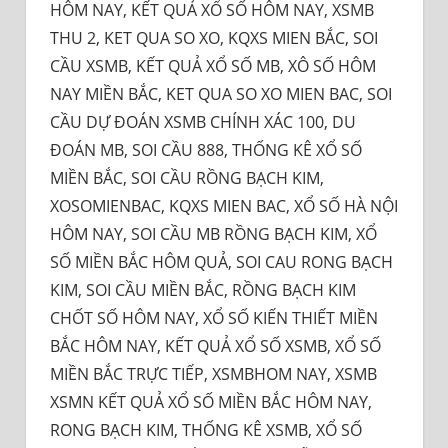
HÔM NAY, KẾT QUẢ XỔ SỐ HÔM NAY, XSMB
THU 2, KET QUA SO XO, KQXS MIEN BẮC, SOI
CẦU XSMB, KẾT QUẢ XỔ SỐ MB, XÔ SỐ HÔM
NAY MIỀN BẮC, KET QUA SO XO MIEN BAC, SOI
CẦU DỰ ĐOÁN XSMB CHÍNH XÁC 100, DU
ĐOÁN MB, SOI CẦU 888, THỐNG KÊ XỔ SỐ
MIỀN BẮC, SOI CẦU RỒNG BẠCH KIM,
XOSOMIENBAC, KQXS MIEN BAC, XỔ SỐ HÀ NỘI
HÔM NAY, SOI CẦU MB RỒNG BẠCH KIM, XỔ
SỐ MIỀN BẮC HÔM QUẢ, SOI CAU RONG BẠCH
KIM, SOI CẦU MIỀN BẮC, RỒNG BẠCH KIM
CHỐT SỐ HÔM NAY, XỔ SỐ KIẾN THIẾT MIỀN
BẮC HÔM NAY, KẾT QUẢ XỔ SỐ XSMB, XỔ SỐ
MIỀN BẮC TRỰC TIẾP, XSMBHOM NAY, XSMB
XSMN KẾT QUẢ XỔ SỐ MIỀN BẮC HÔM NAY,
RONG BẠCH KIM, THỐNG KÊ XSMB, XỔ SỐ