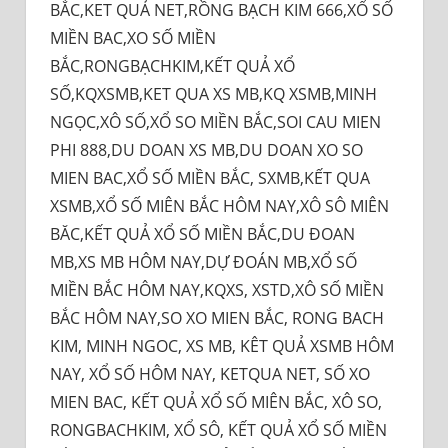
BẮC,KET QUẢ NET,RỒNG BẠCH KIM 666,XỔ SỐ
MIỀN BAC,XO SỐ MIỀN
BẮC,RONGBẠCHKIM,KẾT QUẢ XỔ
SỐ,KQXSMB,KET QUA XS MB,KQ XSMB,MINH
NGỌC,XÔ SỐ,XỔ SO MIỀN BẮC,SOI CAU MIEN
PHI 888,DU DOAN XS MB,DU DOAN XO SO
MIEN BAC,XỔ SỐ MIỀN BẮC, SXMB,KẾT QUA
XSMB,XỔ SỐ MIÊN BẮC HÔM NAY,XÔ SÔ MIÊN
BĂC,KẾT QUẢ XỔ SỐ MIỀN BẮC,DU ĐOAN
MB,XS MB HÔM NAY,DỰ ĐOÁN MB,XỔ SỐ
MIỀN BẮC HÔM NAY,KQXS, XSTD,XÔ SỐ MIỀN
BẮC HÔM NAY,SO XO MIEN BẮC, RONG BACH
KIM, MINH NGOC, XS MB, KÊT QUẢ XSMB HÔM
NAY, XỔ SỐ HÔM NAY, KETQUA NET, SỐ XO
MIEN BAC, KẾT QUẢ XỔ SỐ MIÊN BẮC, XÔ SO,
RONGBACHKIM, XỔ SÔ, KẾT QUẢ XỔ SỐ MIỀN