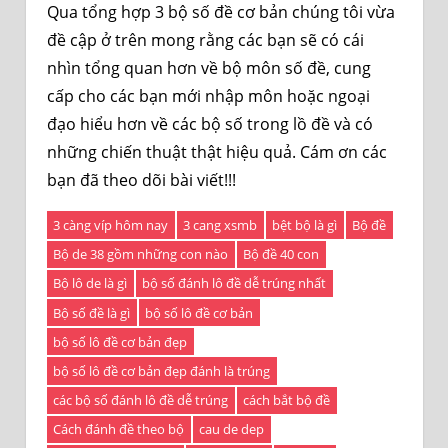
Qua tổng hợp 3 bộ số đề cơ bản chúng tôi vừa
đề cập ở trên mong rằng các bạn sẽ có cái
nhìn tổng quan hơn về bộ môn số đề, cung
cấp cho các bạn mới nhập môn hoặc ngoại
đạo hiểu hơn về các bộ số trong lồ đề và có
những chiến thuật thật hiệu quả. Cám ơn các
bạn đã theo dõi bài viết!!!
3 càng víp hôm nay
3 cang xsmb
bệt bộ là gì
Bộ đề
Bộ de 38 gồm những con nào
Bộ đề 40 con
Bộ lô de là gì
bộ số đánh lô đề dễ trúng nhất
Bộ số đề là gì
bộ số lô đề cơ bản
bộ số lô đề cơ bản đẹp
bộ số lô đề cơ bản đẹp đánh là trúng
các bộ số đánh lô đề dễ trúng
cách bắt bộ đề
Cách đánh đề theo bộ
cau de dep