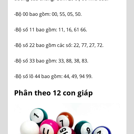
-Bộ 00 bao gồm: 00, 55, 05, 50.
-Bộ số 11 bao gồm: 11, 16, 61 66.
-Bộ số 22 bao gồm các số: 22, 77, 27, 72.
-Bộ số 33 bao gồm: 33, 88, 38, 83.
-Bộ số lô 44 bao gồm: 44, 49, 94 99.
Phân theo 12 con giáp