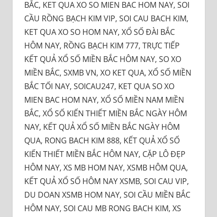
BẮC, KET QUA XO SO MIEN BAC HOM NAY, SOI
CẦU RỒNG BẠCH KIM VIP, SOI CAU BACH KIM,
KET QUA XO SO HOM NAY, XỔ SỐ ĐÀI BẮC
HÔM NAY, RỒNG BẠCH KIM 777, TRỰC TIẾP
KẾT QUẢ XỔ SỐ MIỀN BẮC HÔM NAY, SO XO
MIỀN BẮC, SXMB VN, XO KET QUA, XỔ SỐ MIỀN
BẮC TỐI NAY, SOICAU247, KET QUA SO XO
MIEN BAC HOM NAY, XỔ SỐ MIỀN NAM MIỀN
BẮC, XỔ SỐ KIẾN THIẾT MIỀN BẮC NGÀY HÔM
NAY, KẾT QUẢ XỔ SỐ MIỀN BẮC NGÀY HÔM
QUA, RONG BACH KIM 888, KẾT QUẢ XỔ SỐ
KIẾN THIẾT MIỀN BẮC HÔM NAY, CẶP LÔ ĐẸP
HÔM NAY, XS MB HOM NAY, XSMB HÔM QUA,
KẾT QUẢ XỔ SỐ HÔM NAY XSMB, SOI CAU VIP,
DU DOAN XSMB HOM NAY, SOI CẦU MIỀN BẮC
HÔM NAY, SOI CAU MB RONG BACH KIM, XS