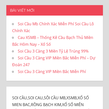
BÀI VIẾT MỚI
Soi Cầu Mb Chính Xác Miễn Phí Soi Cầu Lô
Chính Xác
Cau XSMB – Thống Kê Cầu Bạch Thủ Miền
Bắc Hôm Nay – Xổ Số
Soi Cầu 3 Càng 3 Miền Tỷ Lệ Trúng 99%
Soi Cầu 3 Càng VIP Miền Bắc Miễn Phí – Dự
Đoán 247
Soi Cầu 3 Càng VIP Miền Bắc Miễn Phí
SOI CẦU,SOI CAU,SÔI CẦU MB,XSMB,XỔ SỐ
MIEN BAC,RỒNG BẠCH KIM,XỔ SỐ MIÊN