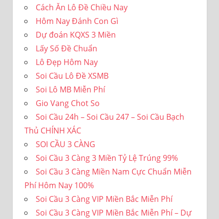
Cách Ăn Lô Đề Chiều Nay
Hôm Nay Đánh Con Gì
Dự đoán KQXS 3 Miền
Lấy Số Đề Chuẩn
Lô Đẹp Hôm Nay
Soi Cầu Lô Đề XSMB
Soi Lô MB Miễn Phí
Gio Vang Chot So
Soi Cầu 24h – Soi Cầu 247 – Soi Cầu Bạch
Thủ CHÍNH XÁC
SOI CẦU 3 CÀNG
Soi Cầu 3 Càng 3 Miền Tỷ Lệ Trúng 99%
Soi Cầu 3 Càng Miền Nam Cực Chuẩn Miễn
Phí Hôm Nay 100%
Soi Cầu 3 Càng VIP Miền Bắc Miễn Phí
Soi Cầu 3 Càng VIP Miền Bắc Miễn Phí – Dự