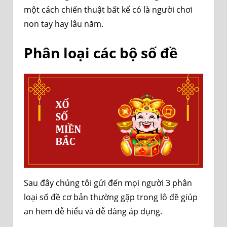
một cách chiến thuật bất kể có là người chơi
non tay hay lâu năm.
Phân loại các bộ số đề
Sau đây chúng tôi gửi đến mọi người 3 phân
loại số đề cơ bản thường gặp trong lô đề giúp
an hem dễ hiểu và dễ dàng áp dụng.