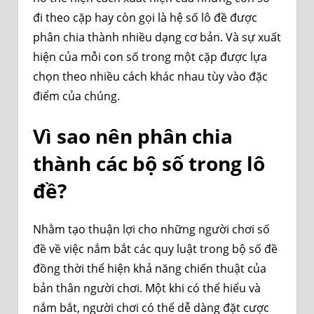
đi theo cặp hay còn gọi là hệ số lô đề được
phân chia thành nhiều dạng cơ bản. Và sự xuất
hiện của mỗi con số trong một cặp được lựa
chọn theo nhiều cách khác nhau tùy vào đặc
điểm của chúng.
Vì sao nên phân chia
thành các bộ số trong lô
đề?
Nhằm tạo thuận lợi cho những người chơi số
đề về việc nắm bắt các quy luật trong bộ số đề
đồng thời thể hiện khả năng chiến thuật của
bản thân người chơi. Một khi có thể hiểu và
nắm bắt, người chơi có thể dễ dàng đặt cược