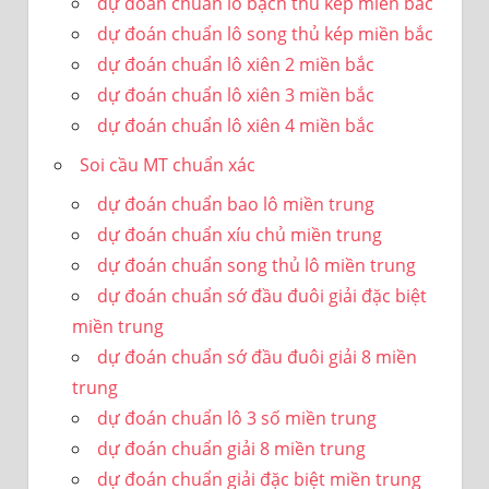
dự đoán chuẩn lô bạch thủ kép miền bắc
dự đoán chuẩn lô song thủ kép miền bắc
dự đoán chuẩn lô xiên 2 miền bắc
dự đoán chuẩn lô xiên 3 miền bắc
dự đoán chuẩn lô xiên 4 miền bắc
Soi cầu MT chuẩn xác
dự đoán chuẩn bao lô miền trung
dự đoán chuẩn xíu chủ miền trung
dự đoán chuẩn song thủ lô miền trung
dự đoán chuẩn sớ đầu đuôi giải đặc biệt
miền trung
dự đoán chuẩn sớ đầu đuôi giải 8 miền
trung
dự đoán chuẩn lô 3 số miền trung
dự đoán chuẩn giải 8 miền trung
dự đoán chuẩn giải đặc biệt miền trung