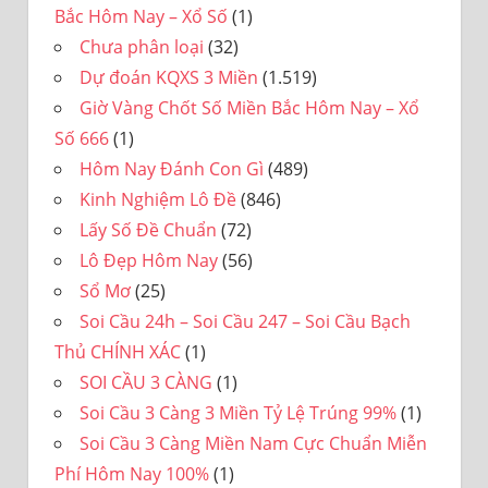
Bắc Hôm Nay – Xổ Số
(1)
Chưa phân loại
(32)
Dự đoán KQXS 3 Miền
(1.519)
Giờ Vàng Chốt Số Miền Bắc Hôm Nay – Xổ
Số 666
(1)
Hôm Nay Đánh Con Gì
(489)
Kinh Nghiệm Lô Đề
(846)
Lấy Số Đề Chuẩn
(72)
Lô Đẹp Hôm Nay
(56)
Sổ Mơ
(25)
Soi Cầu 24h – Soi Cầu 247 – Soi Cầu Bạch
Thủ CHÍNH XÁC
(1)
SOI CẦU 3 CÀNG
(1)
Soi Cầu 3 Càng 3 Miền Tỷ Lệ Trúng 99%
(1)
Soi Cầu 3 Càng Miền Nam Cực Chuẩn Miễn
Phí Hôm Nay 100%
(1)