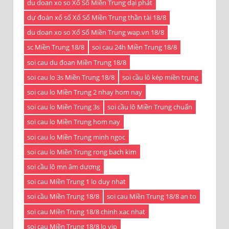
du doan xo so Xổ Số Miền Trung dại phát
dự đoán xổ số Xổ Số Miền Trung thần tài 18/8
du doan xo so Xổ Số Miền Trung wap.vn 18/8
sc Miền Trung 18/8
soi cau 24h Miền Trung 18/8
soi cau du đoan Miền Trung 18/8
soi cau lo 3s Miền Trung 18/8
soi cầu lô kép miền trung
soi cau lo Miền Trung 2 nhay hom nay
soi cau lo Miền Trung 3s
soi cầu lô Miền Trung chuẩn
soi cau lo Miền Trung hom nay
soi cau lo Miền Trung minh ngoc
soi cau lo Miền Trung rong bach kim
soi cầu lô mn âm dương
soi cau Miền Trung 1 lo duy nhat
soi cầu Miền Trung 18/8
soi cau Miền Trung 18/8 an to
soi cau Miền Trung 18/8 chinh xac nhat
soi cau Miền Trung 18/8 lo vip