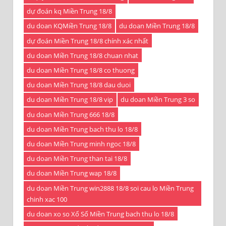
dự đoán kq Miền Trung 18/8
du doan KQMiền Trung 18/8
du doan Miền Trung 18/8
dự đoán Miền Trung 18/8 chính xác nhất
du doan Miền Trung 18/8 chuan nhat
du doan Miền Trung 18/8 co thuong
du doan Miền Trung 18/8 dau duoi
du doan Miền Trung 18/8 vip
du doan Miền Trung 3 so
du doan Miền Trung 666 18/8
du doan Miền Trung bach thu lo 18/8
du doan Miền Trung minh ngoc 18/8
du doan Miền Trung than tai 18/8
du doan Miền Trung wap 18/8
du doan Miền Trung win2888 18/8 soi cau lo Miền Trung
chinh xac 100
du doan xo so Xổ Số Miền Trung bach thu lo 18/8