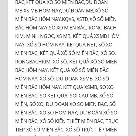
BĂC,KẾT QUẢ XỔ SỐ MIỀN BẮC,DU ĐOAN
MB,XS MB HÔM NAY,DỰ ĐOÁN MB,XỔ SỐ
MIỀN BẮC HÔM NAY,KQXS, XSTD,XÔ SỐ MIỀN
BẮC HÔM NAY,SO XO MIEN BẮC, RONG BACH
KIM, MINH NGOC, XS MB, KÊT QUẢ XSMB HÔM
NAY, XỔ SỐ HÔM NAY, KETQUA NET, SỐ XO
MIEN BAC, KẾT QUẢ XỔ SỐ MIÊN BẮC, XÔ SO,
RONGBACHKIM, XỔ SÔ, KẾT QUẢ XỔ SỐ MIỀN
BẮC HÔM NAY, KẾT QUẢ XỔ SỐ MIÊN BẮC
HÔM NAY, XỔ SỐ, DU DOAN XSMB, XÔ SÔ
MIÊN BĂC HÔM NAY, KET QUA XSMB, SO XO
MIEN BAC, SO KET QUA, SOI CAU MB, XỔ SỐ
MIỀN, SỐ XO, DU ĐOAN XO SO MIEN BAC, SỐ
MIỀN BẮC, XO SO HOM NAY, DỰ ĐOÁN XỔ SỐ
MIỀN BẮC, XỔ SỐ KIẾN THIẾT MIỀN BẮC, TRỰC
TIẾP XỔ SỐ MIỀN BẮC, XỔ SỐ TRỰC TIẾP MIỀN