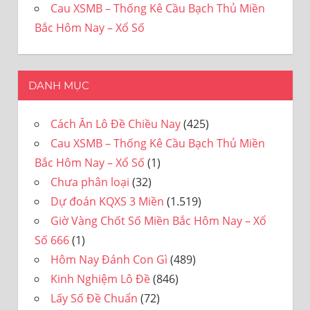
Cau XSMB – Thống Kê Cầu Bạch Thủ Miền
Bắc Hôm Nay – Xổ Số
DANH MỤC
Cách Ăn Lô Đề Chiều Nay
(425)
Cau XSMB – Thống Kê Cầu Bạch Thủ Miền
Bắc Hôm Nay – Xổ Số
(1)
Chưa phân loại
(32)
Dự đoán KQXS 3 Miền
(1.519)
Giờ Vàng Chốt Số Miền Bắc Hôm Nay – Xổ
Số 666
(1)
Hôm Nay Đánh Con Gì
(489)
Kinh Nghiệm Lô Đề
(846)
Lấy Số Đề Chuẩn
(72)