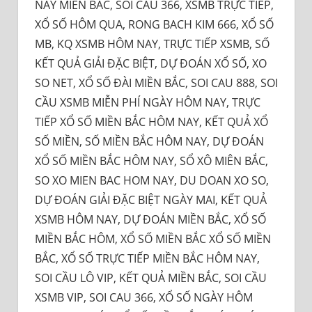
NAY MIỀN BẮC, SOI CÂU 366, XSMB TRỰC TIẾP,
XỔ SỐ HÔM QUA, RONG BACH KIM 666, XỔ SỐ
MB, KQ XSMB HÔM NAY, TRỰC TIẾP XSMB, SỐ
KẾT QUẢ GIẢI ĐẶC BIỆT, DỰ ĐOÁN XỔ SỐ, XO
SO NET, XỔ SỐ ĐÀI MIỀN BẮC, SOI CAU 888, SOI
CẦU XSMB MIỄN PHÍ NGÀY HÔM NAY, TRỰC
TIẾP XỔ SỐ MIỀN BẮC HÔM NAY, KẾT QUẢ XỔ
SỐ MIỀN, SỐ MIỀN BẮC HÔM NAY, DỰ ĐOÁN
XỔ SỐ MIỀN BẮC HÔM NAY, SỔ XÔ MIÊN BẮC,
SO XO MIEN BAC HOM NAY, DU DOAN XO SO,
DỰ ĐOÁN GIẢI ĐẶC BIỆT NGÀY MAI, KẾT QUẢ
XSMB HÔM NAY, DỰ ĐOÁN MIỀN BẮC, XỔ SỐ
MIỀN BẮC HÔM, XỔ SỐ MIỀN BẮC XỔ SỐ MIỀN
BẮC, XỔ SỐ TRỰC TIẾP MIỀN BẮC HÔM NAY,
SOI CẦU LÔ VIP, KẾT QUẢ MIỀN BẮC, SOI CẦU
XSMB VIP, SOI CAU 366, XỔ SỐ NGÀY HÔM