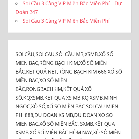
Soi Cầu 3 Càng VIP Miền Bắc Miễn Phí – Dự
Đoán 247
Soi Cầu 3 Càng VIP Miền Bắc Miễn Phí
SOI CẦU,SOI CAU,SÔI CẦU MB,XSMB,XỔ SỐ
MIEN BAC,RỒNG BẠCH KIM,XỔ SỐ MIÊN
BẮC,KET QUẢ NET,RỒNG BẠCH KIM 666,XỔ SỐ
MIỀN BAC,XO SỐ MIỀN
BẮC,RONGBẠCHKIM,KẾT QUẢ XỔ
SỐ,KQXSMB,KET QUA XS MB,KQ XSMB,MINH
NGỌC,XÔ SỐ,XỔ SO MIỀN BẮC,SOI CAU MIEN
PHI 888,DU DOAN XS MB,DU DOAN XO SO
MIEN BAC,XỔ SỐ MIỀN BẮC, SXMB,KẾT QUA
XSMB,XỔ SỐ MIÊN BẮC HÔM NAY,XÔ SÔ MIÊN