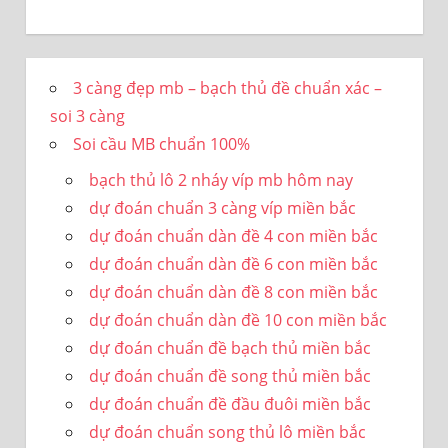
3 càng đẹp mb – bạch thủ đề chuẩn xác –
soi 3 càng
Soi cầu MB chuẩn 100%
bạch thủ lô 2 nháy víp mb hôm nay
dự đoán chuẩn 3 càng víp miền bắc
dự đoán chuẩn dàn đề 4 con miền bắc
dự đoán chuẩn dàn đề 6 con miền bắc
dự đoán chuẩn dàn đề 8 con miền bắc
dự đoán chuẩn dàn đề 10 con miền bắc
dự đoán chuẩn đề bạch thủ miền bắc
dự đoán chuẩn đề song thủ miền bắc
dự đoán chuẩn đề đầu đuôi miền bắc
dự đoán chuẩn song thủ lô miền bắc