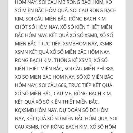
HÔM NAY, SOI CẦU MB RỒNG BẠCH KIM, XỔ
SỐ MIỀN BẮC HÔM QUẢ, SOI CAU RONG BẠCH
KIM, SOI CẦU MIỀN BẮC, RỒNG BẠCH KIM
CHỐT SỐ HÔM NAY, XỔ SỐ KIẾN THIẾT MIỀN
BẮC HÔM NAY, KẾT QUẢ XỔ SỐ XSMB, XỔ SỐ
MIỀN BẮC TRỰC TIẾP, XSMBHOM NAY, XSMB
XSMN KẾT QUẢ XỔ SỐ MIỀN BẮC HÔM NAY,
RONG BẠCH KIM, THỐNG KÊ XSMB, XỔ SỐ
KIẾN THIẾT MIÊN BẮC, SOI CẦU MIỄN PHÍ 888,
XO SO MIEN BAC HOM NAY, SỔ XÔ MIÊN BẮC
HÔM NAY, SOI CẦU 666, TRỰC TIẾP KẾT QUẢ
XỔ SỐ MIỀN BẮC, CAU MB, RÔNG BẠCH KIM,
KẾT QUẢ XỔ SỐ KIẾN THIẾT MIỀN BẮC,
KQXSMB HÔM NAY, DỰ ĐOÁN SỐ DE HÔM
NAY, KẾT QUẢ XỔ SỐ MIỀN BẮC HÔM QUA, SOI
CAU XSMB, TOP RỒNG BẠCH KIM, XỔ SỐ HÔM