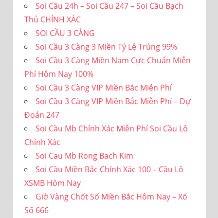
Soi Cầu 24h – Soi Cầu 247 – Soi Cầu Bạch
Thủ CHÍNH XÁC
SOI CẦU 3 CÀNG
Soi Cầu 3 Càng 3 Miền Tỷ Lệ Trúng 99%
Soi Cầu 3 Càng Miền Nam Cực Chuẩn Miễn
Phí Hôm Nay 100%
Soi Cầu 3 Càng VIP Miền Bắc Miễn Phí
Soi Cầu 3 Càng VIP Miền Bắc Miễn Phí – Dự
Đoán 247
Soi Cầu Mb Chính Xác Miễn Phí Soi Cầu Lô
Chính Xác
Soi Cau Mb Rong Bach Kim
Soi Cầu Miền Bắc Chính Xác 100 – Cầu Lô
XSMB Hôm Nay
Giờ Vàng Chốt Số Miền Bắc Hôm Nay – Xổ
Số 666