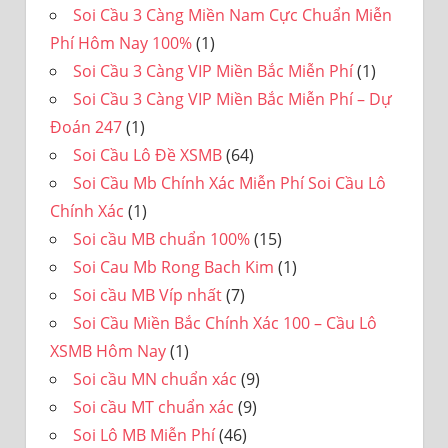
Soi Cầu 3 Càng Miền Nam Cực Chuẩn Miễn
Phí Hôm Nay 100%
(1)
Soi Cầu 3 Càng VIP Miền Bắc Miễn Phí
(1)
Soi Cầu 3 Càng VIP Miền Bắc Miễn Phí – Dự
Đoán 247
(1)
Soi Cầu Lô Đề XSMB
(64)
Soi Cầu Mb Chính Xác Miễn Phí Soi Cầu Lô
Chính Xác
(1)
Soi cầu MB chuẩn 100%
(15)
Soi Cau Mb Rong Bach Kim
(1)
Soi cầu MB Víp nhất
(7)
Soi Cầu Miền Bắc Chính Xác 100 – Cầu Lô
XSMB Hôm Nay
(1)
Soi cầu MN chuẩn xác
(9)
Soi cầu MT chuẩn xác
(9)
Soi Lô MB Miễn Phí
(46)