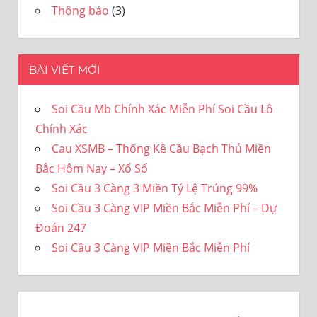
Thông báo
(3)
BÀI VIẾT MỚI
Soi Cầu Mb Chính Xác Miễn Phí Soi Cầu Lô
Chính Xác
Cau XSMB – Thống Kê Cầu Bạch Thủ Miền
Bắc Hôm Nay – Xổ Số
Soi Cầu 3 Càng 3 Miền Tỷ Lệ Trúng 99%
Soi Cầu 3 Càng VIP Miền Bắc Miễn Phí – Dự
Đoán 247
Soi Cầu 3 Càng VIP Miền Bắc Miễn Phí