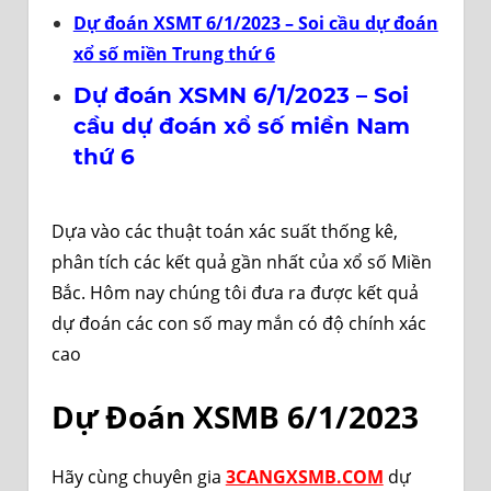
Dự đoán XSMT 6/1/2023 – Soi cầu dự đoán
xổ số miền Trung thứ 6
Dự đoán XSMN 6/1/2023 – Soi
cầu dự đoán xổ số miền Nam
thứ 6
Dựa vào các thuật toán xác suất thống kê,
phân tích các kết quả gần nhất của xổ số Miền
Bắc. Hôm nay chúng tôi đưa ra được kết quả
dự đoán các con số may mắn có độ chính xác
cao
Dự Đoán XSMB 6/1/2023
Hãy cùng chuyên gia
3CANGXSMB.COM
dự