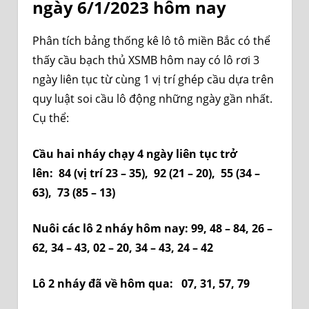
ngày 6/1/2023 hôm nay
Phân tích bảng thống kê lô tô miền Bắc có thể
thấy cầu bạch thủ XSMB hôm nay có lô rơi 3
ngày liên tục từ cùng 1 vị trí ghép cầu dựa trên
quy luật soi cầu lô động những ngày gần nhất.
Cụ thể:
Cầu hai nháy chạy 4 ngày liên tục trở
lên: 84 (vị trí 23 – 35), 92 (21 – 20), 55 (34 –
63),
73 (85 – 13)
Nuôi các lô 2 nháy hôm nay: 99, 48 – 84, 26 –
62, 34 – 43, 02 – 20, 34 – 43, 24 – 42
Lô 2 nháy đã về hôm qua:
07, 31, 57, 79