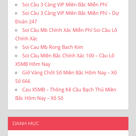
Soi Cầu 3 Càng VIP Miền Bắc Miễn Phí
Soi Cầu 3 Càng VIP Miền Bắc Miễn Phí – Dự
Đoán 247
Soi Cầu Mb Chính Xác Miễn Phí Soi Cầu Lô
Chính Xác
Soi Cau Mb Rong Bach Kim
Soi Cầu Miền Bắc Chính Xác 100 – Cầu Lô
XSMB Hôm Nay
Giờ Vàng Chốt Số Miền Bắc Hôm Nay – Xổ
Số 666
Cau XSMB – Thống Kê Cầu Bạch Thủ Miền
Bắc Hôm Nay – Xổ Số
DANH MỤC