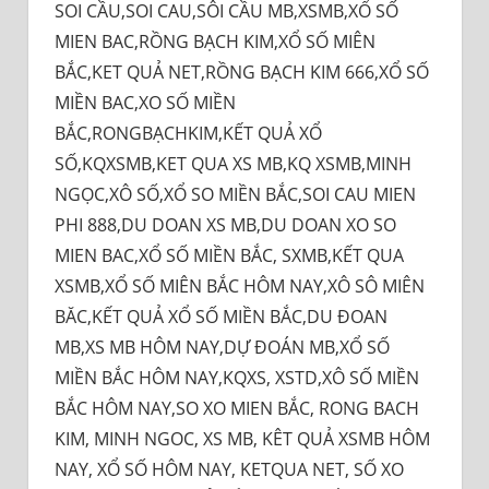
SOI CẦU,SOI CAU,SÔI CẦU MB,XSMB,XỔ SỐ
MIEN BAC,RỒNG BẠCH KIM,XỔ SỐ MIÊN
BẮC,KET QUẢ NET,RỒNG BẠCH KIM 666,XỔ SỐ
MIỀN BAC,XO SỐ MIỀN
BẮC,RONGBẠCHKIM,KẾT QUẢ XỔ
SỐ,KQXSMB,KET QUA XS MB,KQ XSMB,MINH
NGỌC,XÔ SỐ,XỔ SO MIỀN BẮC,SOI CAU MIEN
PHI 888,DU DOAN XS MB,DU DOAN XO SO
MIEN BAC,XỔ SỐ MIỀN BẮC, SXMB,KẾT QUA
XSMB,XỔ SỐ MIÊN BẮC HÔM NAY,XÔ SÔ MIÊN
BĂC,KẾT QUẢ XỔ SỐ MIỀN BẮC,DU ĐOAN
MB,XS MB HÔM NAY,DỰ ĐOÁN MB,XỔ SỐ
MIỀN BẮC HÔM NAY,KQXS, XSTD,XÔ SỐ MIỀN
BẮC HÔM NAY,SO XO MIEN BẮC, RONG BACH
KIM, MINH NGOC, XS MB, KÊT QUẢ XSMB HÔM
NAY, XỔ SỐ HÔM NAY, KETQUA NET, SỐ XO