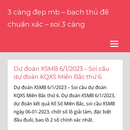
Skip
3 càng đẹp mb – bạch thủ đề
to
content
chuẩn xác – soi 3 càng
Chúng
tôi
tự
MENU
hào
là
sự
Dự đoán XSMB 6/1/2023 – Soi cầu
lựa
dự đoán KQXS Miền Bắc thứ 6
chọn
hàng
Dự đoán XSMB 6/1/2023 – Soi cầu dự đoán
đầu
KQXS Miền Bắc thứ 6. Dự đoán XSMB 6/1/2023,
của
hàng
dự đoán kết quả Xổ Số Miền Bắc, soi cầu XSMB
ngàn
ngày 06-01-2023, chốt số lô giải tám, đặc biệt
khách
đầu đuôi, bao lô 2 số chính xác nhất.
hàng
trên