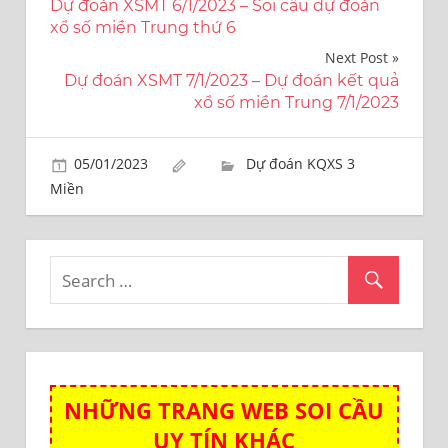
Dự đoán XSMT 6/1/2023 – Soi cầu dự đoán
hướng
xổ số miền Trung thứ 6
bài
Next Post
Dự đoán XSMT 7/1/2023 – Dự đoán kết quả
viết
xổ số miền Trung 7/1/2023
05/01/2023
Dự đoán KQXS 3
Miền
NHỮNG TRANG WEB SOI CẦU
UY TÍN KHÁC