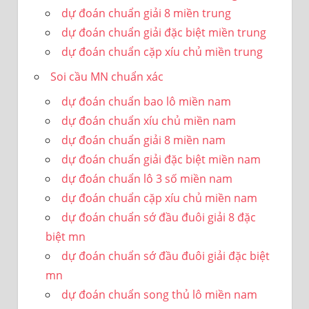
dự đoán chuẩn giải 8 miền trung
dự đoán chuẩn giải đặc biệt miền trung
dự đoán chuẩn cặp xíu chủ miền trung
Soi cầu MN chuẩn xác
dự đoán chuẩn bao lô miền nam
dự đoán chuẩn xíu chủ miền nam
dự đoán chuẩn giải 8 miền nam
dự đoán chuẩn giải đặc biệt miền nam
dự đoán chuẩn lô 3 số miền nam
dự đoán chuẩn cặp xíu chủ miền nam
dự đoán chuẩn sớ đầu đuôi giải 8 đặc
biệt mn
dự đoán chuẩn sớ đầu đuôi giải đặc biệt
mn
dự đoán chuẩn song thủ lô miền nam