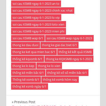
soi cau XSMB ngay 6-1-2023 an to
soi cau XSMB ngay 6-1-2023 chinh xac nhat
soi cau XSMB ngay 6-1-2023 lo vip
soi cau XSMB ngay 6-1-2023 loto xien
soi cau XSMB ngay 6-1-2023 mien phi
soi cau XSMB wap 6/1
soi cau XSMB wap ngay 6-1-2023
thong ke dau duoi
thong ke giai dac biet 6/1
thong ke ket qua mien bac 6/1
thống kê kết quả XSMB
thống kê kqxsmb 6/1
thong ke KQXSMB ngay 6-1-2023
thong ke lo kep
thong ke lo xien
thống kê miền bắc 6/1
thống kê xổ số miền bắc 6/1
Thống kê xsmb 6/1
thống kê xsmb hôm nay
thống kê xsmb ngày 6/1
Điều
Previous Post