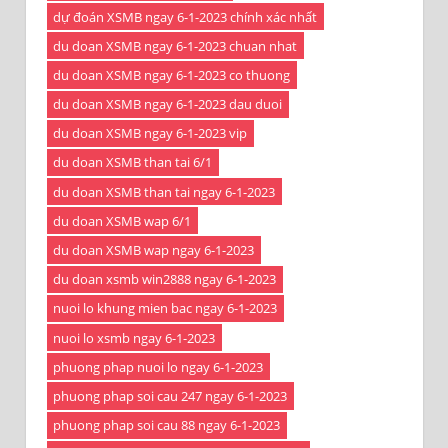
dự đoán XSMB ngay 6-1-2023 chính xác nhất
du doan XSMB ngay 6-1-2023 chuan nhat
du doan XSMB ngay 6-1-2023 co thuong
du doan XSMB ngay 6-1-2023 dau duoi
du doan XSMB ngay 6-1-2023 vip
du doan XSMB than tai 6/1
du doan XSMB than tai ngay 6-1-2023
du doan XSMB wap 6/1
du doan XSMB wap ngay 6-1-2023
du doan xsmb win2888 ngay 6-1-2023
nuoi lo khung mien bac ngay 6-1-2023
nuoi lo xsmb ngay 6-1-2023
phuong phap nuoi lo ngay 6-1-2023
phuong phap soi cau 247 ngay 6-1-2023
phuong phap soi cau 88 ngay 6-1-2023