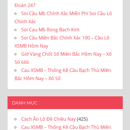
Đoán 247
Soi Cầu Mb Chính Xác Miễn Phí Soi Cầu Lô
Chính Xác
Soi Cau Mb Rong Bach Kim
Soi Cầu Miền Bắc Chính Xác 100 – Cầu Lô
XSMB Hôm Nay
Giờ Vàng Chốt Số Miền Bắc Hôm Nay – Xổ
Số 666
Cau XSMB – Thống Kê Cầu Bạch Thủ Miền
Bắc Hôm Nay – Xổ Số
DANH MỤC
Cách Ăn Lô Đề Chiều Nay
(425)
Cau XSMB – Thống Kê Cầu Bạch Thủ Miền