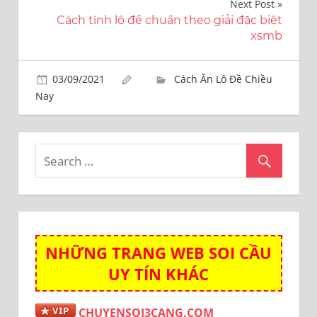
bài
Next Post
Cách tính lô đề chuẩn theo giải đặc biệt
viết
xsmb
03/09/2021
Cách Ăn Lô Đề Chiều
Nay
NHỮNG TRANG WEB SOI CẦU
UY TÍN KHÁC
CHUYENSOI3CANG.COM