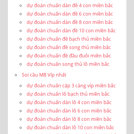
dự đoán chuẩn dàn đề 4 con miền bắc
dự đoán chuẩn dàn đề 6 con miền bắc
dự đoán chuẩn dàn đề 8 con miền bắc
dự đoán chuẩn dàn đề 10 con miền bắc
dự đoán chuẩn đề bạch thủ miền bắc
dự đoán chuẩn đề song thủ miền bắc
dự đoán chuẩn đề đầu đuôi miền bắc
dự đoán chuẩn song thủ lô miền bắc
Soi cầu MB Víp nhất
dự đoán chuẩn cặp 3 càng víp miền bắc
dự đoán chuẩn lô bạch thủ miền bắc
dự đoán chuẩn dàn lô 4 con miền bắc
dự đoán chuẩn dàn lô 6 con miền bắc
dự đoán chuẩn dàn lô 8 con miền bắc
dự đoán chuẩn dàn lô 10 con miền bắc