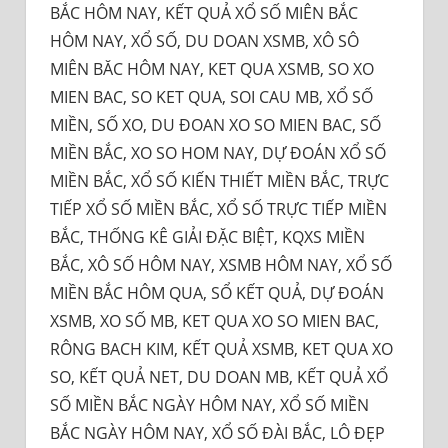
BẮC HÔM NAY, KẾT QUẢ XỔ SỐ MIÊN BẮC
HÔM NAY, XỔ SỐ, DU DOAN XSMB, XÔ SÔ
MIÊN BĂC HÔM NAY, KET QUA XSMB, SO XO
MIEN BAC, SO KET QUA, SOI CAU MB, XỔ SỐ
MIỀN, SỐ XO, DU ĐOAN XO SO MIEN BAC, SỐ
MIỀN BẮC, XO SO HOM NAY, DỰ ĐOÁN XỔ SỐ
MIỀN BẮC, XỔ SỐ KIẾN THIẾT MIỀN BẮC, TRỰC
TIẾP XỔ SỐ MIỀN BẮC, XỔ SỐ TRỰC TIẾP MIỀN
BẮC, THỐNG KÊ GIẢI ĐẶC BIỆT, KQXS MIỀN
BẮC, XÔ SỐ HÔM NAY, XSMB HÔM NAY, XỔ SỐ
MIỀN BẮC HÔM QUA, SỔ KẾT QUẢ, DỰ ĐOÁN
XSMB, XO SỐ MB, KET QUA XO SO MIEN BAC,
RÔNG BACH KIM, KẾT QUẢ XSMB, KET QUA XO
SO, KẾT QUẢ NET, DU DOAN MB, KẾT QUẢ XỔ
SỐ MIỀN BẮC NGÀY HÔM NAY, XỔ SỐ MIỀN
BẮC NGÀY HÔM NAY, XỔ SỐ ĐÀI BẮC, LÔ ĐẸP