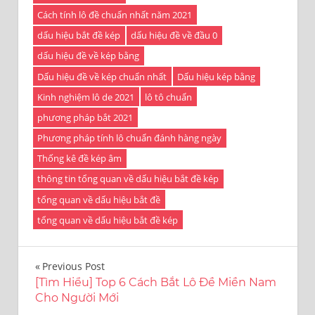
Cách tính lô đề chuẩn nhất năm 2021
dấu hiệu bắt đề kép
dấu hiệu đề về đầu 0
dấu hiệu đề về kép bằng
Dấu hiệu đề về kép chuẩn nhất
Dấu hiệu kép bằng
Kinh nghiệm lô de 2021
lô tô chuẩn
phương pháp bắt 2021
Phương pháp tính lô chuẩn đánh hàng ngày
Thống kê đề kép âm
thông tin tổng quan về dấu hiệu bắt đề kép
tổng quan về dấu hiệu bắt đề
tổng quan về dấu hiệu bắt đề kép
Điều
Previous Post
[Tìm Hiểu] Top 6 Cách Bắt Lô Đề Miền Nam
hướng
Cho Người Mới