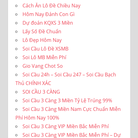
Cách Ăn Lô Đề Chiều Nay
Hôm Nay Đánh Con Gì
Dự đoán KQXS 3 Miền
Lấy Số Đề Chuẩn
Lô Đẹp Hôm Nay
Soi Cầu Lô Đề XSMB
Soi Lô MB Miễn Phí
Gio Vang Chot So
Soi Cầu 24h – Soi Cầu 247 – Soi Cầu Bạch
Thủ CHÍNH XÁC
SOI CẦU 3 CÀNG
Soi Cầu 3 Càng 3 Miền Tỷ Lệ Trúng 99%
Soi Cầu 3 Càng Miền Nam Cực Chuẩn Miễn
Phí Hôm Nay 100%
Soi Cầu 3 Càng VIP Miền Bắc Miễn Phí
Soi Cầu 3 Càng VIP Miền Bắc Miễn Phí – Dự