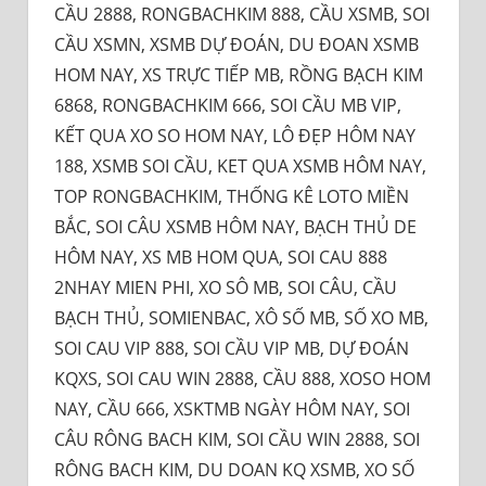
CẦU 2888, RONGBACHKIM 888, CẦU XSMB, SOI
CẦU XSMN, XSMB DỰ ĐOÁN, DU ĐOAN XSMB
HOM NAY, XS TRỰC TIẾP MB, RỒNG BẠCH KIM
6868, RONGBACHKIM 666, SOI CẦU MB VIP,
KẾT QUA XO SO HOM NAY, LÔ ĐẸP HÔM NAY
188, XSMB SOI CẦU, KET QUA XSMB HÔM NAY,
TOP RONGBACHKIM, THỐNG KÊ LOTO MIỀN
BẮC, SOI CÂU XSMB HÔM NAY, BẠCH THỦ DE
HÔM NAY, XS MB HOM QUA, SOI CAU 888
2NHAY MIEN PHI, XO SÔ MB, SOI CÂU, CẦU
BẠCH THỦ, SOMIENBAC, XÔ SỐ MB, SỐ XO MB,
SOI CAU VIP 888, SOI CẦU VIP MB, DỰ ĐOÁN
KQXS, SOI CAU WIN 2888, CẦU 888, XOSO HOM
NAY, CẦU 666, XSKTMB NGÀY HÔM NAY, SOI
CÂU RÔNG BACH KIM, SOI CẦU WIN 2888, SOI
RÔNG BACH KIM, DU DOAN KQ XSMB, XO SỐ