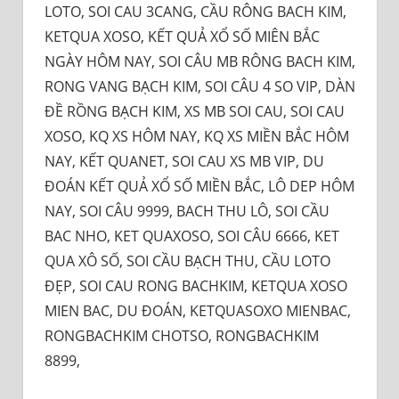
LOTO, SOI CAU 3CANG, CẦU RÔNG BACH KIM,
KETQUA XOSO, KẾT QUẢ XỔ SỐ MIÊN BẮC
NGÀY HÔM NAY, SOI CÂU MB RÔNG BACH KIM,
RONG VANG BẠCH KIM, SOI CÂU 4 SO VIP, DÀN
ĐỀ RỒNG BẠCH KIM, XS MB SOI CAU, SOI CAU
XOSO, KQ XS HÔM NAY, KQ XS MIỀN BẮC HÔM
NAY, KẾT QUANET, SOI CAU XS MB VIP, DU
ĐOÁN KẾT QUẢ XỔ SỐ MIỀN BẮC, LÔ DEP HÔM
NAY, SOI CÂU 9999, BACH THU LÔ, SOI CẦU
BAC NHO, KET QUAXOSO, SOI CÂU 6666, KET
QUA XÔ SỐ, SOI CẦU BẠCH THU, CẦU LOTO
ĐẸP, SOI CAU RONG BACHKIM, KETQUA XOSO
MIEN BAC, DU ĐOÁN, KETQUASOXO MIENBAC,
RONGBACHKIM CHOTSO, RONGBACHKIM
8899,