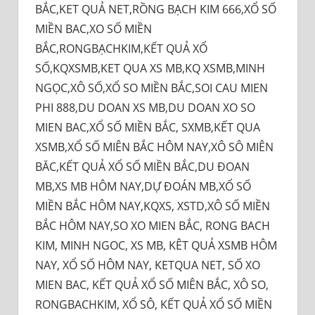
BẮC,KET QUẢ NET,RỒNG BẠCH KIM 666,XỔ SỐ
MIỀN BAC,XO SỐ MIỀN
BẮC,RONGBẠCHKIM,KẾT QUẢ XỔ
SỐ,KQXSMB,KET QUA XS MB,KQ XSMB,MINH
NGỌC,XÔ SỐ,XỔ SO MIỀN BẮC,SOI CAU MIEN
PHI 888,DU DOAN XS MB,DU DOAN XO SO
MIEN BAC,XỔ SỐ MIỀN BẮC, SXMB,KẾT QUA
XSMB,XỔ SỐ MIÊN BẮC HÔM NAY,XÔ SÔ MIÊN
BĂC,KẾT QUẢ XỔ SỐ MIỀN BẮC,DU ĐOAN
MB,XS MB HÔM NAY,DỰ ĐOÁN MB,XỔ SỐ
MIỀN BẮC HÔM NAY,KQXS, XSTD,XÔ SỐ MIỀN
BẮC HÔM NAY,SO XO MIEN BẮC, RONG BACH
KIM, MINH NGOC, XS MB, KÊT QUẢ XSMB HÔM
NAY, XỔ SỐ HÔM NAY, KETQUA NET, SỐ XO
MIEN BAC, KẾT QUẢ XỔ SỐ MIÊN BẮC, XÔ SO,
RONGBACHKIM, XỔ SÔ, KẾT QUẢ XỔ SỐ MIỀN