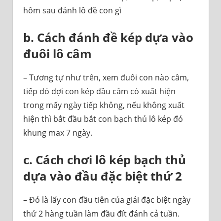
hôm sau đánh lô đề con gì
b. Cách đánh đề kép dựa vào
đuôi lô câm
– Tương tự như trên, xem đuôi con nào câm,
tiếp đó đợi con kép đầu câm có xuất hiện
trong mấy ngày tiếp không, nếu không xuất
hiện thì bắt đầu bắt con bạch thủ lô kép đó
khung max 7 ngày.
c. Cách chơi lô kép bạch thủ
dựa vào đầu đặc biệt thứ 2
– Đó là lấy con đầu tiên của giải đặc biệt ngày
thứ 2 hàng tuần làm đầu đít đánh cả tuần.